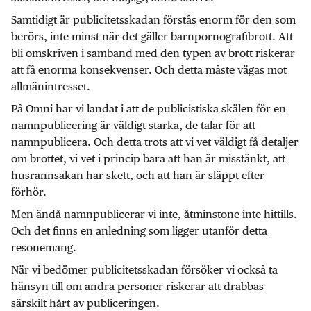
Samtidigt är publicitetsskadan förstås enorm för den som
berörs, inte minst när det gäller barnpornografibrott. Att
bli omskriven i samband med den typen av brott riskerar
att få enorma konsekvenser. Och detta måste vägas mot
allmänintresset.
På Omni har vi landat i att de publicistiska skälen för en
namnpublicering är väldigt starka, de talar för att
namnpublicera. Och detta trots att vi vet väldigt få detaljer
om brottet, vi vet i princip bara att han är misstänkt, att
husrannsakan har skett, och att han är släppt efter
förhör.
Men ändå namnpublicerar vi inte, åtminstone inte hittills.
Och det finns en anledning som ligger utanför detta
resonemang.
När vi bedömer publicitetsskadan försöker vi också ta
hänsyn till om andra personer riskerar att drabbas
särskilt hårt av publiceringen.