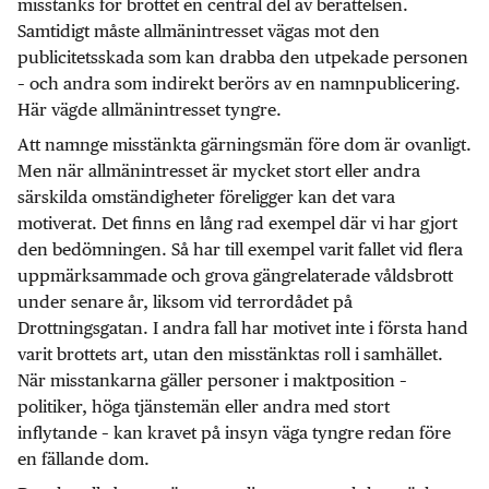
misstänks för brottet en central del av berättelsen.
Samtidigt måste allmänintresset vägas mot den
publicitetsskada som kan drabba den utpekade personen
– och andra som indirekt berörs av en namnpublicering.
Här vägde allmänintresset tyngre.
Att namnge misstänkta gärningsmän före dom är ovanligt.
Men när allmänintresset är mycket stort eller andra
särskilda omständigheter föreligger kan det vara
motiverat. Det finns en lång rad exempel där vi har gjort
den bedömningen. Så har till exempel varit fallet vid flera
uppmärksammade och grova gängrelaterade våldsbrott
under senare år, liksom vid terrordådet på
Drottningsgatan. I andra fall har motivet inte i första hand
varit brottets art, utan den misstänktas roll i samhället.
När misstankarna gäller personer i maktposition –
politiker, höga tjänstemän eller andra med stort
inflytande – kan kravet på insyn väga tyngre redan före
en fällande dom.