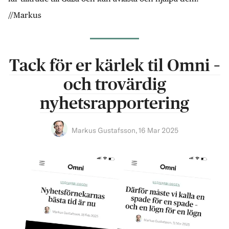
//Markus
Tack för er kärlek til Omni –
och trovärdig
nyhetsrapportering
Markus Gustafsson
,
16 Mar 2025