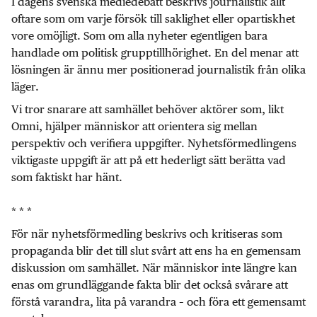
I dagens svenska mediedebatt beskrivs journalistik allt
oftare som om varje försök till saklighet eller opartiskhet
vore omöjligt. Som om alla nyheter egentligen bara
handlade om politisk grupptillhörighet. En del menar att
lösningen är ännu mer positionerad journalistik från olika
läger.
Vi tror snarare att samhället behöver aktörer som, likt
Omni, hjälper människor att orientera sig mellan
perspektiv och verifiera uppgifter. Nyhetsförmedlingens
viktigaste uppgift är att på ett hederligt sätt berätta vad
som faktiskt har hänt.
* * *
För när nyhetsförmedling beskrivs och kritiseras som
propaganda blir det till slut svårt att ens ha en gemensam
diskussion om samhället. När människor inte längre kan
enas om grundläggande fakta blir det också svårare att
förstå varandra, lita på varandra – och föra ett gemensamt