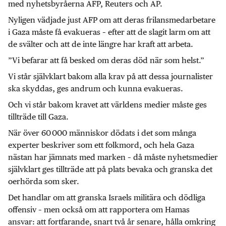
med nyhetsbyråerna AFP, Reuters och AP.
Nyligen vädjade just AFP om att deras frilansmedarbetare
i Gaza måste få evakueras – efter att de slagit larm om att
de svälter och att de inte längre har kraft att arbeta.
”Vi befarar att få besked om deras död när som helst.”
Vi står självklart bakom alla krav på att dessa journalister
ska skyddas, ges andrum och kunna evakueras.
Och vi står bakom kravet att världens medier måste ges
tillträde till Gaza.
När över 60 000 människor dödats i det som många
experter beskriver som ett folkmord, och hela Gaza
nästan har jämnats med marken – då måste nyhetsmedier
självklart ges tillträde att på plats bevaka och granska det
oerhörda som sker.
Det handlar om att granska Israels militära och dödliga
offensiv – men också om att rapportera om Hamas
ansvar: att fortfarande, snart två år senare, hålla omkring