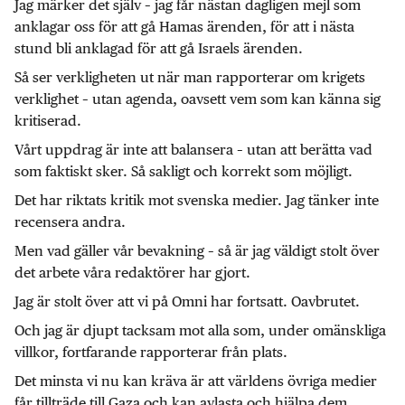
Jag märker det själv – jag får nästan dagligen mejl som
anklagar oss för att gå Hamas ärenden, för att i nästa
stund bli anklagad för att gå Israels ärenden.
Så ser verkligheten ut när man rapporterar om krigets
verklighet – utan agenda, oavsett vem som kan känna sig
kritiserad.
Vårt uppdrag är inte att balansera – utan att berätta vad
som faktiskt sker. Så sakligt och korrekt som möjligt.
Det har riktats kritik mot svenska medier. Jag tänker inte
recensera andra.
Men vad gäller vår bevakning – så är jag väldigt stolt över
det arbete våra redaktörer har gjort.
Jag är stolt över att vi på Omni har fortsatt. Oavbrutet.
Och jag är djupt tacksam mot alla som, under omänskliga
villkor, fortfarande rapporterar från plats.
Det minsta vi nu kan kräva är att världens övriga medier
får tillträde till Gaza och kan avlasta och hjälpa dem.