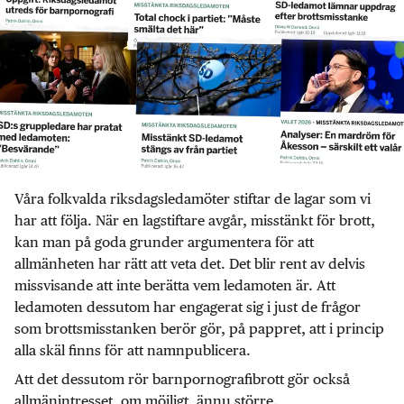
Våra folkvalda riksdagsledamöter stiftar de lagar som vi
har att följa. När en lagstiftare avgår, misstänkt för brott,
kan man på goda grunder argumentera för att
allmänheten har rätt att veta det. Det blir rent av delvis
missvisande att inte berätta vem ledamoten är. Att
ledamoten dessutom har engagerat sig i just de frågor
som brottsmisstanken berör gör, på pappret, att i princip
alla skäl finns för att namnpublicera.
Att det dessutom rör barnpornografibrott gör också
allmänintresset, om möjligt, ännu större.