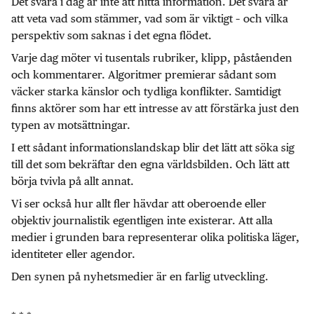
Det svåra i dag är inte att hitta information. Det svåra är
att veta vad som stämmer, vad som är viktigt – och vilka
perspektiv som saknas i det egna flödet.
Varje dag möter vi tusentals rubriker, klipp, påståenden
och kommentarer. Algoritmer premierar sådant som
väcker starka känslor och tydliga konflikter. Samtidigt
finns aktörer som har ett intresse av att förstärka just den
typen av motsättningar.
I ett sådant informationslandskap blir det lätt att söka sig
till det som bekräftar den egna världsbilden. Och lätt att
börja tvivla på allt annat.
Vi ser också hur allt fler hävdar att oberoende eller
objektiv journalistik egentligen inte existerar. Att alla
medier i grunden bara representerar olika politiska läger,
identiteter eller agendor.
Den synen på nyhetsmedier är en farlig utveckling.