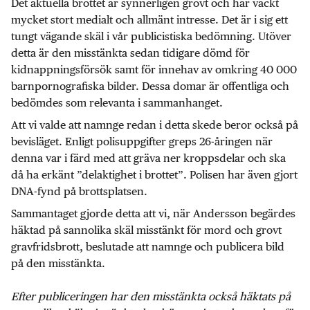
Det aktuella brottet är synnerligen grovt och har väckt
mycket stort medialt och allmänt intresse. Det är i sig ett
tungt vägande skäl i vår publicistiska bedömning. Utöver
detta är den misstänkta sedan tidigare dömd för
kidnappningsförsök samt för innehav av omkring 40 000
barnpornografiska bilder. Dessa domar är offentliga och
bedömdes som relevanta i sammanhanget.
Att vi valde att namnge redan i detta skede beror också på
bevisläget. Enligt polisuppgifter greps 26-åringen när
denna var i färd med att gräva ner kroppsdelar och ska
då ha erkänt ”delaktighet i brottet”. Polisen har även gjort
DNA-fynd på brottsplatsen.
Sammantaget gjorde detta att vi, när Andersson begärdes
häktad på sannolika skäl misstänkt för mord och grovt
gravfridsbrott, beslutade att namnge och publicera bild
på den misstänkta.
Efter publiceringen har den misstänkta också häktats på