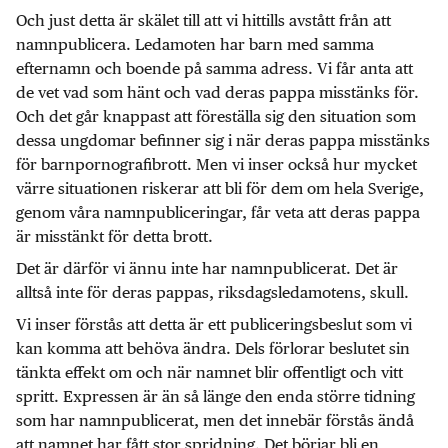
Och just detta är skälet till att vi hittills avstått från att
namnpublicera. Ledamoten har barn med samma
efternamn och boende på samma adress. Vi får anta att
de vet vad som hänt och vad deras pappa misstänks för.
Och det går knappast att föreställa sig den situation som
dessa ungdomar befinner sig i när deras pappa misstänks
för barnpornografibrott. Men vi inser också hur mycket
värre situationen riskerar att bli för dem om hela Sverige,
genom våra namnpubliceringar, får veta att deras pappa
är misstänkt för detta brott.
Det är därför vi ännu inte har namnpublicerat. Det är
alltså inte för deras pappas, riksdagsledamotens, skull.
Vi inser förstås att detta är ett publiceringsbeslut som vi
kan komma att behöva ändra. Dels förlorar beslutet sin
tänkta effekt om och när namnet blir offentligt och vitt
spritt. Expressen är än så länge den enda större tidning
som har namnpublicerat, men det innebär förstås ändå
att namnet har fått stor spridning. Det börjar bli en