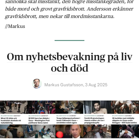
sannolika skäl misstänkt, den högre misstankegraden, för
både mord och grovt gravfridsbrott. Andersson erkänner
gravfridsbrott, men nekar till mordmisstankarna.
//Markus
Om nyhetsbevakning på liv
och död
Markus Gustafsson
,
3 Aug 2025