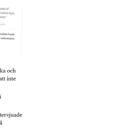
raka och
att inte
i
ntervjuade
på