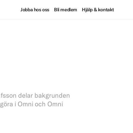
Jobba hos oss
Bli medlem
Hjälp & kontakt
afsson delar bakgrunden
t göra i Omni och Omni