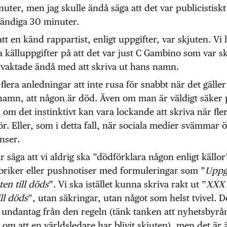
uter, men jag skulle ändå säga att det var publicistiskt
ändiga 30 minuter.
att en känd rappartist, enligt uppgifter, var skjuten. Vi
 källuppgifter på att det var just C Gambino som var sk
vvaktade ändå med att skriva ut hans namn.
 flera anledningar att inte rusa för snabbt när det gäller 
 namn, att någon är död. Även om man är väldigt säker 
 om det instinktivt kan vara lockande att skriva när fle
r. Eller, som i detta fall, när sociala medier svämmar 
nser.
r säga att vi aldrig ska ”dödförklara någon enligt källor
briker eller pushnotiser med formuleringar som ”
Uppgi
en till döds
”. Vi ska istället kunna skriva rakt ut ”
XXX 
ill döds
”, utan säkringar, utan något som helst tvivel. D
t undantag från den regeln (tänk tanken att nyhetsbyrå
 om att en världsledare har blivit skjuten), men det är