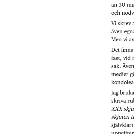
än 30 min
och nödv
Vi skrev 
även egna
Men vi a
Det finns
fast, vid
sak. Även
medier gö
kondolea
Jag bruka
skriva ru
XXX skjut
skjuten t
självklar
uppgifter