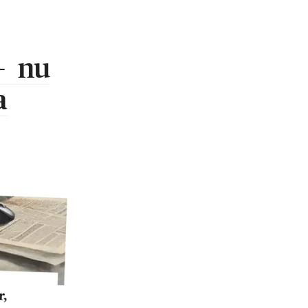
 – nu
a