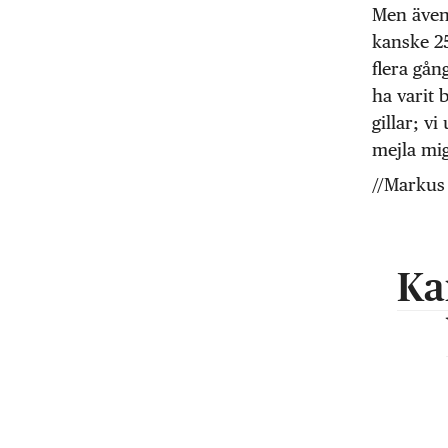
Men även
kanske 25
flera gån
ha varit 
gillar; v
mejla mi
//Markus
Ka