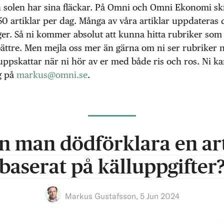
 solen har sina fläckar. På Omni och Omni Ekonomi skr
0 artiklar per dag. Många av våra artiklar uppdateras
ger. Så ni kommer absolut att kunna hitta rubriker so
bättre. Men mejla oss mer än gärna om ni ser rubriker n
i uppskattar när ni hör av er med både ris och ros. Ni ka
g på
markus@omni.se
.
n man dödförklara en art
baserat på källuppgifter
Markus Gustafsson
,
5 Jun 2024