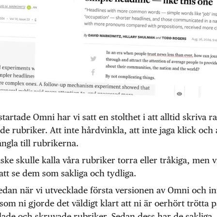
startade Omni har vi satt en stolthet i att alltid skriva 
de rubriker. Att inte hårdvinkla, att inte jaga klick och 
ångla till rubrikerna.
ske skulle kalla våra rubriker torra eller tråkiga, men v
att se dem som sakliga och tydliga.
edan när vi utvecklade första versionen av Omni och i
 som ni gjorde det väldigt klart att ni är oerhört trötta 
ade och skruvade rubriker. Sedan dess har de sakliga