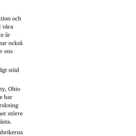
ktion och
t våra
te är
 har också
r ens
igt stöd
ty, Ohio
e har
rskning
ner större
ästa.
rubrikerna