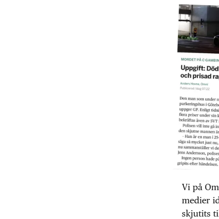
Vi på Omn
medier i
skjutits 