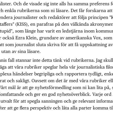
lister. Och de visade sig inte alls ha samma preferens f
ch enkla rubrikerna som ni läsare. Det får forskarna att
era journalister och redaktörer att följa principen "K
taffers" (KISS), en parafras på den välkända akronymen
tupid", som länge har varit en ledstjärna inom kommun
ar också Ezra Klein, grundare av amerikanska Vox, som
att som journalist sluta skriva för att få uppskattning av
 utan av sina läsare.
is fall stannar inte detta tänk vid rubrikerna. Jag skul
äga att våra rubriker speglar hela vår journalistiska filos
lexa händelser begripliga och rapportera tydligt, enke
rat och sakligt. Oavsett om det är med våra rubriker el
 Vårt mål är att ge nyhetsförmedling som ni kan lita på,
lomfattande och ger en god nyhetsöverblick. Varje ord 
utvalt för att spegla sanningen och ge relevant informa
ter att ge flera perspektiv och låta alla parter komma till