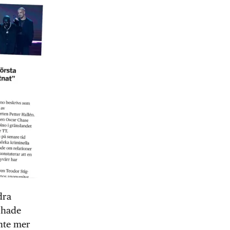
dra
 hade
inte mer