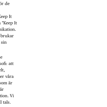
ör de
eep It
 "Keep It
ikation.
 brukar
 sin
le
ofi: att
lt,
ler våra
 som är
är
tion. Vi
 tals.