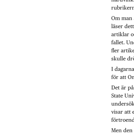
rubrikern
Om man ä
läser det
artiklar 
fallet. U
fler art
skulle d
I dagarn
för att Om
Det är p
State Un
undersök
visar att
förtroend
Men den m