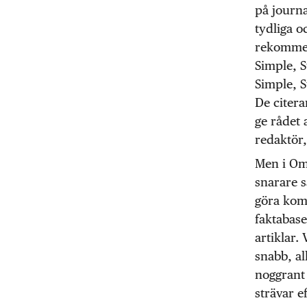
på journa
tydliga o
rekommend
Simple, S
Simple, S
De citer
ge rådet 
redaktör,
Men i Omn
snarare s
göra komp
faktabase
artiklar.
snabb, al
noggrant 
strävar ef