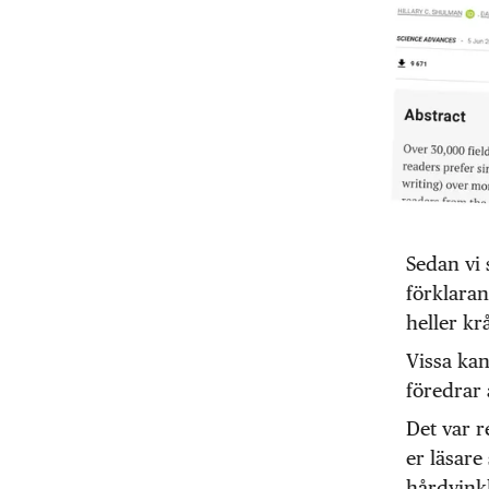
Sedan vi 
förklaran
heller kr
Vissa kan
föredrar 
Det var r
er läsare
hårdvinkl