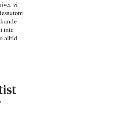
iver vi
 dessutom
m kunde
i inte
n alltid
ist
?