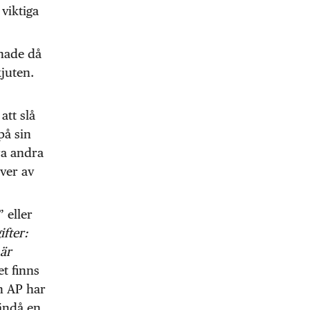
 viktiga
 hade då
juten.
att slå
på sin
ra andra
över av
” eller
fter:
är
et finns
n AP har
 ändå en