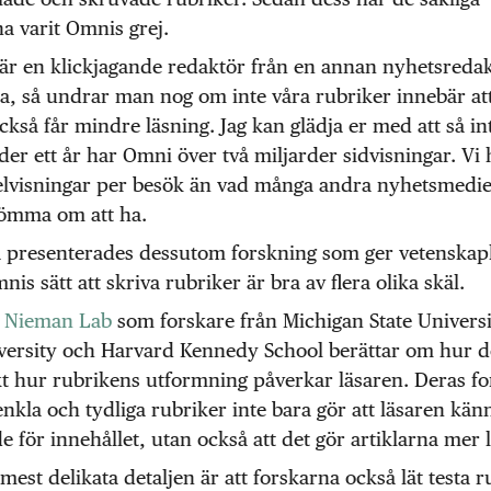
a varit Omnis grej.
r en klickjagande redaktör från en annan nyhetsreda
ta, så undrar man nog om inte våra rubriker innebär at
också får mindre läsning. Jag kan glädja er med att så in
nder ett år har Omni över två miljarder sidvisningar. Vi
ikelvisningar per besök än vad många andra nyhetsmedie
römma om att ha.
a presenterades dessutom forskning som ger vetenskapl
nis sätt att skriva rubriker är bra av flera olika skäl.
å
Nieman Lab
som forskare från Michigan State Universi
iversity och Harvard Kennedy School berättar om hur d
t hur rubrikens utformning påverkar läsaren. Deras fo
 enkla och tydliga rubriker inte bara gör att läsaren kän
e för innehållet, utan också att det gör artiklarna mer l
est delikata detaljen är att forskarna också lät testa 