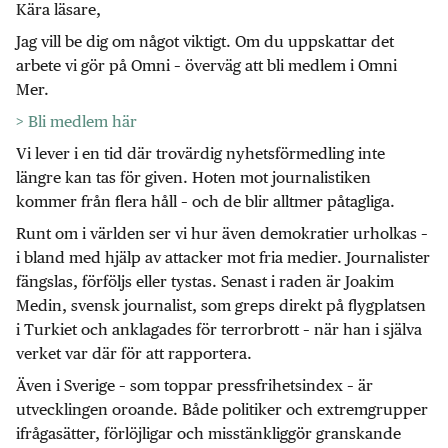
Kära läsare,
Jag vill be dig om något viktigt. Om du uppskattar det
arbete vi gör på Omni – överväg att bli medlem i Omni
Mer.
> Bli medlem här
Vi lever i en tid där trovärdig nyhetsförmedling inte
längre kan tas för given. Hoten mot journalistiken
kommer från flera håll – och de blir alltmer påtagliga.
Runt om i världen ser vi hur även demokratier urholkas –
i bland med hjälp av attacker mot fria medier. Journalister
fängslas, förföljs eller tystas. Senast i raden är Joakim
Medin, svensk journalist, som greps direkt på flygplatsen
i Turkiet och anklagades för terrorbrott – när han i själva
verket var där för att rapportera.
Även i Sverige – som toppar pressfrihetsindex – är
utvecklingen oroande. Både politiker och extremgrupper
ifrågasätter, förlöjligar och misstänkliggör granskande