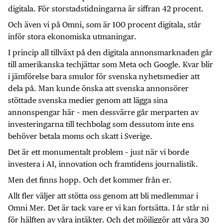
digitala. För storstadstidningarna är siffran 42 procent.
Och även vi på Omni, som är 100 procent digitala, står
inför stora ekonomiska utmaningar.
I princip all tillväxt på den digitala annonsmarknaden går
till amerikanska techjättar som Meta och Google. Kvar blir
i jämförelse bara smulor för svenska nyhetsmedier att
dela på. Man kunde önska att svenska annonsörer
stöttade svenska medier genom att lägga sina
annonspengar här – men dessvärre går merparten av
investeringarna till techbolag som dessutom inte ens
behöver betala moms och skatt i Sverige.
Det är ett monumentalt problem – just när vi borde
investera i AI, innovation och framtidens journalistik.
Men det finns hopp. Och det kommer från er.
Allt fler väljer att stötta oss genom att bli medlemmar i
Omni Mer. Det är tack vare er vi kan fortsätta. I år står ni
för hälften av våra intäkter. Och det möjliggör att våra 30