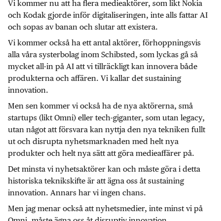
Vi kommer nu att ha flera medieaktörer, som likt Nokia
och Kodak gjorde inför digitaliseringen, inte alls fattar AI
och sopas av banan och slutar att existera.
Vi kommer också ha ett antal aktörer, förhoppningsvis
alla våra systerbolag inom Schibsted, som lyckas gå så
mycket all-in på AI att vi tillräckligt kan innovera både
produkterna och affären. Vi kallar det sustaining
innovation.
Men sen kommer vi också ha de nya aktörerna, små
startups (likt Omni) eller tech-giganter, som utan legacy,
utan något att försvara kan nyttja den nya tekniken fullt
ut och disrupta nyhetsmarknaden med helt nya
produkter och helt nya sätt att göra medieaffärer på.
Det minsta vi nyhetsaktörer kan och måste göra i detta
historiska teknikskifte är att ägna oss åt sustaining
innovation. Annars har vi ingen chans.
Men jag menar också att nyhetsmedier, inte minst vi på
Omni, måste ägna oss åt disruptiv innovation.