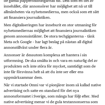
de gamla papperstidningarnas tid. Dels som en del av
innehållet, där annonsörer har möjlighet att nå ut till
allmänheten via nyhetsmedierna, men också som ett sätt
att finansiera journalistiken.
Men digitaliseringen har inneburit en stor utmaning för
nyhetsmediernas möjlighet att finansiera journalistiken
genom annonsintäkter. De stora techgiganterna – tänk
Meta och Google – har lagt beslag på nästan all digital
annonstillväxt under flera år.
Annonser är dessutom komplexa att hantera i sin
utformning. De ska smälta in och vara en naturlig del av
produkten och inte störa för mycket, samtidigt som de
inte får försvinna helt så att du inte ser eller ens
uppmärksammar dem.
När vi startade Omni var vi pionjärer inom så kallad native
advertising och satte en standard för det nya
annonsformatet i Sverige, som många har följt efter. Med
native advertising menar vi de gula textannonserna som