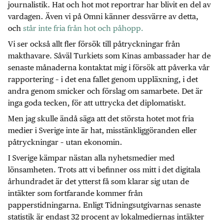
journalistik. Hat och hot mot reportrar har blivit en del av
vardagen. Även vi på Omni känner dessvärre av detta,
och
står inte fria från hot och påhopp.
Vi ser också allt fler försök till påtryckningar från
makthavare. Såväl Turkiets som Kinas ambassader har de
senaste månaderna kontaktat mig i försök att påverka vår
rapportering – i det ena fallet genom uppläxning, i det
andra genom smicker och förslag om samarbete. Det är
inga goda tecken, för att uttrycka det diplomatiskt.
Men jag skulle ändå säga att det största hotet mot fria
medier i Sverige inte är hat, misstänkliggöranden eller
påtryckningar – utan ekonomin.
I Sverige kämpar nästan alla nyhetsmedier med
lönsamheten. Trots att vi befinner oss mitt i det digitala
århundradet är det ytterst få som klarar sig utan de
intäkter som fortfarande kommer från
papperstidningarna. Enligt Tidningsutgivarnas senaste
statistik är endast 32 procent av lokalmediernas intäkter