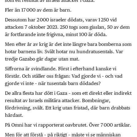
som ett resultat av Israels attacker i Gaza.
Fler än 17 000 av dem är barn.
Dessutom har 2 000 israeler dödats, varav 1 250 vid
attacken 7 oktober 2023. 250 togs som gisslan, 50 av dem
är fortfarande inte frigivna, minst 100 är döda.
Men efter år av krig är det inte längre bara bomberna som
hotar barnens liv. Svält hotar nu hundratusentals. Var
tredje Gazabo går dagar utan mat.
Siffrorna är svindlande. Först i efterhand kanske vi
förstår. Och ställer oss frågan: Vad gjorde vi – och vad
gjorde vi inte – när tusentals barn dödades?
De allra flesta har dött i Gaza – som ett direkt eller indirekt
resultat av Israels militära attacker. Bombningar,
fördrivning, svält. Ett krig utan fristad, där barn drabbats
hårdast.
På Omni har vi rapporterat oavbrutet. Över 7 000 artiklar.
Men för att förstå – på riktigt – måste vi se människan