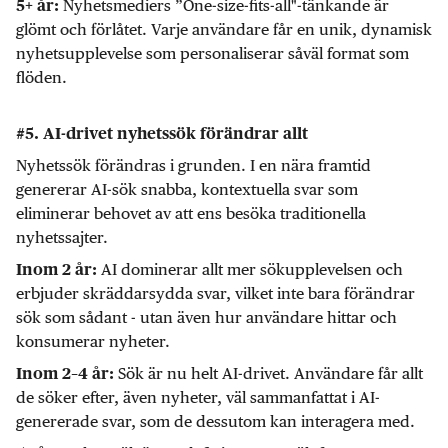
Nyhetsmediers ”One-size-fits-all"-tänkande är
5+ år:
glömt och förlåtet. Varje användare får en unik, dynamisk
nyhetsupplevelse som personaliserar såväl format som
flöden.
#5. AI-drivet nyhetssök förändrar allt
Nyhetssök förändras i grunden. I en nära framtid
genererar AI-sök snabba, kontextuella svar som
eliminerar behovet av att ens besöka traditionella
nyhetssajter.
AI dominerar allt mer sökupplevelsen och
Inom 2 år:
erbjuder skräddarsydda svar, vilket inte bara förändrar
sök som sådant - utan även hur användare hittar och
konsumerar nyheter.
Sök är nu helt AI-drivet. Användare får allt
Inom 2–4 år:
de söker efter, även nyheter, väl sammanfattat i AI-
genererade svar, som de dessutom kan interagera med.