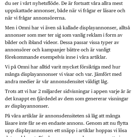
du ser i vårt nyhetsflöde. De är fortsatt våra allra mest
uppskattade annonser, både när vi frågar er läsare och
när vi frågar annonsörerna.
Men i Omni har vi även så kallade displayannonser, alltså
annonser som mer ter sig som vanlig reklam i form av
bilder och ibland videor. Dessa passar vissa typer av
annonsörer och kampanjer bättre och är vanligt
förekommande exempelvis inne i våra artiklar.
Vi på Omni har alltid varit mycket försiktiga med hur
många displayannonser vi visar och var. Jämfört med
andra medier är vår annonsdensitet väldigt låg.
Trots att vi har 2 miljarder sidvisningar i appen varje år är
det knappt en fjärdedel av dem som genererar visningar
av displayannonser.
På våra artiklar är annonsdensiteten så låg att många
läsare inte får se en endaste annons. Genom att nu flytta
upp displayannonsen ett snäpp i artiklar hoppas vi lösa