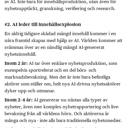
av AI. Inte bara för innehållsproduktion, utan även för
nyhetsupptäckt, granskning, verifiering och research.
#2. AI leder till innehållsexplosion
En aldrig tidigare skådad mängd innehåll kommer i en
nära framtid skapas med hjälp av AI. Världen kommer att
svämmas över av en oändlig mängd AI-genererat
nyhetsinnehåll.
AI tar över enklare nyhetsproduktion, som
Inom 2 år:
exempelvis sportreferat och en del börs- och
marknadsbevakning. Men det är inte bara befintliga
aktörer som ställer om, helt nya AI-drivna nyhetsaktörer
dyker upp och utmanar.
AI genererar nu nästan alla typer av
Inom 2–4 år:
nyheter, även mer komplex nyhetrapportering och live-
bevakning från all världens hörn. Och aktörerna är
många och nya - inte alls bara traditionella nyhetsmedier.