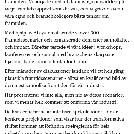
framtiden. Vi började med att dammsuga omvärlden på
varje framtidsrapport som skrivits, och vi grävde även i
våra egna och branschkollegors bästa tankar om
framtiden.
Med hjälp av AI systematiserade vi över 300
framtidsscenarier och tematiserade dem efter sannolikhet
och impact. Därefter testade vi våra idéer i workshops,
konferenser och samtal med branschens skarpaste
hjärnor, både inom och utanför Omni.
Efter månader av diskussioner landade vi i ett helt gäng
plausibla framtidsscenarier – alltså en kvalificerad bild av
den mest sannolika framtiden för vår industri.
Här presenterar vi inte alla, men nio av dessa scenarier,
som vi menar helt kommer att omforma vår industri.
De här scenarierna är inte bara spekulationer – de är
konkreta projektioner som visar hur det transformativa
skiftet kommer att förändra spelreglerna för hela
nyhetsbranschen. Vissa av dem kan kännas självklara,