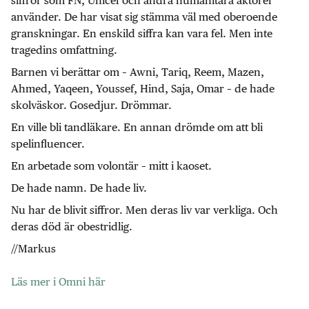
siffror som FN, Unicef och andra humanitära aktörer
använder. De har visat sig stämma väl med oberoende
granskningar. En enskild siffra kan vara fel. Men inte
tragedins omfattning.
Barnen vi berättar om – Awni, Tariq, Reem, Mazen,
Ahmed, Yaqeen, Youssef, Hind, Saja, Omar – de hade
skolväskor. Gosedjur. Drömmar.
En ville bli tandläkare. En annan drömde om att bli
spelinfluencer.
En arbetade som volontär – mitt i kaoset.
De hade namn. De hade liv.
Nu har de blivit siffror. Men deras liv var verkliga. Och
deras död är obestridlig.
//Markus
Läs mer i Omni här