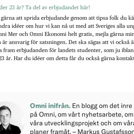
er 23 år? Ta del av erbjudandet här!
 gärna att sprida erbjudande genom att tipsa folk du k
dra idéer om hur vi kan nå ut med att Sveriges alla un
mni Mer och Omni Ekonomi helt gratis, mejla gärna min
 är ansvarig för satsningen. Det ska sägas att vi också ä
a fram erbjudanden för landets studenter, som ju iblan
23 år. Har du idéer om detta får du också gärna konta
Omni inifrån.
En blogg om det inre 
på Omni, om vårt nyhetsarbete, om
våra utvecklingsprojekt och om vår
planer framåt. – Markus Gustafsson