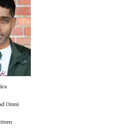
ära
vad Omni
ktiven