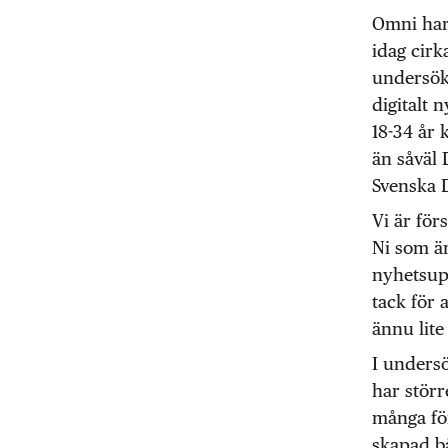
Omni har,
idag cirk
undersök
digitalt 
18-34 år 
än såväl
Svenska D
Vi är för
Ni som är
nyhetsup
tack för 
ännu lite
I unders
har störr
många för
skapad b