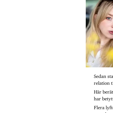
Sedan sta
relation 
Här berä
har bety
Flera lyf