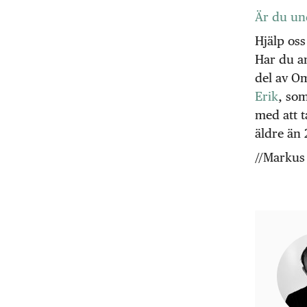
Är du und
Hjälp oss
Har du an
del av O
Erik
, som
med att t
äldre än 
//Markus