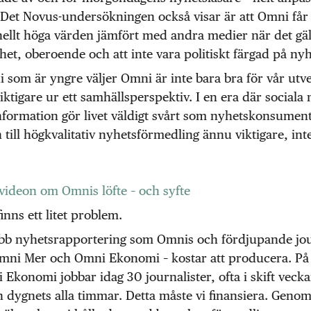
 Det Novus-undersökningen också visar är att Omni får
ellt höga värden jämfört med andra medier när det gäll
het, oberoende och att inte vara politiskt färgad på nyh
i som är yngre väljer Omni är inte bara bra för vår utv
iktigare ur ett samhällsperspektiv. I en era där sociala
formation gör livet väldigt svårt som nyhetskonsument 
n till högkvalitativ nyhetsförmedling ännu viktigare, int
videon om Omnis löfte – och syfte
inns ett litet problem.
bb nyhetsrapportering som Omnis och fördjupande jou
Omni Mer och Omni Ekonomi – kostar att producera. P
Ekonomi jobbar idag 30 journalister, ofta i skift vecka
 dygnets alla timmar. Detta måste vi finansiera. Geno