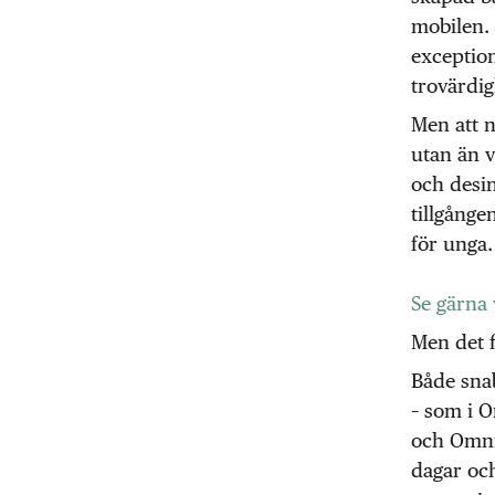
mobilen.
exception
trovärdig
Men att n
utan än v
och desin
tillgånge
för unga.
Se gärna 
Men det f
Både sna
– som i 
och Omni 
dagar och