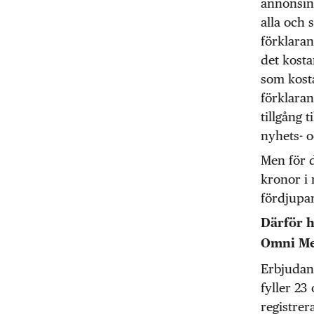
annonsint
alla och 
förklara
det kost
som kost
förklara
tillgång 
nyhets- o
Men för 
kronor i 
fördjupan
Därför ha
Omni Me
Erbjudand
fyller 23
registrera