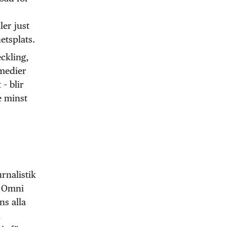
er just
etsplats.
eckling,
 medier
– blir
e minst
rnalistik
å Omni
ns alla
m