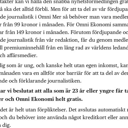
äkter kan vi hålla den snabba nyhetsförmedlingen grat
så ska det alltid förbli. Men för att ta del av vår fördju
nde journalistik i Omni Mer så behöver man vara medl
ar från 99 kronor i månaden. För Omni Ekonomi samma
ar från 149 kronor i månaden. Förutom fördjupande o
nde journalistik från vår redaktion, får du genom med
till premiuminnehåll från en lång rad av världens ledan
ch affärsmedier.
dig som är ung, och kanske helt utan egen inkomst, ka
månaden vara en alltför stor barriär för att ta del av de
de och förklarande journalistiken.
r vi beslutat att alla som är 23 år eller yngre får t
r och Omni Ekonomi helt gratis.
et är helt utan förpliktelser. Det avslutas automatiskt
 och du behöver inte använda något kreditkort eller anna
 dig.