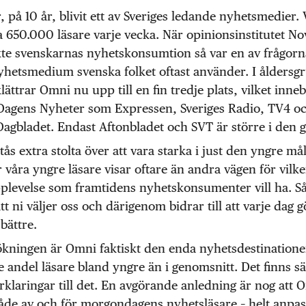
 på 10 år, blivit ett av Sveriges ledande nyhetsmedier. 
a 650.000 läsare varje vecka. När opinionsinstitutet N
te svenskarnas nyhetskonsumtion så var en av frågorna
nyhetsmedium svenska folket oftast använder. I ålders
klättrar Omni nu upp till en fin tredje plats, vilket inne
 Dagens Nyheter som Expressen, Sveriges Radio, TV4 o
agbladet. Endast Aftonbladet och SVT är större i den 
stås extra stolta över att vara starka i just den yngre m
 våra yngre läsare visar oftare än andra vägen för vilk
plevelse som framtidens nyhetskonsumenter vill ha. Så
att ni väljer oss och därigenom bidrar till att varje dag
 bättre.
ökningen är Omni faktiskt den enda nyhetsdestination
e andel läsare bland yngre än i genomsnitt. Det finns s
klaringar till det. En avgörande anledning är nog att 
åde av och för morgondagens nyhetsläsare – helt anpas