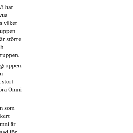
Vi har
ovus
 vilket
gruppen
bär större
ch
gruppen.
ålgruppen.
en
 stort
 göra Omni
en som
äkert
Omni är
sad för