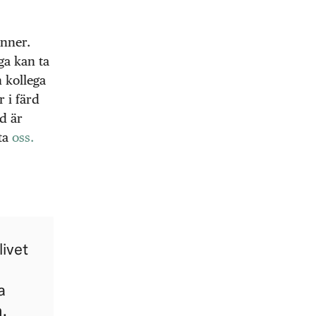
änner.
ga kan ta
 kollega
r i färd
d är
kta
oss.
livet
a
,