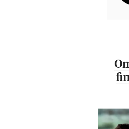
Om
fi