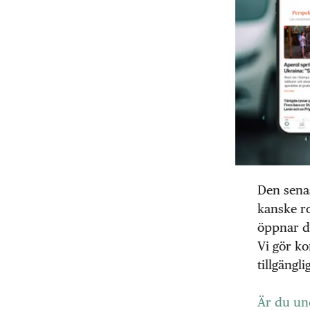
Den senas
kanske ro
öppnar d
Vi gör ko
tillgängli
Är du und