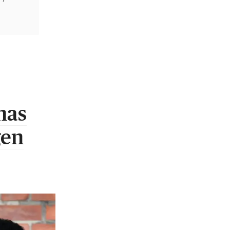
nas
gen