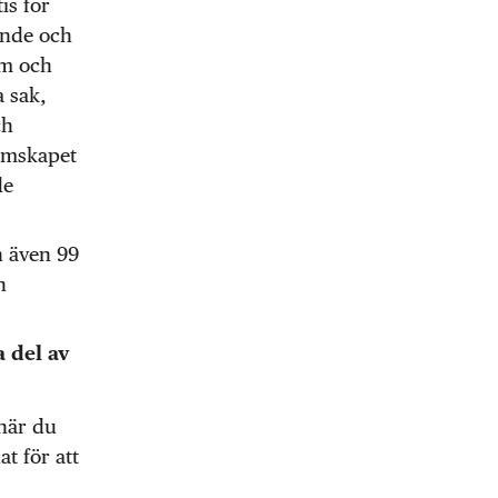
is för
pande och
em och
 sak,
ch
lemskapet
de
n även 99
n
a del av
 när du
t för att