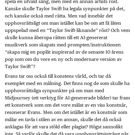
spela en utvald sång, men med en annan artists röst.
Kanske skulle Taylor Swift ha legala synpunkter på det,
och kanske också med rätta. Men vad innebär det
upphovsrättsligt om man istället kan be om att få låten
uppspelad med en “Taylor Swift-liknande” röst? Och vem
skulle kunna åberopa rätten till ett AI-genererat
musikverk som skapats med prompten/instruktionen
“skapa mig en poplåt inspirerad av de senaste 10 årens
pop som om du vore en ny och modernare version av
Taylor Swift”?
Evans tar oss också till konstens värld, och tar då
exemplet med en målning. Det finns nog de som skulle ha
upphovsrättsliga synpunkter på om man med
Midjourney (ett verktyg för AI-genererade bilder) tar fram
ett konstverk som om det vore målat av en viss konstnär,
resonerar Evans. Men om det istället är en konstnär som
målar en tavla i stilen av en annan, skulle det då också
anklagas för att vara stöld eller plagiat? Högst sannolikt
inte. Så varför skulle det då vara upphovsrättsintrång när