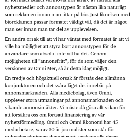
nyhetsmedier och annonstypen är nästan lika naturligt
som reklamen innan man tittar på bio. Just liknelsen med
bioreklamen passar formatet väldigt väl, då det är något
man ser innan man tar del av upplevelsen.
En andra orsak till att vi har väntat med formatet är att vi
ville ha möjlighet att styra bort annonstypen för de
användare som absolut inte vill ha det. Genom
möjligheten till ”annonsfritt”, för de som väljer den
versionen av Omni Mer, så är detta idag möjligt.
En tredje och högaktuell orsak är förstås den allmänna
konjunkturen och det svåra läget det innebär på
annonsmarknaden. Alla mediebolag, även Omni,
upplever stora utmaningar på annonsmarknaden och
vikande annonsintäkter. Vi måste då göra allt vi kan för
att försäkra oss om fortsatt finansiering av vår
nyhetsförmedling. Omni och Omni Ekonomi har 45
medarbetare, varav 30 är journalister som står för
nyhetsbevakningen dygnet runt, veckans alla dagar.