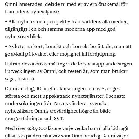
Omni lanserades, delade ni med er av era önskemål för
framtidens nyhetstjänst:
• Alla nyheter och perspektiv från världens alla medier,
tillgängligt i en och samma moderna app med god
nyhetsöverblick.
• Nyheterna kort, koncist och korrekt berättade, utan att
ge avkall på kvalitet eller möjlighet till fördjupning.
Utifrån dessa önskemål tog vi de första stapplande stegen
i utvecklingen av Omni, och resten är, som man brukar
säga, historia.
Omni är idag, 10 år efter lanseringen, en av Sveriges
största och mest uppskattade nyhetstjänster. I senaste
undersökningen från Novus värderar svenska
nyhetsläsare Omnis trovärdighet högre än både
morgontidningar och SVT.
Med över 650,000 läsare varje vecka har ni alla bidragit
till att skapa den rika väv som Omni är idag. Att ni väljer