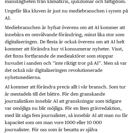
mänskligheten från klimatkris, sjukdomar och fattigdom.
Ungefär lika kluven är just nu mediebranschen i synen på
AI.
Mediebranschen är hyfsat överens om att AI kommer att
innebära en omvälvande förändring, minst lika stor som
digitaliseringen. De flesta är också överens om att AI helt
kommer att förändra hur vi konsumerar nyheter. Visst,
det finns fortfarande de medieaktörer som stoppar
huvudet i sanden och ”inte riktigt tror på AI”. Men så var
det också när digitaliseringen revolutionerade
nyhetsmedierna.
AI kommer att förändra precis allt i vår bransch. Som tur
är mestadels till det bättre. För den granskande
journalistiken innebär AI att granskningar som tidigare
var omöjliga nu blir möjliga. För en liten grävredaktion,
med låt säga fem journalister, så innebär AI att man nu får
kapacitet som om man vore 1000 eller 10 000
journalister. För oss som är besatta av själva