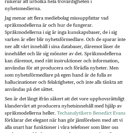
riskerar att urholka hela trovärdigheten i
nyhetsmedierna.
Jag menar att flera mediebolag missuppfattar vad
språkmodellerna är och hur de fungerar.
Språkmodellerna i sig är inga kunskapsbaser, de i sig
varken är eller blir nyhetsförmedlare. Och de sparar inte
ner allt vårt innehåll i sina databaser, däremot läser de
innehållet och lär sig mönster av det. Språkmodellerna
kan däremot, med rätt instruktioner och information,
användas för att producera och förädla nyheter. Men
som nyhetsförmedlare på egen hand är de fulla av
hallucinationer och felaktigheter, och inte alls tänkta att
användas på det sättet.
Sen är det långt ifrån säkert att det vore upphovsrättsligt
klandervärt att producera nyhetsinnehåll med hjälp av
språkmodellerna heller.
Techanalytikern Benedict Evans
förklarar det elegant när han gör jämförelsen med att vi
alla snart har funktioner i våra telefoner som låter oss