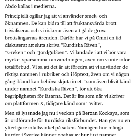
Abdo kallas i medierna.
Principiellt ogillar jag att vi använder smek- och
öknamnen. De kan bidra till att fruktansvärda brott
trivialiseras och vi riskerar även att gå de grova
brottslingarnas ärenden. Därför har vi på Omni en tid
diskuterat att sluta skriva ”Kurdiska Räven”,
”Greken” och ”Jordgubben”. Vi landade i att vi bör vara
mycket sparsamma i användningen, även om vi inte inför
totalförbud. Vi sa att det är att föredra att vi använder de
riktiga namnen i rubriker och i löptext, även om vi någon
gång ibland kan behöva skjuta in ett ”som även blivit känd
under namnet ”Kurdiska Räven”, för att öka
begripligheten för läsarna. Det är lite som när vi skriver
om plattformen X, tidigare känd som Twitter.
Men så lyssnade jag nu i veckan på Berzan Kockaya, som
är ordförande för Kurdiska riksförbundet. Han gav nu en
ytterligare infallsvinkel på saken. Nämligen hur många
kurder i Sverige känner obehag av hur just namnet