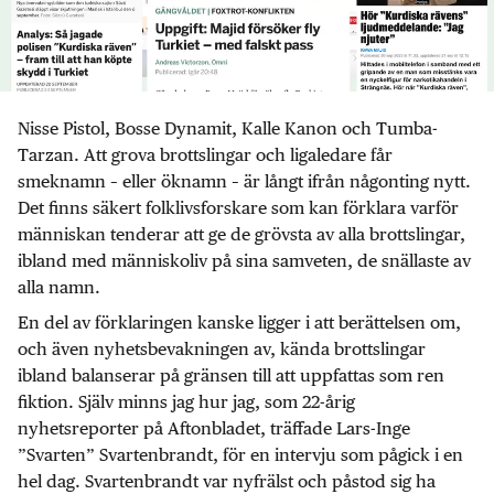
Nisse Pistol, Bosse Dynamit, Kalle Kanon och Tumba-
Tarzan. Att grova brottslingar och ligaledare får
smeknamn – eller öknamn – är långt ifrån någonting nytt.
Det finns säkert folklivsforskare som kan förklara varför
människan tenderar att ge de grövsta av alla brottslingar,
ibland med människoliv på sina samveten, de snällaste av
alla namn.
En del av förklaringen kanske ligger i att berättelsen om,
och även nyhetsbevakningen av, kända brottslingar
ibland balanserar på gränsen till att uppfattas som ren
fiktion. Själv minns jag hur jag, som 22-årig
nyhetsreporter på Aftonbladet, träffade Lars-Inge
”Svarten” Svartenbrandt, för en intervju som pågick i en
hel dag. Svartenbrandt var nyfrälst och påstod sig ha