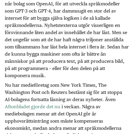
när bolag som OpenAI, för att utveckla språkmodeller
som GPT-3 och GPT-4, har dammsugit en stor del av
internet för att bygga själva logiken i de så kallade
språkmodellerna. Nyhetstexterna utgör visserligen en
försvinnande liten andel av innehållet de har läst. Men se
det ungefär som att de har haft några triljoner anställda
som tillsammans har läst hela internet i flera år. Sedan har
de kunna bygga maskiner som ofta är bättre än
människor på att producera text, på att producera bild,
på att programmera – eller för den delen på att
komponera musik.
Nu har medieföretag som New York Times, The
Washington Post och Reuters bestämt sig för att stoppa
AI-bolagens fortsatta läsning av deras nyheter. Även
Aftonbladet gjorde det nu
i veckan. Några av
mediebolagen menar att det OpenAI gör är
upphovsrättsintrång som måste kompenseras
ekonomiskt, medan andra menar att språkmodellerna