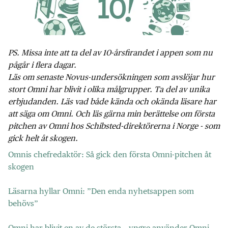
PS. Missa inte att ta del av 10-årsfirandet i appen som nu
pågår i flera dagar.
Läs om senaste Novus-undersökningen som avslöjar hur
stort Omni har blivit i olika målgrupper. Ta del av unika
erbjudanden. Läs vad både kända och okända läsare har
att säga om Omni. Och läs gärna min berättelse om första
pitchen av Omni hos Schibsted-direktörerna i Norge - som
gick helt åt skogen.
Omnis chefredaktör: Så gick den första Omni-pitchen åt
skogen
Läsarna hyllar Omni: ”Den enda nyhetsappen som
behövs”
Omni har blivit en av de största – yngre använder Omni