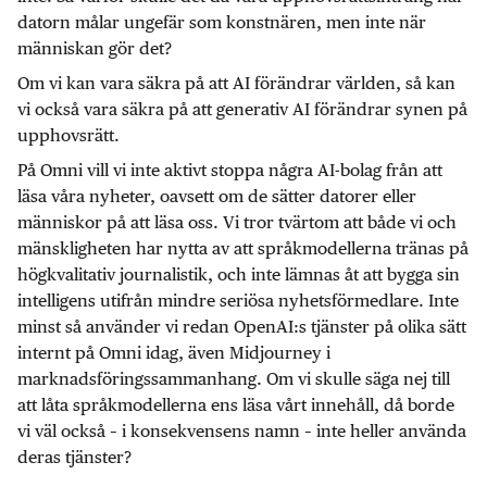
datorn målar ungefär som konstnären, men inte när
människan gör det?
Om vi kan vara säkra på att AI förändrar världen, så kan
vi också vara säkra på att generativ AI förändrar synen på
upphovsrätt.
På Omni vill vi inte aktivt stoppa några AI-bolag från att
läsa våra nyheter, oavsett om de sätter datorer eller
människor på att läsa oss. Vi tror tvärtom att både vi och
mänskligheten har nytta av att språkmodellerna tränas på
högkvalitativ journalistik, och inte lämnas åt att bygga sin
intelligens utifrån mindre seriösa nyhetsförmedlare. Inte
minst så använder vi redan OpenAI:s tjänster på olika sätt
internt på Omni idag, även Midjourney i
marknadsföringssammanhang. Om vi skulle säga nej till
att låta språkmodellerna ens läsa vårt innehåll, då borde
vi väl också – i konsekvensens namn – inte heller använda
deras tjänster?