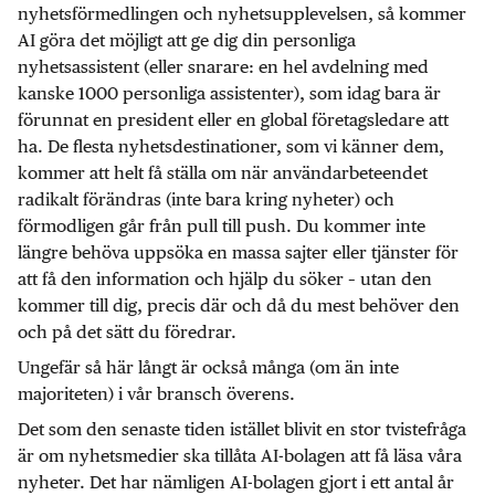
nyhetsförmedlingen och nyhetsupplevelsen, så kommer
AI göra det möjligt att ge dig din personliga
nyhetsassistent (eller snarare: en hel avdelning med
kanske 1000 personliga assistenter), som idag bara är
förunnat en president eller en global företagsledare att
ha. De flesta nyhetsdestinationer, som vi känner dem,
kommer att helt få ställa om när användarbeteendet
radikalt förändras (inte bara kring nyheter) och
förmodligen går från pull till push. Du kommer inte
längre behöva uppsöka en massa sajter eller tjänster för
att få den information och hjälp du söker – utan den
kommer till dig, precis där och då du mest behöver den
och på det sätt du föredrar.
Ungefär så här långt är också många (om än inte
majoriteten) i vår bransch överens.
Det som den senaste tiden istället blivit en stor tvistefråga
är om nyhetsmedier ska tillåta AI-bolagen att få läsa våra
nyheter. Det har nämligen AI-bolagen gjort i ett antal år