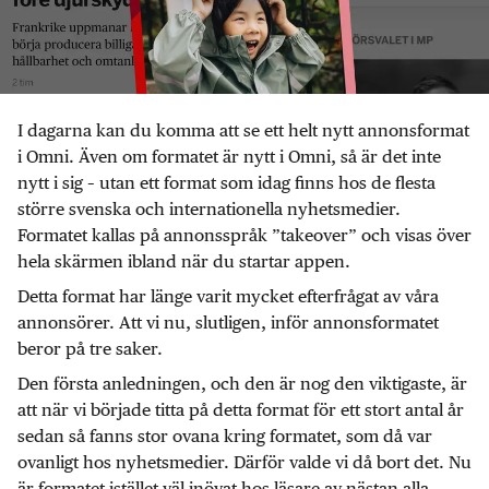
I dagarna kan du komma att se ett helt nytt annonsformat
i Omni. Även om formatet är nytt i Omni, så är det inte
nytt i sig – utan ett format som idag finns hos de flesta
större svenska och internationella nyhetsmedier.
Formatet kallas på annonsspråk ”takeover” och visas över
hela skärmen ibland när du startar appen.
Detta format har länge varit mycket efterfrågat av våra
annonsörer. Att vi nu, slutligen, inför annonsformatet
beror på tre saker.
Den första anledningen, och den är nog den viktigaste, är
att när vi började titta på detta format för ett stort antal år
sedan så fanns stor ovana kring formatet, som då var
ovanligt hos nyhetsmedier. Därför valde vi då bort det. Nu
är formatet istället väl inövat hos läsare av nästan alla