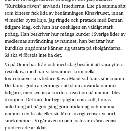
”Kurdiska räven” används i medierna. Lite på samma sätt
som kineser fick lida av benämningen Kinaviruset, innan
vi medier bytte linje. Jag ringde och pratade med Berzan
tidigare idag, och han har onekligen en väldigt stark
poäng. Han beskriver hur många kurder i Sverige lider av
mediernas användning av namnet, han berättar hur
kurdiska ungdomar känner sig utsatta på skolgårdarna.
Så ska vi förstås inte ha det.
Vi på Omni har från och med idag bestämt att vara ytterst
restriktiva med när vi benämner kriminella
foxtrotnätverkets ledare Rawa Majid vid hans smeknamn.
Det fanns goda anledningar att sluta använda namnet
tidigare, men svenska kurders reaktion på namnet blev
droppen. Det kan, för begriplighetens skull, finnas
anledning att någon gång göra undantag och nämna
namnet i en bisats eller så. Men i övrigt rensar vi bort
smeknamnet. Vi går även in och justerar i våra senast
publicerade artiklar.