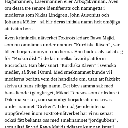
Hagamannen, Lasermannen eller Arbogakvinnan. Även
om dessa tre senare identifierats och namngetts i
medierna som Niklas Lindgren, John Ausonius och
Johanna Möller – så blir deras initiala namn helt omöjliga
att tvätta bort.
Även kriminella nätverket Foxtrots ledare Rawa Majid,
som nu omnämns under namnet ”Kurdiska Räven”, var
till en början anonym i medierna. Han hade själv kallat sig
för ”Foxkurdish” i de kriminellas favoritplattform
Encrochat. Han blev snart ”Kurdiska Räven” i svenska
medier, så även i Omni. Med smeknamnet kunde vi i
medierna berätta vem det handlade om, utan att faktiskt
skriva ut hans riktiga namn. Det blev samma sak med
hans fiende i gängkriget, Mikael Tenezos som är ledare i
Dalennätverket, som samtidigt började att omskrivas
under namnet ”Greken”. I den pågående interna
uppgörelsen inom Foxtrot-nätverket har vi nu senast
också fått bekanta oss med smeknamnet "Jordgubben”,
som alltså är vad Rawa Majids tidigare kumpan Ismail