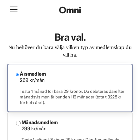
Bra val.
Nu behöver du bara välja vilken typ av medlemskap du
vill ha.
Årsmedlem
269 kr/mån
Testa 1 månad för bara 29 kronor. Du debiteras därefter
månadsvis men är bunden i 12 månader (totalt 3228kr
för hela året).
Månadsmedlem
299 kr/mån
Testa 1 månad för bara 29 kronor. Därefter ordinarie