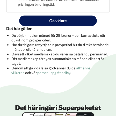
pris. Ingen bindningstid.
Gå vidare
Det här gäller
Du börjar med en månad för 29 kronor – och kan avsluta när
du vill inom provperioden.
Har du tidigare utnyttjat din provperiod blir du direkt betalande
månads- eller årsmedlem.
Oavsett vilket medlemskap du väljer så betalar du per månad.
Ditt medlemskap förnyas automatiskt en månad eller ett år i
taget.
Genom att gå vidare så godkänner du de
allmänna
villkoren
och vår
personuppgiftspolicy
.
Det här ingår i Superpaketet