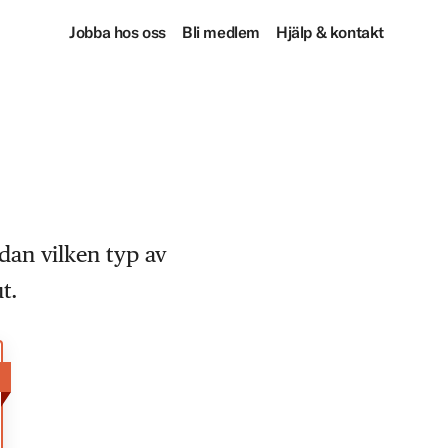
Jobba hos oss
Bli medlem
Hjälp & kontakt
dan vilken typ av
t.
!