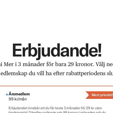
Erbjudande!
i Mer i 3 månader för bara 29 kronor. Välj ne
edlemskap du vill ha efter rabattperiodens slu
Årsmedlem
Mest prisvärt
99 kr/mån
Erbjudandet innebär att du får testa 3 månader för 29 kr utan
bindningstid. Därefter ordinarie pris 99 kronor i månaden och du