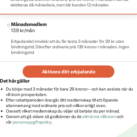
debiteras då månadsvis, men blir bunden 12 månader.
Månadsmedlem
139 kr/mån
Erbjudandet innebär att du får testa 3 månader för 29 kr utan
bindningstid. Därefter ordinarie pris 139 kronor i månaden. Ingen
bindningstid.
Aktivera ditt erbjudande
Det här gäller
Du börjar med 3 månader för bara 29 kronor – och kan avsluta när du
vill inom provperioden.
Efter rabattperioden övergår ditt medlemskap till ett löpande
abonnemang med ordinarie pris och villkor enligt ovan.
Oavsett vilket medlemskap du väljer så betalar du per månad.
Genom att gå vidare så godkänner du de
allmänna villkoren
och
vår
personuppgiftspolicy
.