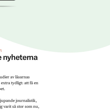
:
ge nyheterna
udier av läsarnas
tra tydligt: att få en
et.
jupande journalistik,
 varit så stor som nu,