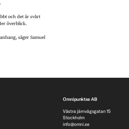
.
abbt och det är svårt
Mer överblick.
mmanhang, säger Samuel
Omnipunktse AB
Västra järnvägsgatan 15
Stockholm
info@omni.se