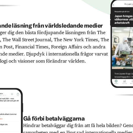
nde läsning från världsledande medier
er dig den bästa fördjupande läsningen från The
 The Wall Street Journal, The New York Times, The
 Post, Financial Times, Foreign Affairs och andra
nde medier. Djupdyk i internationella frågor varvat
ogi och visioner som förändrar världen.
Gå förbi betalväggarna
Hindrar betalväggar dig från att få hela bilden? Ge
samarbeten med en lång rad internationella medie