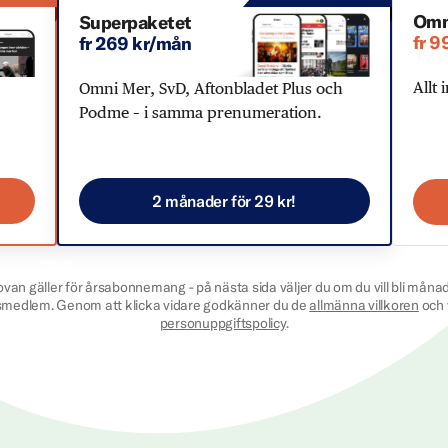
Omn
Superpaketet
fr 9
fr 269 kr/mån
Allt 
Omni Mer, SvD, Aftonbladet Plus och
Podme – i samma prenumeration.
2 månader för 29 kr!
ovan gäller för årsabonnemang - på nästa sida väljer du om du vill bli månad
smedlem. Genom att klicka vidare godkänner du de
allmänna villkoren
och 
personuppgiftspolicy
.