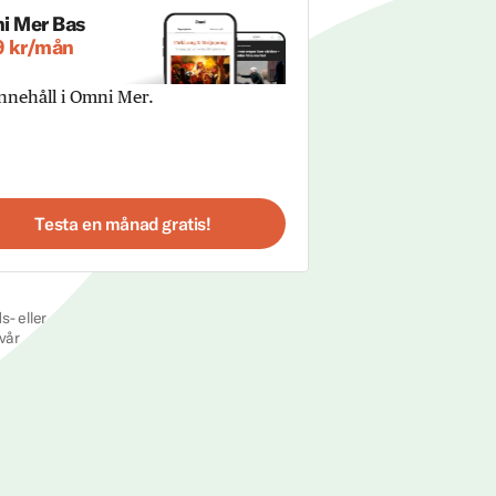
i Mer Bas
9 kr/mån
innehåll i Omni Mer.
Testa en månad gratis!
s- eller
vår