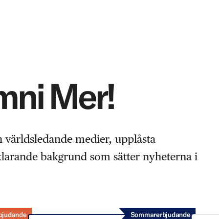
Omni Mer!
n världsledande medier, upplåsta
rklarande bakgrund som sätter nyheterna i
bjudande
Sommarerbjudande