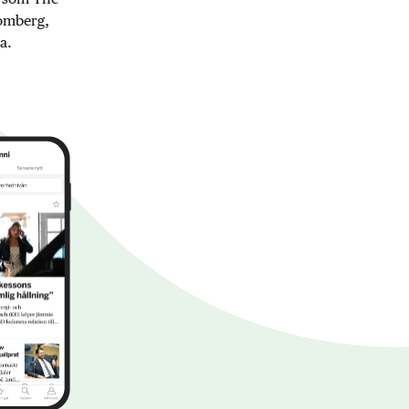
oomberg,
a.