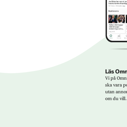
Läs Omni
Vi på Omni
ska vara po
utan annon
om du vill.