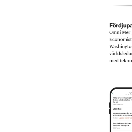
Fördjupa
Omni Mer g
Economist,
Washington
världsleda
med teknol