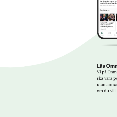
Läs Omni
Vi på Omni
ska vara po
utan annon
om du vill.