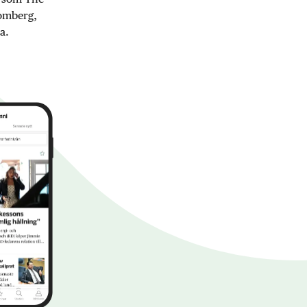
oomberg,
a.