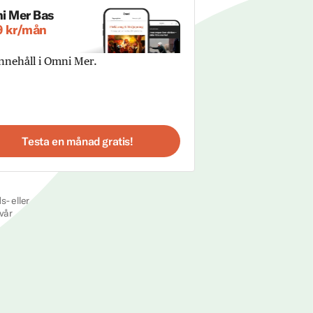
i Mer Bas
9 kr/mån
innehåll i Omni Mer.
Testa en månad gratis!
s- eller
vår