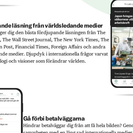
nde läsning från världsledande medier
er dig den bästa fördjupande läsningen från The
 The Wall Street Journal, The New York Times, The
 Post, Financial Times, Foreign Affairs och andra
nde medier. Djupdyk i internationella frågor varvat
ogi och visioner som förändrar världen.
Gå förbi betalväggarna
Hindrar betalväggar dig från att få hela bilden? Ge
samarbeten med en lång rad internationella medie