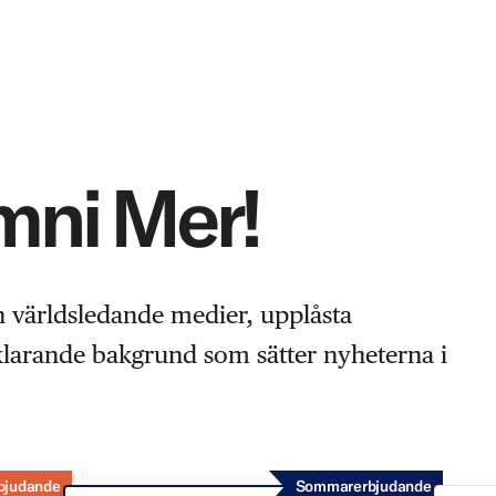
Omni Mer!
n världsledande medier, upplåsta
rklarande bakgrund som sätter nyheterna i
bjudande
Sommarerbjudande