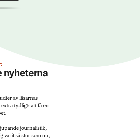
:
ge nyheterna
udier av läsarnas
tra tydligt: att få en
et.
jupande journalistik,
 varit så stor som nu,