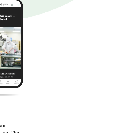
nom
r som The