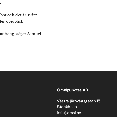
.
abbt och det är svårt
Mer överblick.
mmanhang, säger Samuel
Omnipunktse AB
Västra järnvägsgatan 15
Stockholm
info@omni.se