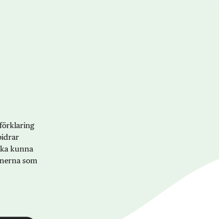
förklaring
bidrar
 ska kunna
onerna som