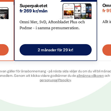
Omn
Superpaketet
fr 9
fr 269 kr/mån
Allt 
Omni Mer, SvD, Aftonbladet Plus och
Podme – i samma prenumeration.
2 månader för 29 kr!
ovan gäller för årsabonnemang - på nästa sida väljer du om du vill bli månad
smedlem. Genom att klicka vidare godkänner du de
allmänna villkoren
och 
personuppgiftspolicy
.