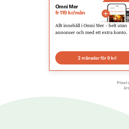
Omni Mer
fr 119 kr/mån
Allt innehåll i Omni Mer – helt utan
annonser och med ett extra konto.
2 månader för 9 kr!
Priset 
år