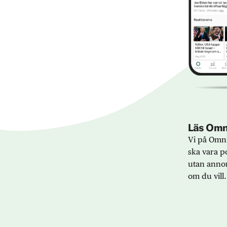
Läs Omni
Vi på Omni
ska vara po
utan annon
om du vill.