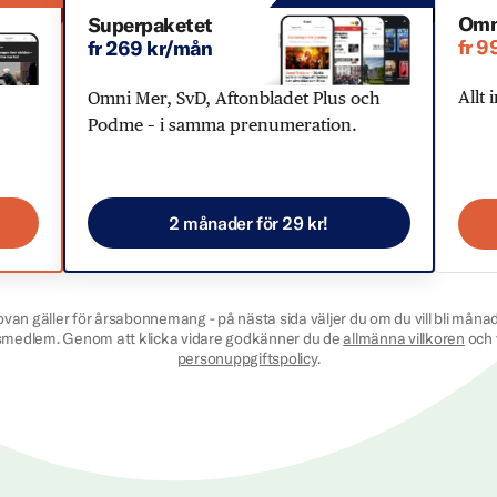
Omn
Superpaketet
fr 9
fr 269 kr/mån
Allt 
Omni Mer, SvD, Aftonbladet Plus och
Podme – i samma prenumeration.
2 månader för 29 kr!
ovan gäller för årsabonnemang - på nästa sida väljer du om du vill bli månad
smedlem. Genom att klicka vidare godkänner du de
allmänna villkoren
och 
personuppgiftspolicy
.