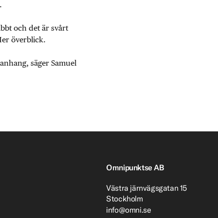
.
abbt och det är svårt
Mer överblick.
mmanhang, säger Samuel
Omnipunktse AB
Västra järnvägsgatan 15
Stockholm
info@omni.se