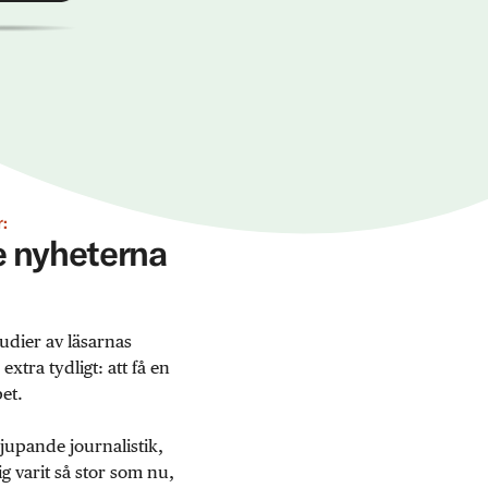
:
ge nyheterna
udier av läsarnas
tra tydligt: att få en
et.
jupande journalistik,
 varit så stor som nu,