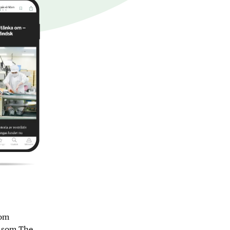
nom
r som The