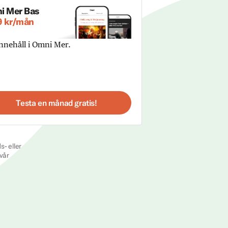
i Mer Bas
9 kr/mån
innehåll i Omni Mer.
Testa en månad gratis!
s- eller
vår