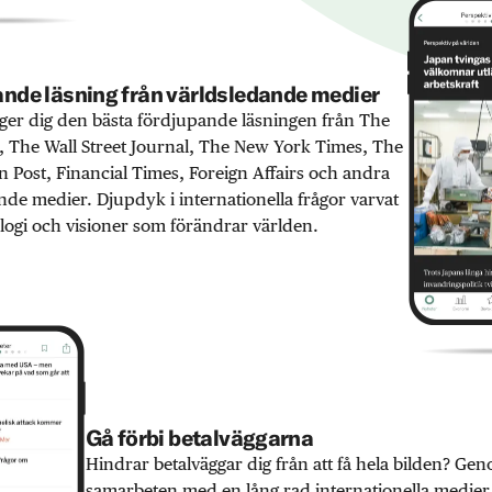
nde läsning från världsledande medier
er dig den bästa fördjupande läsningen från The
 The Wall Street Journal, The New York Times, The
 Post, Financial Times, Foreign Affairs och andra
nde medier. Djupdyk i internationella frågor varvat
ogi och visioner som förändrar världen.
Gå förbi betalväggarna
Hindrar betalväggar dig från att få hela bilden? Ge
samarbeten med en lång rad internationella medie