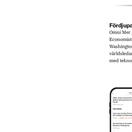
Fördjupa
Omni Mer g
Economist,
Washington
världsleda
med teknol