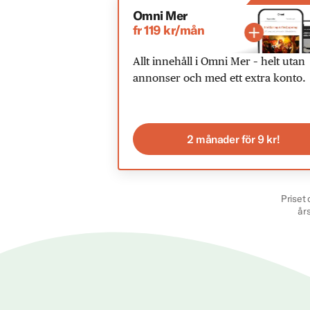
Omni Mer
fr 119 kr/mån
Allt innehåll i Omni Mer – helt utan
annonser och med ett extra konto.
2 månader för 9 kr!
Priset 
år