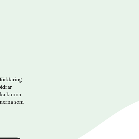
förklaring
bidrar
 ska kunna
onerna som