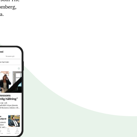
oomberg,
a.