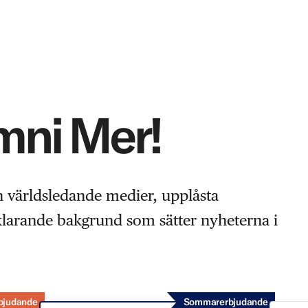
Omni Mer!
n världsledande medier, upplåsta
rklarande bakgrund som sätter nyheterna i
bjudande
Sommarerbjudande