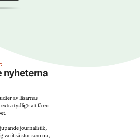
:
ge nyheterna
udier av läsarnas
tra tydligt: att få en
et.
jupande journalistik,
 varit så stor som nu,