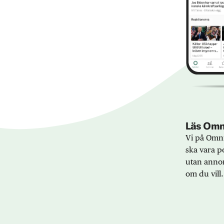
Läs Omni
Vi på Omni
ska vara po
utan annon
om du vill.