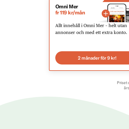
Omni Mer
fr 119 kr/mån
Allt innehåll i Omni Mer – helt utan
annonser och med ett extra konto.
2 månader för 9 kr!
Priset 
år