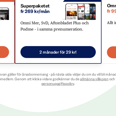
Omn
Superpaketet
fr 9
fr 269 kr/mån
Allt 
Omni Mer, SvD, Aftonbladet Plus och
Podme – i samma prenumeration.
2 månader för 29 kr!
ovan gäller för årsabonnemang - på nästa sida väljer du om du vill bli månad
smedlem. Genom att klicka vidare godkänner du de
allmänna villkoren
och 
personuppgiftspolicy
.