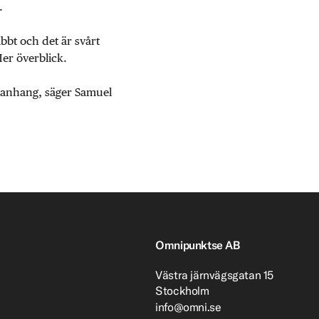
.
abbt och det är svårt
Mer överblick.
mmanhang, säger Samuel
Omnipunktse AB
Västra järnvägsgatan 15
Stockholm
info@omni.se