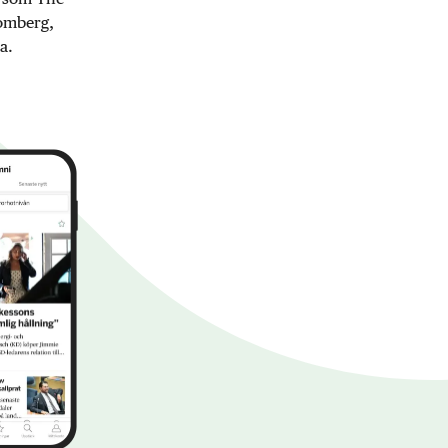
oomberg,
a.