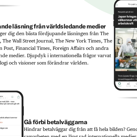
nde läsning från världsledande medier
er dig den bästa fördjupande läsningen från The
 The Wall Street Journal, The New York Times, The
 Post, Financial Times, Foreign Affairs och andra
nde medier. Djupdyk i internationella frågor varvat
ogi och visioner som förändrar världen.
Gå förbi betalväggarna
Hindrar betalväggar dig från att få hela bilden? Ge
samarbeten med en lång rad internationella medie