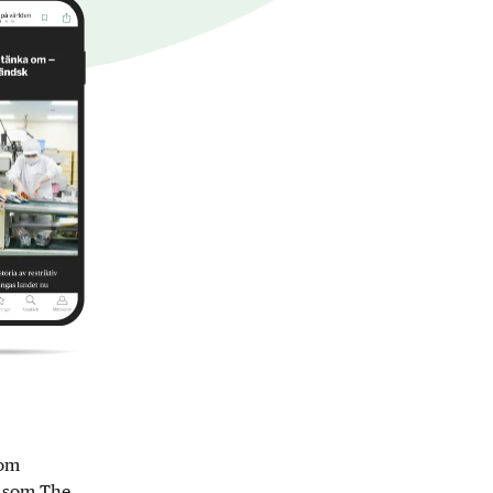
nom
r som The