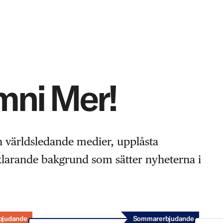
Omni Mer!
n världsledande medier, upplåsta
rklarande bakgrund som sätter nyheterna i
bjudande
Sommarerbjudande