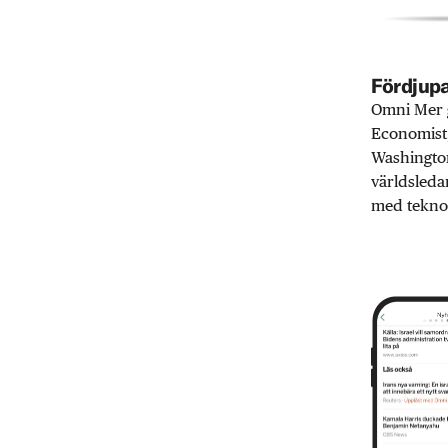
Fördjupa
Omni Mer g
Economist,
Washington
världsleda
med teknol