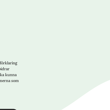
förklaring
bidrar
 ska kunna
onerna som