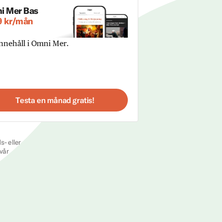
i Mer Bas
9 kr/mån
innehåll i Omni Mer.
Testa en månad gratis!
s- eller
vår