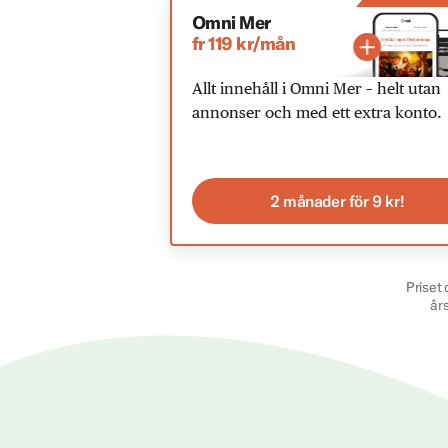
Omni Mer
fr 119 kr/mån
Allt innehåll i Omni Mer – helt utan
annonser och med ett extra konto.
2 månader för 9 kr!
Priset 
år