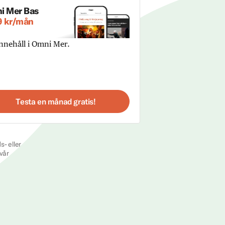
i Mer Bas
9 kr/mån
innehåll i Omni Mer.
Testa en månad gratis!
s- eller
vår