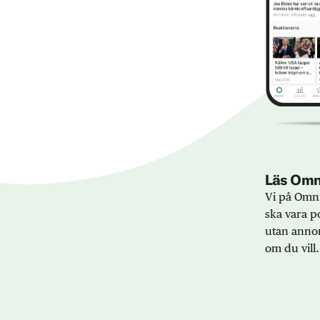
Läs Omni
Vi på Omni
ska vara po
utan annon
om du vill.