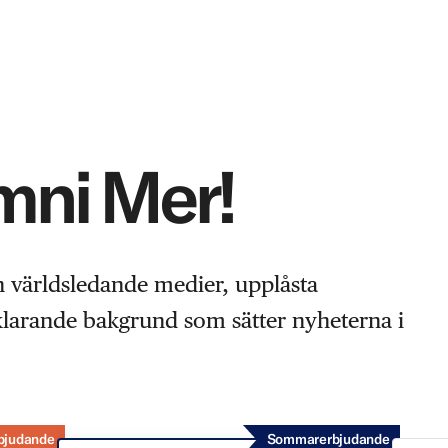
Omni Mer!
n världsledande medier, upplåsta
rklarande bakgrund som sätter nyheterna i
bjudande
Sommarerbjudande