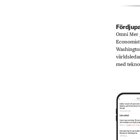
Fördjupa
Omni Mer g
Economist,
Washington
världsleda
med teknol