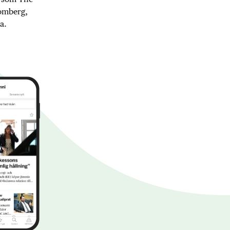
oomberg,
a.