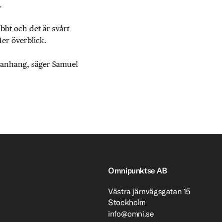
.
abbt och det är svårt
Mer överblick.
mmanhang, säger Samuel
Omnipunktse AB
Västra järnvägsgatan 15
Stockholm
info@omni.se