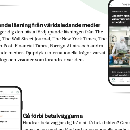
nde läsning från världsledande medier
er dig den bästa fördjupande läsningen från The
 The Wall Street Journal, The New York Times, The
 Post, Financial Times, Foreign Affairs och andra
nde medier. Djupdyk i internationella frågor varvat
ogi och visioner som förändrar världen.
Gå förbi betalväggarna
Hindrar betalväggar dig från att få hela bilden? Ge
samarbeten med en lång rad internationella medie