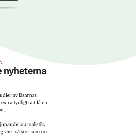
:
ge nyheterna
udier av läsarnas
tra tydligt: att få en
et.
jupande journalistik,
 varit så stor som nu,