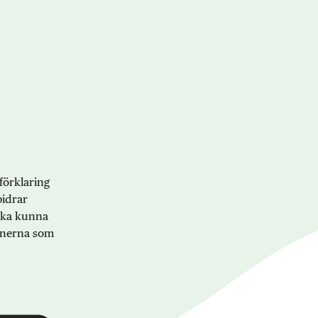
förklaring
bidrar
 ska kunna
onerna som