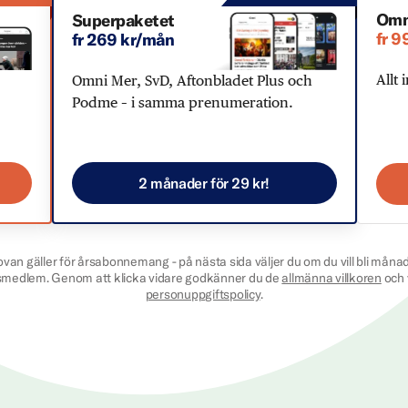
Omn
Superpaketet
fr 9
fr 269 kr/mån
Allt 
Omni Mer, SvD, Aftonbladet Plus och
Podme – i samma prenumeration.
2 månader för 29 kr!
ovan gäller för årsabonnemang - på nästa sida väljer du om du vill bli månad
smedlem. Genom att klicka vidare godkänner du de
allmänna villkoren
och 
personuppgiftspolicy
.