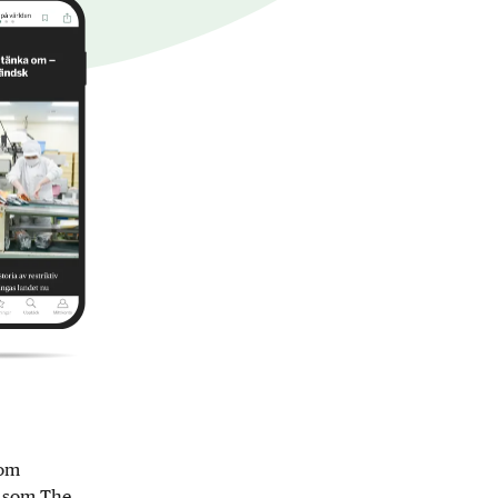
nom
r som The