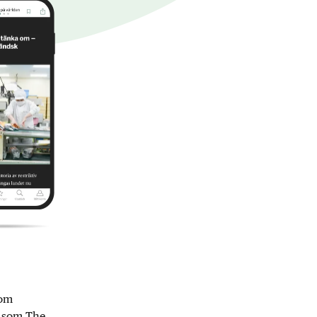
nom
r som The