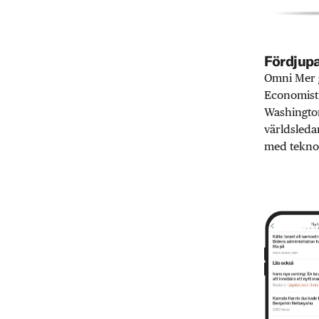
Fördjupa
Omni Mer g
Economist,
Washington
världsleda
med teknol