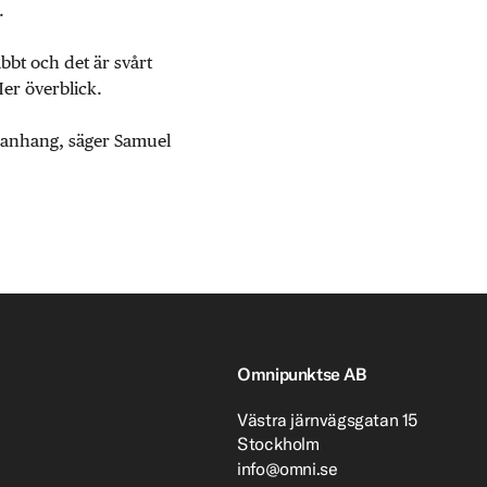
.
abbt och det är svårt
Mer överblick.
mmanhang, säger Samuel
Omnipunktse AB
Västra järnvägsgatan 15
Stockholm
info@omni.se