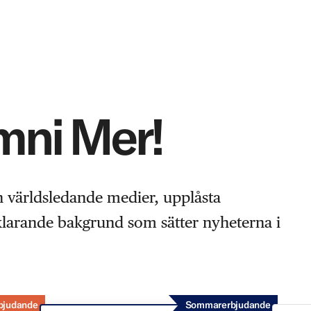
Omni Mer!
n världsledande medier, upplåsta
rklarande bakgrund som sätter nyheterna i
bjudande
Sommarerbjudande