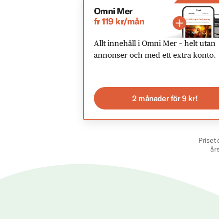
Omni Mer
fr 119 kr/mån
Allt innehåll i Omni Mer – helt utan
annonser och med ett extra konto.
2 månader för 9 kr!
Priset 
år