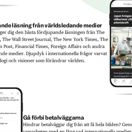
nde läsning från världsledande medier
er dig den bästa fördjupande läsningen från The
 The Wall Street Journal, The New York Times, The
 Post, Financial Times, Foreign Affairs och andra
nde medier. Djupdyk i internationella frågor varvat
ogi och visioner som förändrar världen.
Gå förbi betalväggarna
Hindrar betalväggar dig från att få hela bilden? Ge
samarbeten med en lång rad internationella medie