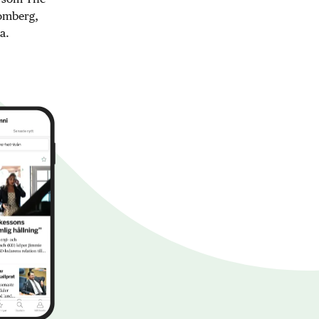
oomberg,
a.