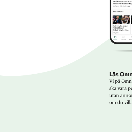
Läs Omni
Vi på Omni
ska vara po
utan annon
om du vill.