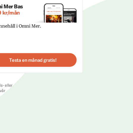
i Mer Bas
9 kr/mån
innehåll i Omni Mer.
Testa en månad gratis!
s- eller
vår