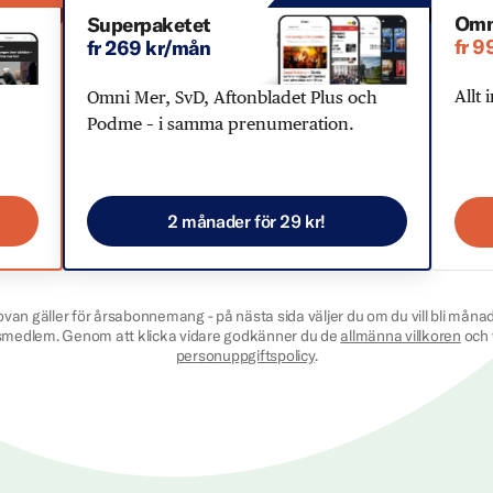
Omn
Superpaketet
fr 9
fr 269 kr/mån
Allt 
Omni Mer, SvD, Aftonbladet Plus och
Podme – i samma prenumeration.
2 månader för 29 kr!
ovan gäller för årsabonnemang - på nästa sida väljer du om du vill bli månad
smedlem. Genom att klicka vidare godkänner du de
allmänna villkoren
och 
personuppgiftspolicy
.