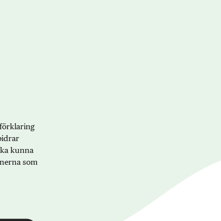
förklaring
bidrar
 ska kunna
onerna som