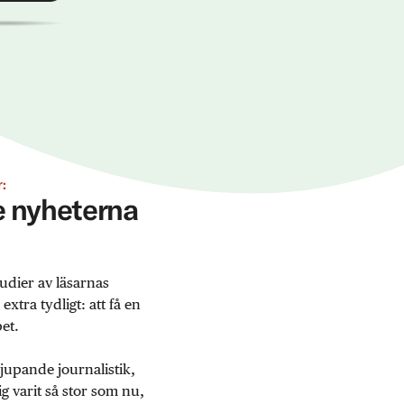
:
ge nyheterna
udier av läsarnas
tra tydligt: att få en
et.
jupande journalistik,
 varit så stor som nu,