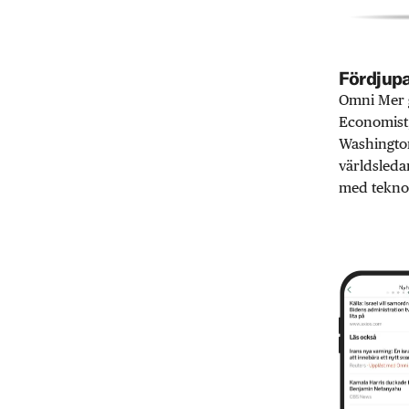
Fördjupa
Omni Mer g
Economist,
Washington
världsleda
med teknol