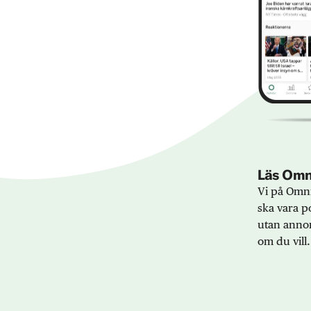
Läs Omni
Vi på Omni
ska vara po
utan annon
om du vill.