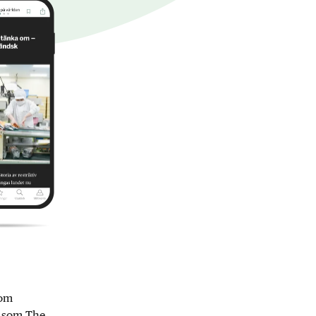
nom
r som The