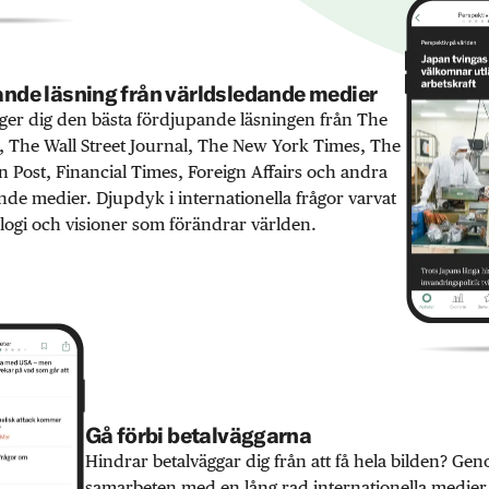
nde läsning från världsledande medier
er dig den bästa fördjupande läsningen från The
 The Wall Street Journal, The New York Times, The
 Post, Financial Times, Foreign Affairs och andra
nde medier. Djupdyk i internationella frågor varvat
ogi och visioner som förändrar världen.
Gå förbi betalväggarna
Hindrar betalväggar dig från att få hela bilden? Ge
samarbeten med en lång rad internationella medie