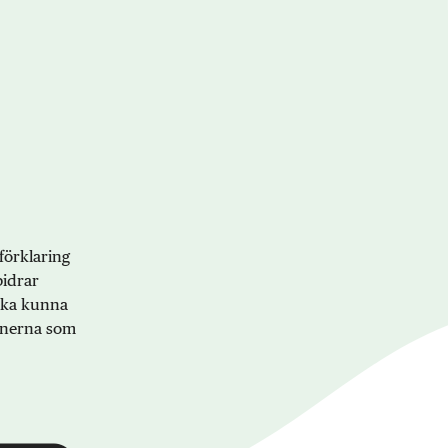
förklaring
bidrar
 ska kunna
onerna som