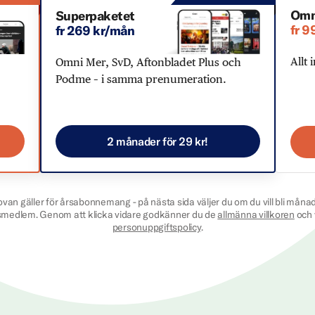
Omn
Superpaketet
fr 9
fr 269 kr/mån
Allt 
Omni Mer, SvD, Aftonbladet Plus och
Podme – i samma prenumeration.
2 månader för 29 kr!
ovan gäller för årsabonnemang - på nästa sida väljer du om du vill bli månad
smedlem. Genom att klicka vidare godkänner du de
allmänna villkoren
och 
personuppgiftspolicy
.