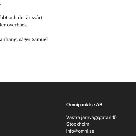
.
abbt och det är svårt
Mer överblick.
mmanhang, säger Samuel
Omnipunktse AB
Västra järnvägsgatan 15
Stockholm
info@omni.se