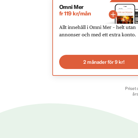
Omni Mer
fr 119 kr/mån
Allt innehåll i Omni Mer – helt utan
annonser och med ett extra konto.
2 månader för 9 kr!
Priset 
år