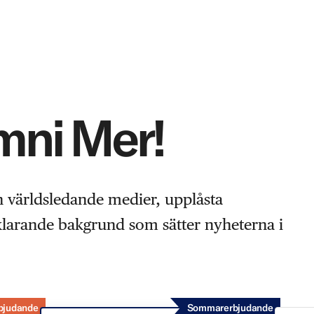
Omni Mer!
n världsledande medier, upplåsta
rklarande bakgrund som sätter nyheterna i
bjudande
Sommarerbjudande