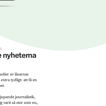
:
ge nyheterna
udier av läsarnas
tra tydligt: att få en
et.
jupande journalistik,
 varit så stor som nu,