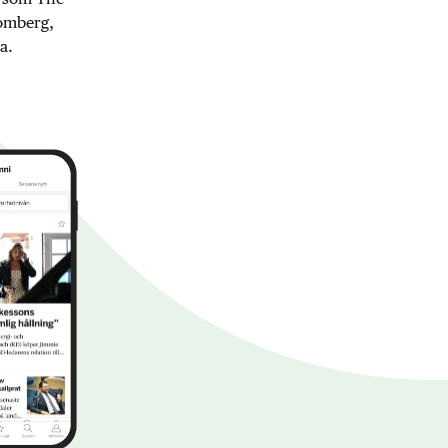
oomberg,
a.