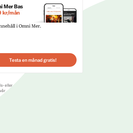
i Mer Bas
9 kr/mån
innehåll i Omni Mer.
Testa en månad gratis!
s- eller
vår