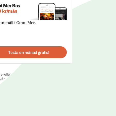
i Mer Bas
9 kr/mån
innehåll i Omni Mer.
Testa en månad gratis!
s- eller
vår