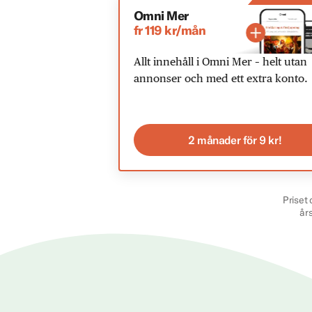
Omni Mer
fr 119 kr/mån
Allt innehåll i Omni Mer – helt utan
annonser och med ett extra konto.
2 månader för 9 kr!
Priset 
år