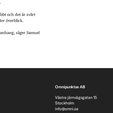
.
abbt och det är svårt
Mer överblick.
mmanhang, säger Samuel
Omnipunktse AB
Västra järnvägsgatan 15
Stockholm
info@omni.se