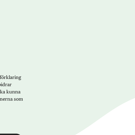
förklaring
bidrar
 ska kunna
onerna som