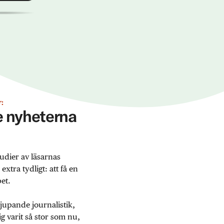
:
ge nyheterna
udier av läsarnas
tra tydligt: att få en
et.
jupande journalistik,
 varit så stor som nu,