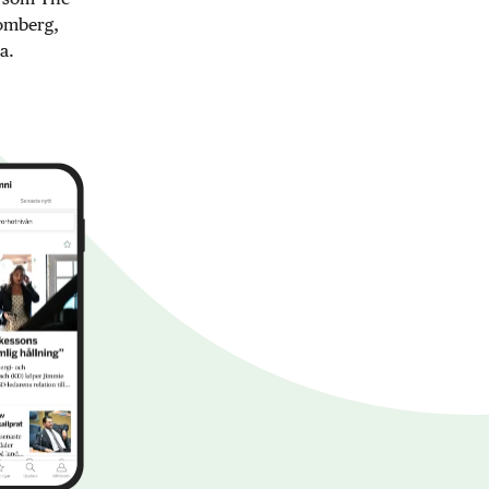
oomberg,
a.