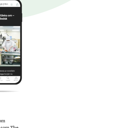
nom
r som The