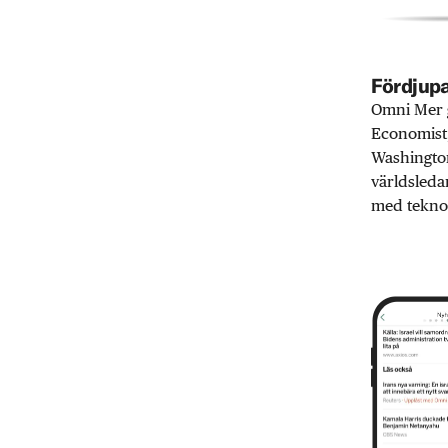
Fördjupa
Omni Mer g
Economist,
Washington
världsleda
med teknol