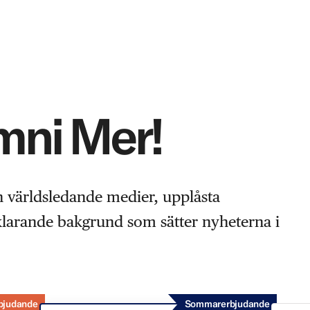
Omni Mer!
n världsledande medier, upplåsta
rklarande bakgrund som sätter nyheterna i
bjudande
Sommarerbjudande