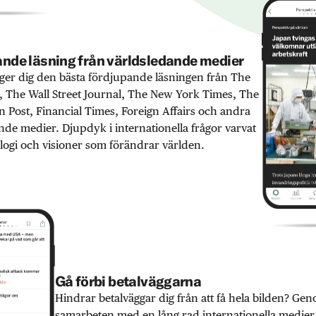
nde läsning från världsledande medier
er dig den bästa fördjupande läsningen från The
 The Wall Street Journal, The New York Times, The
 Post, Financial Times, Foreign Affairs och andra
nde medier. Djupdyk i internationella frågor varvat
ogi och visioner som förändrar världen.
Gå förbi betalväggarna
Hindrar betalväggar dig från att få hela bilden? Ge
samarbeten med en lång rad internationella medie