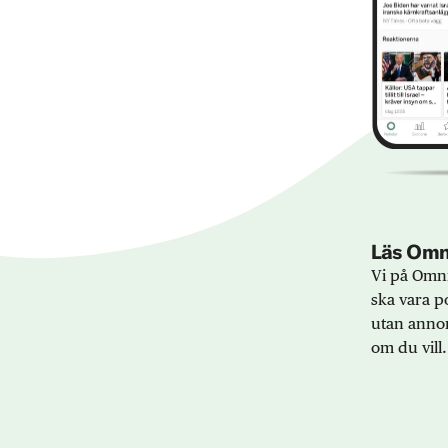
Läs Omni
Vi på Omni
ska vara po
utan annon
om du vill.