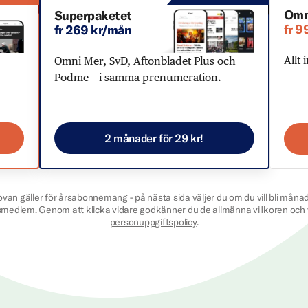
Omn
Superpaketet
fr 9
fr 269 kr/mån
Allt 
Omni Mer, SvD, Aftonbladet Plus och
Podme – i samma prenumeration.
2 månader för 29 kr!
ovan gäller för årsabonnemang - på nästa sida väljer du om du vill bli månad
smedlem. Genom att klicka vidare godkänner du de
allmänna villkoren
och 
personuppgiftspolicy
.