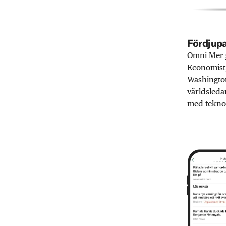
Fördjupa
Omni Mer g
Economist,
Washington
världsleda
med teknol