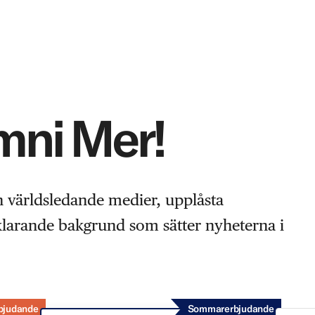
Omni Mer!
n världsledande medier, upplåsta
rklarande bakgrund som sätter nyheterna i
bjudande
Sommarerbjudande