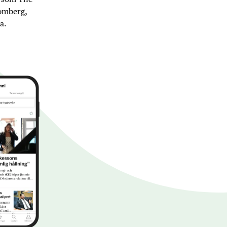
oomberg,
a.