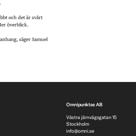
.
abbt och det är svårt
Mer överblick.
mmanhang, säger Samuel
Omnipunktse AB
Västra järnvägsgatan 15
Stockholm
info@omni.se