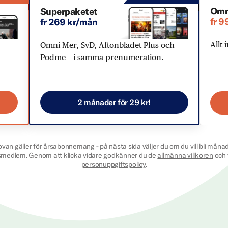
Omn
Superpaketet
fr 9
fr 269 kr/mån
Allt 
Omni Mer, SvD, Aftonbladet Plus och
Podme – i samma prenumeration.
2 månader för 29 kr!
ovan gäller för årsabonnemang - på nästa sida väljer du om du vill bli månad
smedlem. Genom att klicka vidare godkänner du de
allmänna villkoren
och 
personuppgiftspolicy
.