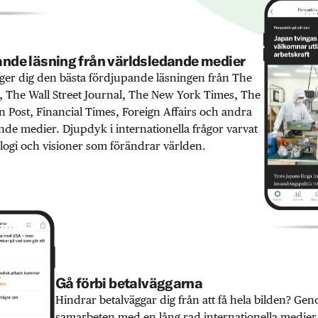
nde läsning från världsledande medier
er dig den bästa fördjupande läsningen från The
 The Wall Street Journal, The New York Times, The
 Post, Financial Times, Foreign Affairs och andra
nde medier. Djupdyk i internationella frågor varvat
ogi och visioner som förändrar världen.
Gå förbi betalväggarna
Hindrar betalväggar dig från att få hela bilden? Ge
samarbeten med en lång rad internationella medie