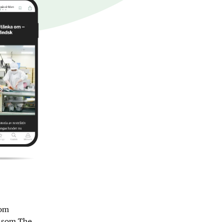
nom
r som The