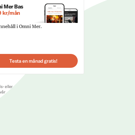
i Mer Bas
9 kr/mån
innehåll i Omni Mer.
Testa en månad gratis!
s- eller
vår