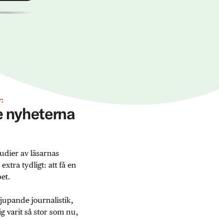
:
ge nyheterna
udier av läsarnas
tra tydligt: att få en
et.
jupande journalistik,
 varit så stor som nu,