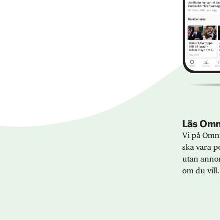
Läs Omni
Vi på Omni
ska vara po
utan annon
om du vill.