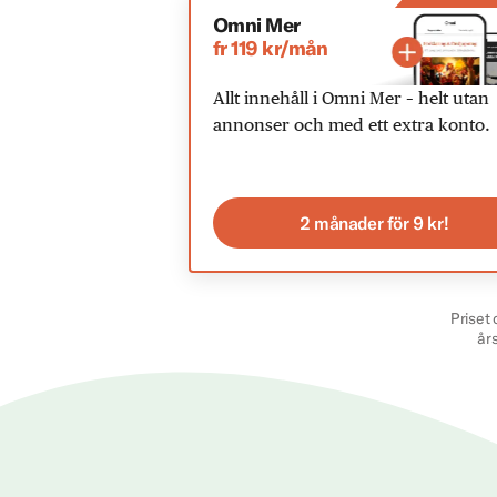
Omni Mer
fr 119 kr/mån
Allt innehåll i Omni Mer – helt utan
annonser och med ett extra konto.
2 månader för 9 kr!
Priset 
år