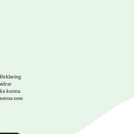
förklaring
bidrar
 ska kunna
onerna som