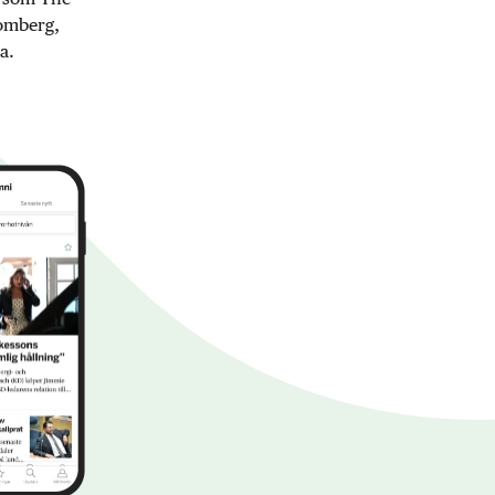
oomberg,
a.