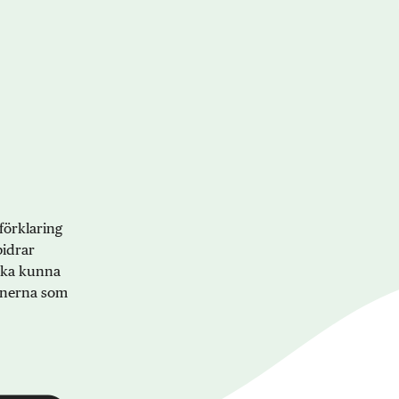
förklaring
bidrar
 ska kunna
onerna som