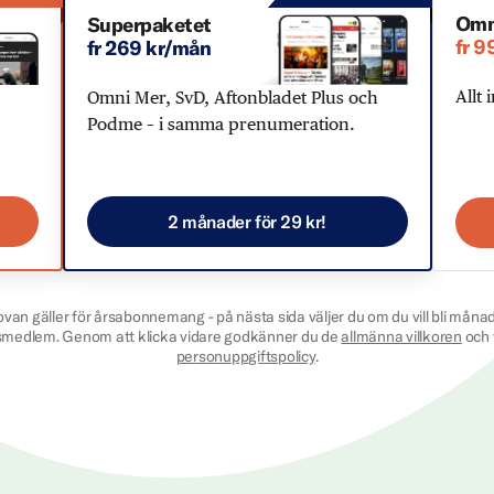
Omn
Superpaketet
fr 9
fr 269 kr/mån
Allt 
Omni Mer, SvD, Aftonbladet Plus och
Podme – i samma prenumeration.
2 månader för 29 kr!
ovan gäller för årsabonnemang - på nästa sida väljer du om du vill bli månad
smedlem. Genom att klicka vidare godkänner du de
allmänna villkoren
och 
personuppgiftspolicy
.