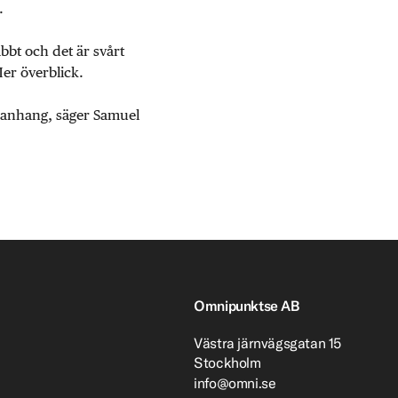
.
abbt och det är svårt
Mer överblick.
mmanhang, säger Samuel
Omnipunktse AB
Västra järnvägsgatan 15
Stockholm
info@omni.se