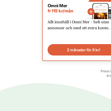
Omni Mer
fr 119 kr/mån
Allt innehåll i Omni Mer – helt utan
annonser och med ett extra konto.
2 månader för 9 kr!
Priset 
år