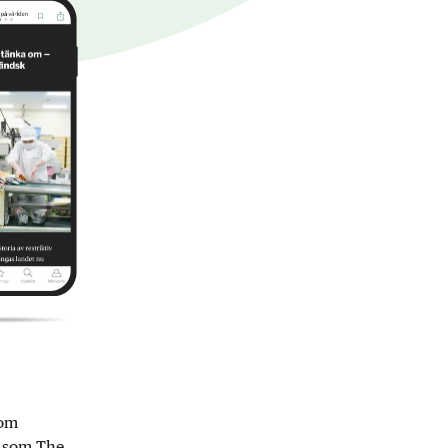
nom
r som The