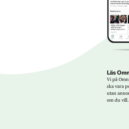
Läs Omni
Vi på Omni
ska vara po
utan annon
om du vill.