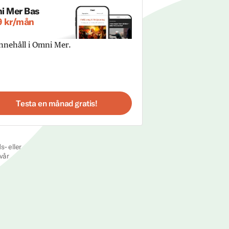
i Mer Bas
9 kr/mån
innehåll i Omni Mer.
Testa en månad gratis!
s- eller
vår