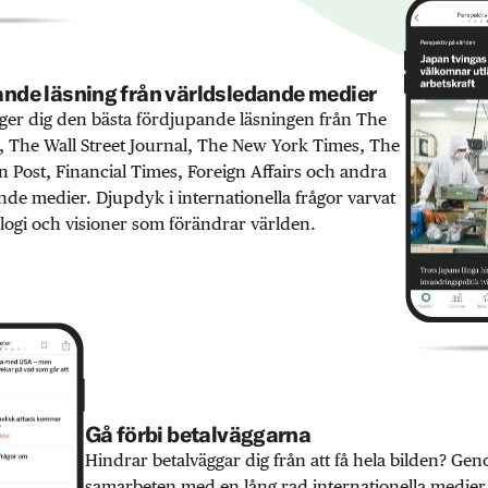
nde läsning från världsledande medier
er dig den bästa fördjupande läsningen från The
 The Wall Street Journal, The New York Times, The
 Post, Financial Times, Foreign Affairs och andra
nde medier. Djupdyk i internationella frågor varvat
ogi och visioner som förändrar världen.
Gå förbi betalväggarna
Hindrar betalväggar dig från att få hela bilden? Ge
samarbeten med en lång rad internationella medie