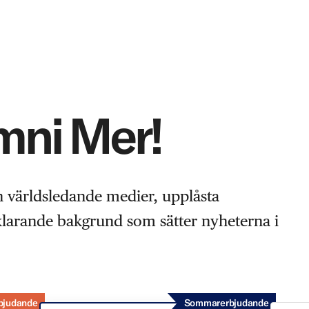
Omni Mer!
n världsledande medier, upplåsta
rklarande bakgrund som sätter nyheterna i
bjudande
Sommarerbjudande