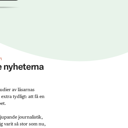
:
ge nyheterna
udier av läsarnas
tra tydligt: att få en
et.
jupande journalistik,
 varit så stor som nu,