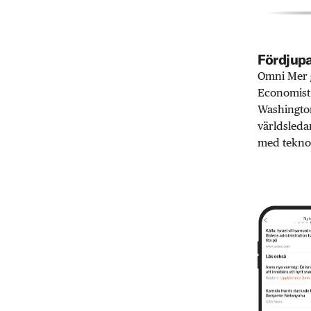
Fördjupa
Omni Mer g
Economist,
Washington
världsleda
med teknol