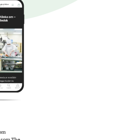
nom
r som The