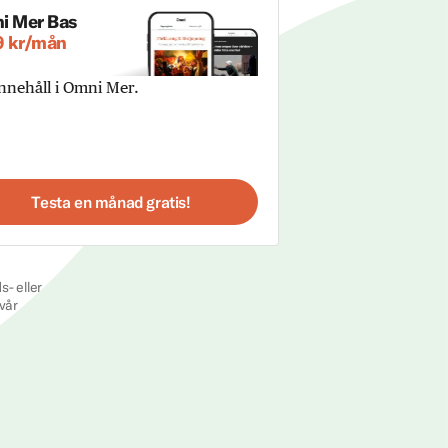
i Mer Bas
9 kr/mån
innehåll i Omni Mer.
Testa en månad gratis!
s- eller
vår