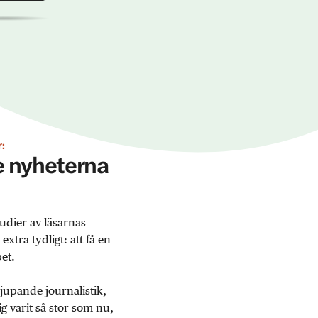
:
ge nyheterna
udier av läsarnas
tra tydligt: att få en
et.
jupande journalistik,
 varit så stor som nu,