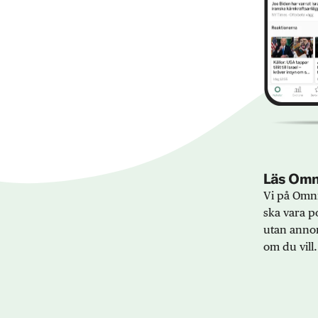
Läs Omni
Vi på Omni
ska vara po
utan annon
om du vill.