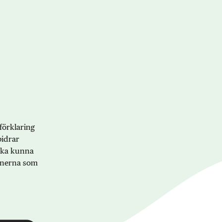
förklaring
bidrar
 ska kunna
onerna som