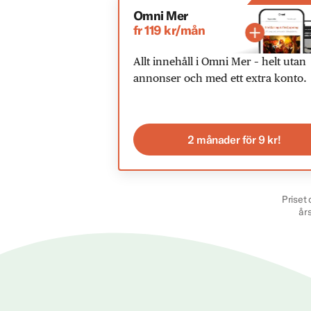
Omni Mer
fr 119 kr/mån
Allt innehåll i Omni Mer – helt utan
annonser och med ett extra konto.
2 månader för 9 kr!
Priset 
år