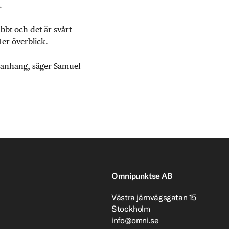
.
abbt och det är svårt
Mer överblick.
mmanhang, säger Samuel
Omnipunktse AB
Västra järnvägsgatan 15
Stockholm
info@omni.se