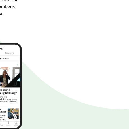
oomberg,
a.