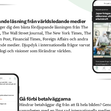
nde läsning från världsledande medier
er dig den bästa fördjupande läsningen från The
 The Wall Street Journal, The New York Times, The
 Post, Financial Times, Foreign Affairs och andra
nde medier. Djupdyk i internationella frågor varvat
ogi och visioner som förändrar världen.
Gå förbi betalväggarna
Hindrar betalväggar dig från att få hela bilden? Ge
samarbeten med en lång rad internationella medie