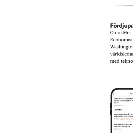
Fördjupa
Omni Mer g
Economist,
Washington
världsleda
med teknol