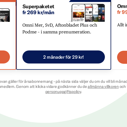
Omn
Superpaketet
fr 9
fr 269 kr/mån
Allt 
Omni Mer, SvD, Aftonbladet Plus och
Podme – i samma prenumeration.
2 månader för 29 kr!
ovan gäller för årsabonnemang - på nästa sida väljer du om du vill bli månad
smedlem. Genom att klicka vidare godkänner du de
allmänna villkoren
och 
personuppgiftspolicy
.