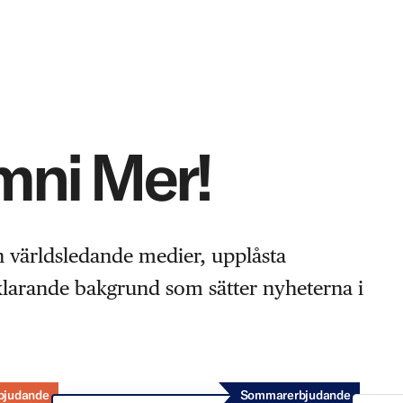
Omni Mer!
n världsledande medier, upplåsta
rklarande bakgrund som sätter nyheterna i
bjudande
Sommarerbjudande