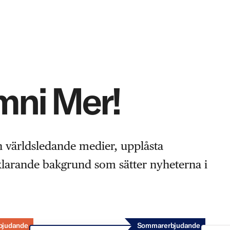
Omni Mer!
n världsledande medier, upplåsta
rklarande bakgrund som sätter nyheterna i
bjudande
Sommarerbjudande