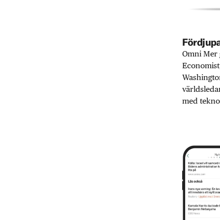
Fördjupa
Omni Mer g
Economist,
Washington
världsleda
med teknol