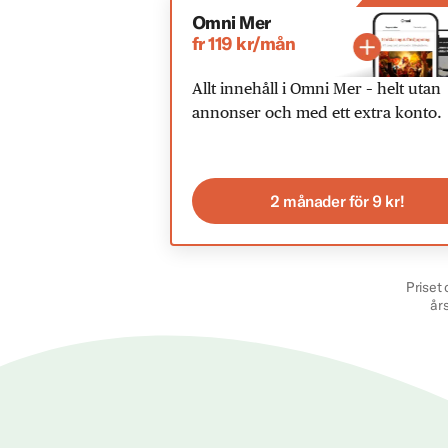
Omni Mer
fr 119 kr/mån
Allt innehåll i Omni Mer – helt utan
annonser och med ett extra konto.
2 månader för 9 kr!
Priset 
år