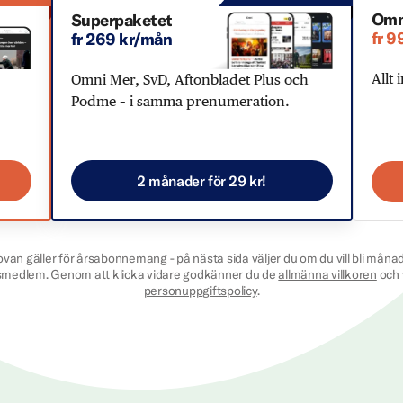
Omn
Superpaketet
fr 9
fr 269 kr/mån
Allt 
Omni Mer, SvD, Aftonbladet Plus och
Podme – i samma prenumeration.
2 månader för 29 kr!
ovan gäller för årsabonnemang - på nästa sida väljer du om du vill bli månad
smedlem. Genom att klicka vidare godkänner du de
allmänna villkoren
och 
personuppgiftspolicy
.