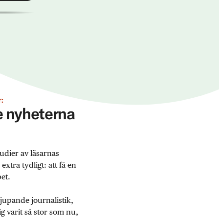
:
ge nyheterna
udier av läsarnas
tra tydligt: att få en
et.
jupande journalistik,
 varit så stor som nu,