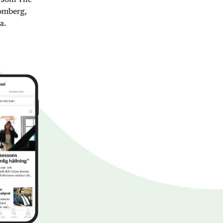
oomberg,
a.