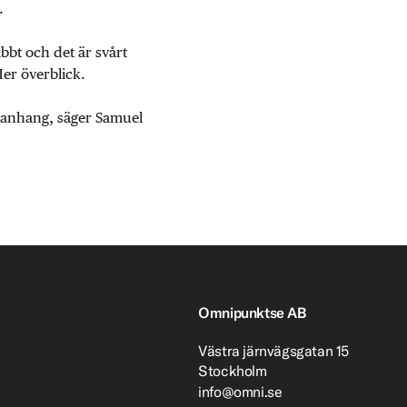
.
abbt och det är svårt
Mer överblick.
mmanhang, säger Samuel
Omnipunktse AB
Västra järnvägsgatan 15
Stockholm
info@omni.se