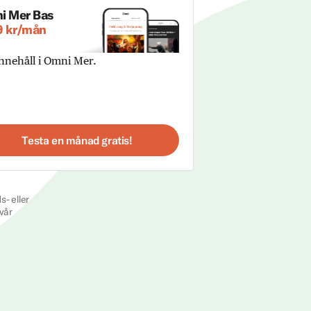
i Mer Bas
9 kr/mån
innehåll i Omni Mer.
Testa en månad gratis!
s- eller
vår