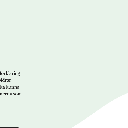
förklaring
bidrar
 ska kunna
onerna som