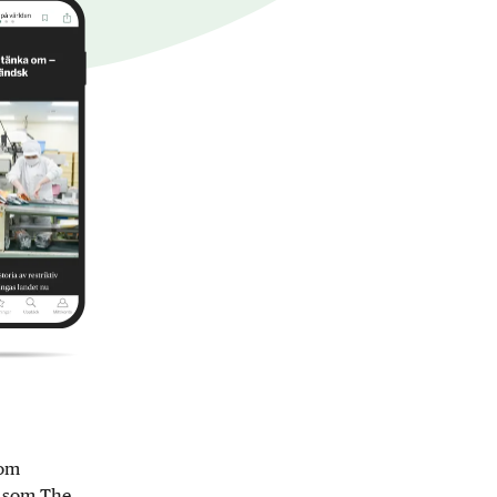
nom
r som The