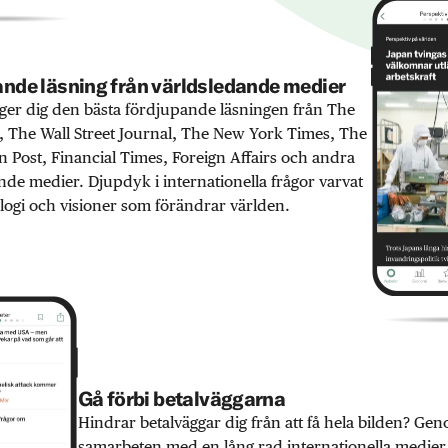
nde läsning från världsledande medier
er dig den bästa fördjupande läsningen från The
 The Wall Street Journal, The New York Times, The
 Post, Financial Times, Foreign Affairs och andra
nde medier. Djupdyk i internationella frågor varvat
ogi och visioner som förändrar världen.
Gå förbi betalväggarna
Hindrar betalväggar dig från att få hela bilden? Ge
samarbeten med en lång rad internationella medie