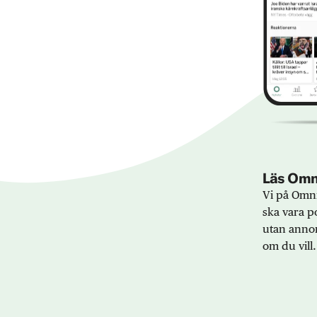
Läs Omni
Vi på Omni
ska vara po
utan annon
om du vill.