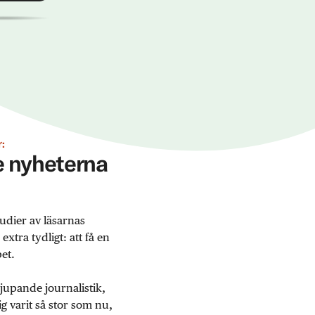
:
ge nyheterna
udier av läsarnas
tra tydligt: att få en
et.
jupande journalistik,
 varit så stor som nu,