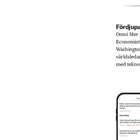
Fördjupa
Omni Mer g
Economist,
Washington
världsleda
med teknol