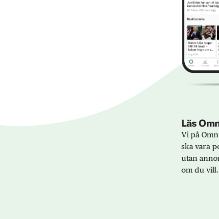
Läs Omni
Vi på Omni
ska vara po
utan annon
om du vill.