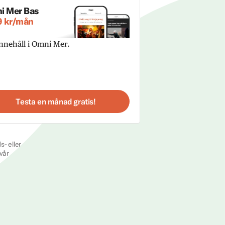
i Mer Bas
9 kr/mån
innehåll i Omni Mer.
Testa en månad gratis!
s- eller
vår