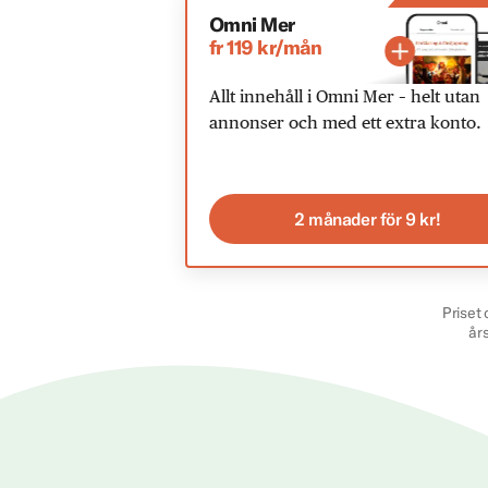
Omni Mer
fr 119 kr/mån
Allt innehåll i Omni Mer – helt utan
annonser och med ett extra konto.
2 månader för 9 kr!
Priset 
år