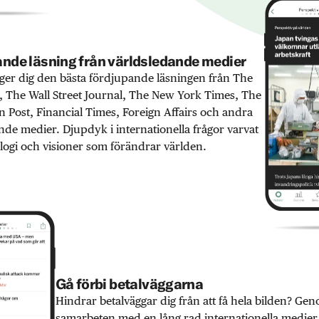
nde läsning från världsledande medier
er dig den bästa fördjupande läsningen från The
 The Wall Street Journal, The New York Times, The
 Post, Financial Times, Foreign Affairs och andra
nde medier. Djupdyk i internationella frågor varvat
ogi och visioner som förändrar världen.
Gå förbi betalväggarna
Hindrar betalväggar dig från att få hela bilden? Ge
samarbeten med en lång rad internationella medie