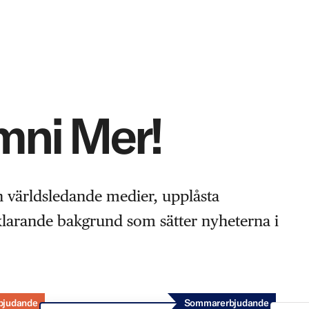
Omni Mer!
n världsledande medier, upplåsta
rklarande bakgrund som sätter nyheterna i
bjudande
Sommarerbjudande