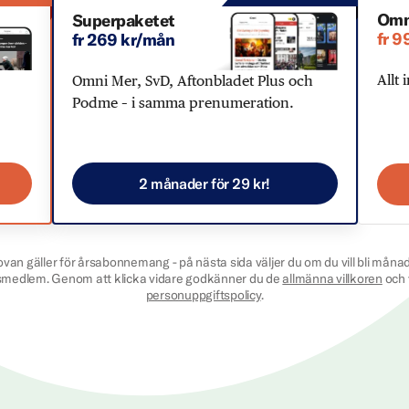
Omn
Superpaketet
fr 9
fr 269 kr/mån
Allt 
Omni Mer, SvD, Aftonbladet Plus och
Podme – i samma prenumeration.
2 månader för 29 kr!
ovan gäller för årsabonnemang - på nästa sida väljer du om du vill bli månad
smedlem. Genom att klicka vidare godkänner du de
allmänna villkoren
och 
personuppgiftspolicy
.