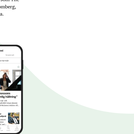
oomberg,
a.