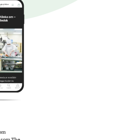
nom
r som The