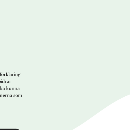
förklaring
bidrar
 ska kunna
onerna som