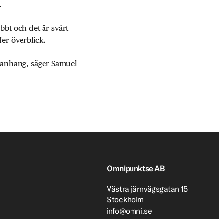
.
abbt och det är svårt
Mer överblick.
mmanhang, säger Samuel
Omnipunktse AB
Västra järnvägsgatan 15
Stockholm
info@omni.se