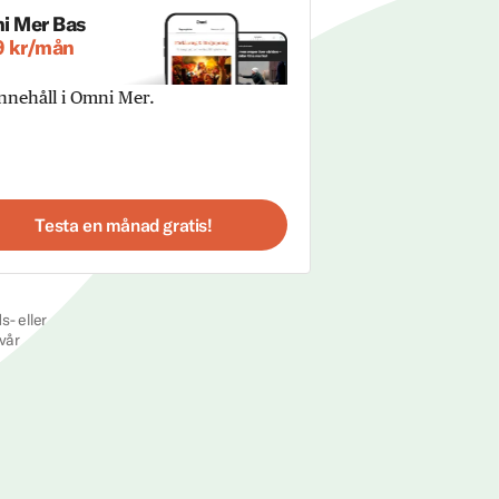
i Mer Bas
9 kr/mån
innehåll i Omni Mer.
Testa en månad gratis!
s- eller
vår