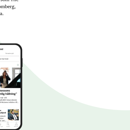
oomberg,
a.