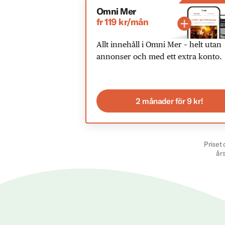
Omni Mer
fr 119 kr/mån
Allt innehåll i Omni Mer – helt utan
annonser och med ett extra konto.
2 månader för 9 kr!
Priset 
år