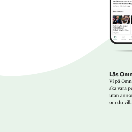
Läs Omni
Vi på Omni
ska vara po
utan annon
om du vill.