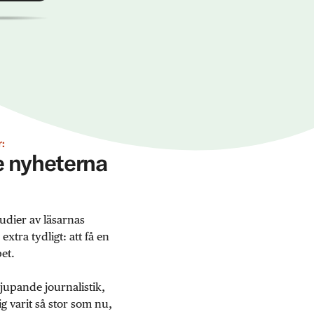
:
ge nyheterna
udier av läsarnas
tra tydligt: att få en
et.
jupande journalistik,
 varit så stor som nu,