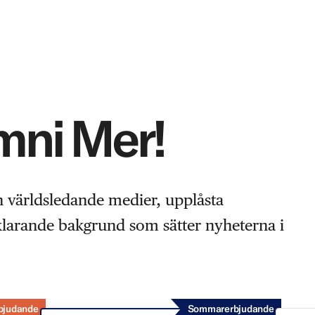
Omni Mer!
n världsledande medier, upplåsta
rklarande bakgrund som sätter nyheterna i
bjudande
Sommarerbjudande