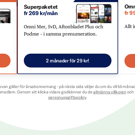
Omn
Superpaketet
fr 9
fr 269 kr/mån
Allt 
Omni Mer, SvD, Aftonbladet Plus och
Podme – i samma prenumeration.
2 månader för 29 kr!
ovan gäller för årsabonnemang - på nästa sida väljer du om du vill bli månad
smedlem. Genom att klicka vidare godkänner du de
allmänna villkoren
och 
personuppgiftspolicy
.