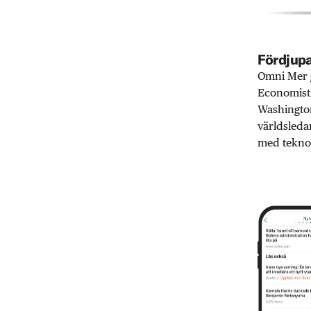
Fördjupa
Omni Mer g
Economist,
Washington
världsleda
med teknol