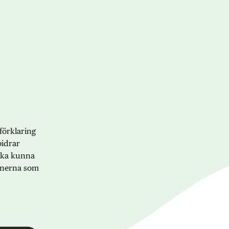
förklaring
bidrar
 ska kunna
onerna som