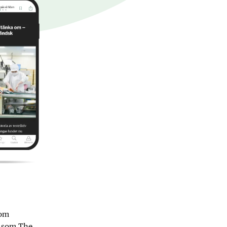
nom
r som The