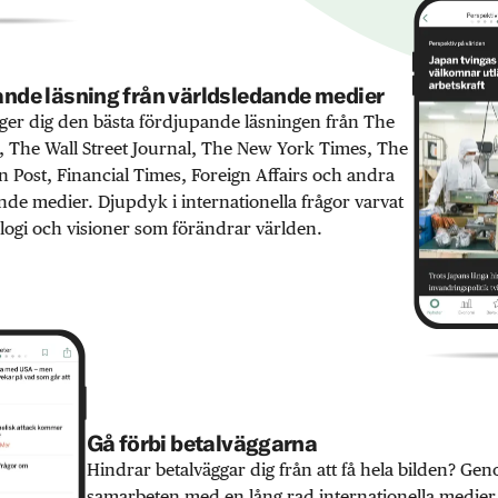
nde läsning från världsledande medier
er dig den bästa fördjupande läsningen från The
 The Wall Street Journal, The New York Times, The
 Post, Financial Times, Foreign Affairs och andra
nde medier. Djupdyk i internationella frågor varvat
ogi och visioner som förändrar världen.
Gå förbi betalväggarna
Hindrar betalväggar dig från att få hela bilden? Ge
samarbeten med en lång rad internationella medie