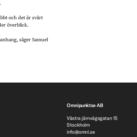
.
abbt och det är svårt
Mer överblick.
mmanhang, säger Samuel
Omnipunktse AB
Västra järnvägsgatan 15
Stockholm
info@omni.se