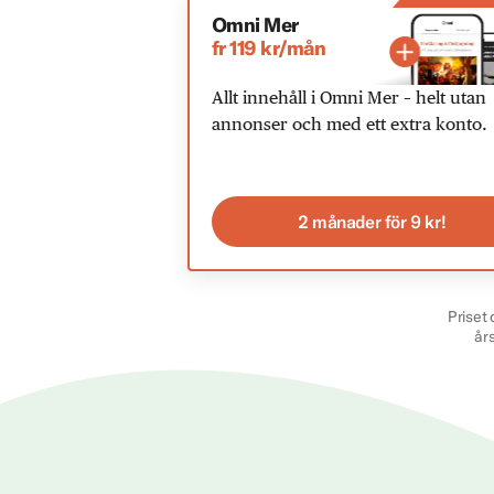
Omni Mer
fr 119 kr/mån
Allt innehåll i Omni Mer – helt utan
annonser och med ett extra konto.
2 månader för 9 kr!
Priset 
år