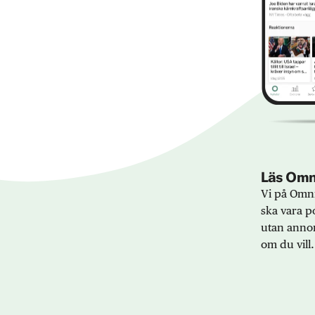
Läs Omni
Vi på Omni
ska vara po
utan annon
om du vill.