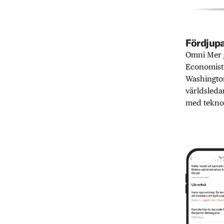
Fördjupa
Omni Mer g
Economist,
Washington
världsleda
med teknol