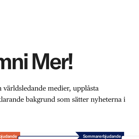
Omni Mer!
n världsledande medier, upplåsta
rklarande bakgrund som sätter nyheterna i
bjudande
Sommarerbjudande