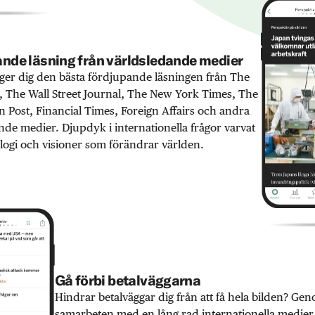
nde läsning från världsledande medier
er dig den bästa fördjupande läsningen från The
 The Wall Street Journal, The New York Times, The
 Post, Financial Times, Foreign Affairs och andra
nde medier. Djupdyk i internationella frågor varvat
ogi och visioner som förändrar världen.
Gå förbi betalväggarna
Hindrar betalväggar dig från att få hela bilden? Ge
samarbeten med en lång rad internationella medie