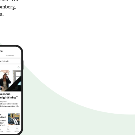
oomberg,
a.