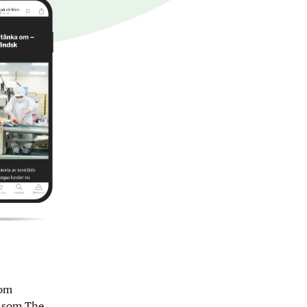
nom
r som The