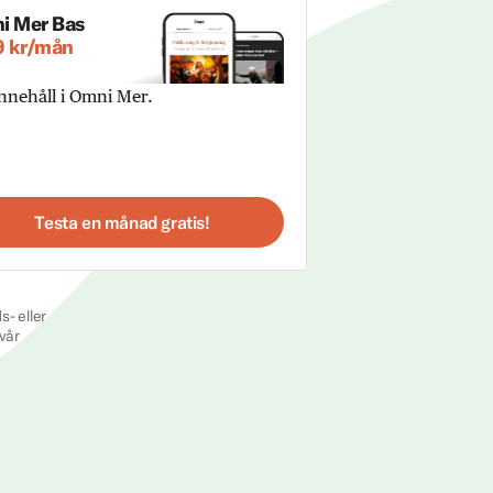
i Mer Bas
9 kr/mån
innehåll i Omni Mer.
Testa en månad gratis!
s- eller
vår