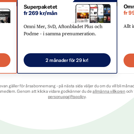
Omn
Superpaketet
fr 9
fr 269 kr/mån
Allt 
Omni Mer, SvD, Aftonbladet Plus och
Podme – i samma prenumeration.
2 månader för 29 kr!
ovan gäller för årsabonnemang - på nästa sida väljer du om du vill bli månad
smedlem. Genom att klicka vidare godkänner du de
allmänna villkoren
och 
personuppgiftspolicy
.