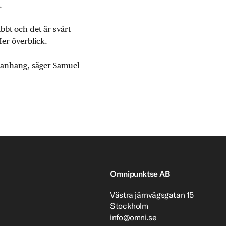
.
abbt och det är svårt
Mer överblick.
mmanhang, säger Samuel
Omnipunktse AB
Västra järnvägsgatan 15
Stockholm
info@omni.se