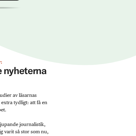
:
ge nyheterna
udier av läsarnas
tra tydligt: att få en
et.
jupande journalistik,
 varit så stor som nu,