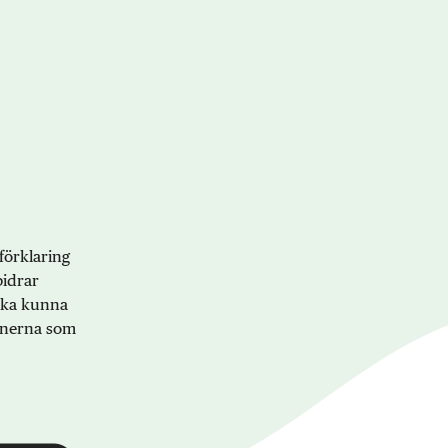
förklaring
bidrar
 ska kunna
onerna som