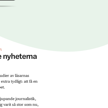
:
ge nyheterna
udier av läsarnas
tra tydligt: att få en
et.
jupande journalistik,
 varit så stor som nu,