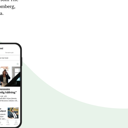
oomberg,
a.