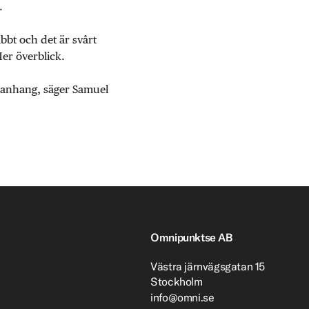
.
abbt och det är svårt
Mer överblick.
mmanhang, säger Samuel
Omnipunktse AB
Västra järnvägsgatan 15
Stockholm
info@omni.se