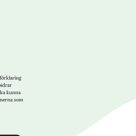
förklaring
bidrar
 ska kunna
onerna som