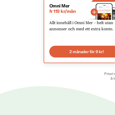
Omni Mer
fr 119 kr/mån
Allt innehåll i Omni Mer – helt utan
annonser och med ett extra konto.
2 månader för 9 kr!
Priset 
år