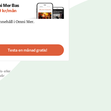
i Mer Bas
9 kr/mån
innehåll i Omni Mer.
Testa en månad gratis!
s- eller
vår