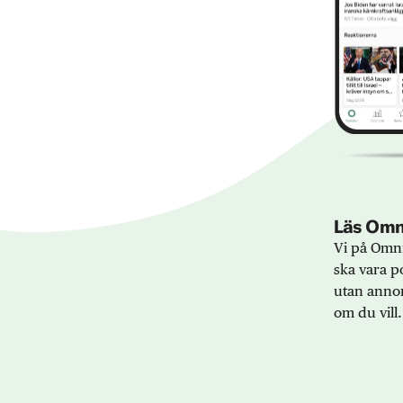
Läs Omni
Vi på Omni
ska vara po
utan annon
om du vill.