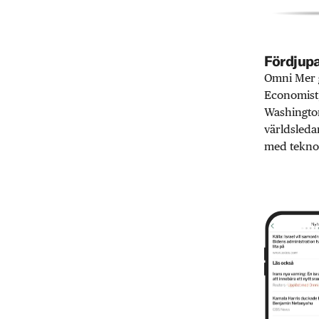
Fördjupa
Omni Mer g
Economist,
Washington
världsleda
med teknol