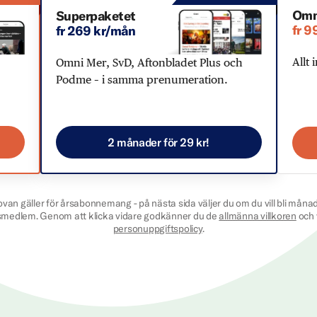
Omn
Superpaketet
fr 9
fr 269 kr/mån
Allt 
Omni Mer, SvD, Aftonbladet Plus och
Podme – i samma prenumeration.
2 månader för 29 kr!
ovan gäller för årsabonnemang - på nästa sida väljer du om du vill bli månad
smedlem. Genom att klicka vidare godkänner du de
allmänna villkoren
och 
personuppgiftspolicy
.