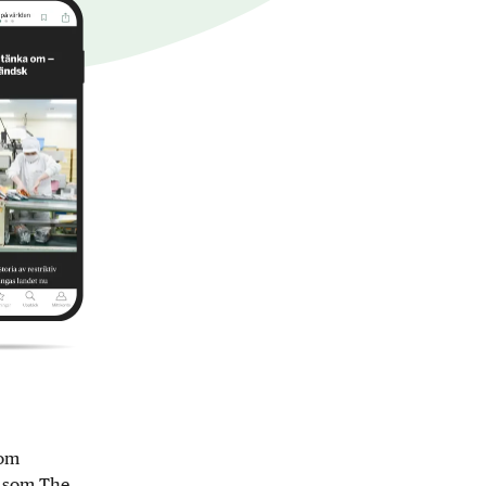
nom
r som The