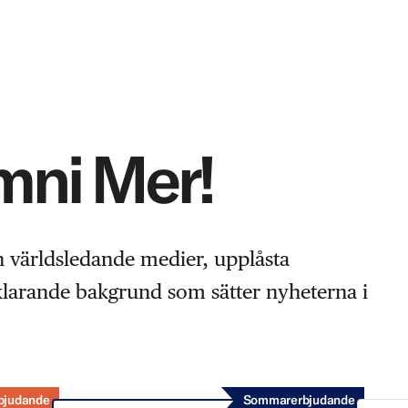
Omni Mer!
n världsledande medier, upplåsta
rklarande bakgrund som sätter nyheterna i
bjudande
Sommarerbjudande