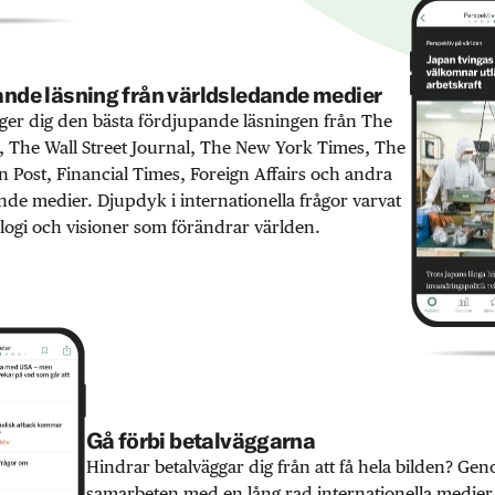
nde läsning från världsledande medier
er dig den bästa fördjupande läsningen från The
 The Wall Street Journal, The New York Times, The
 Post, Financial Times, Foreign Affairs och andra
nde medier. Djupdyk i internationella frågor varvat
ogi och visioner som förändrar världen.
Gå förbi betalväggarna
Hindrar betalväggar dig från att få hela bilden? Ge
samarbeten med en lång rad internationella medie