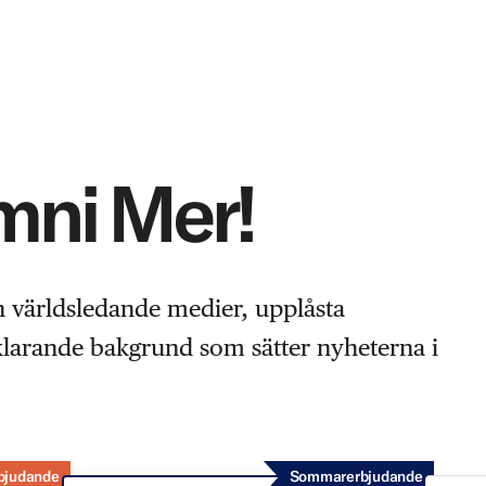
Omni Mer!
n världsledande medier, upplåsta
rklarande bakgrund som sätter nyheterna i
bjudande
Sommarerbjudande