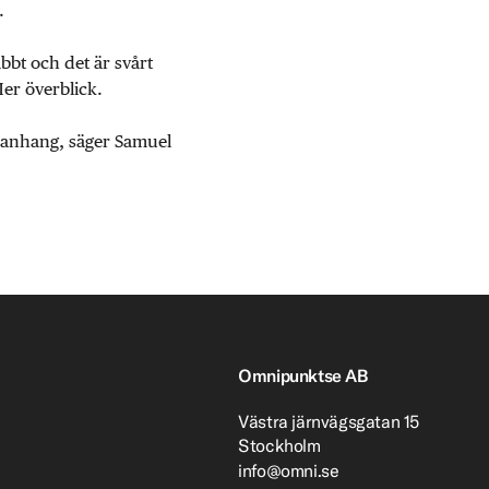
.
abbt och det är svårt
Mer överblick.
mmanhang, säger Samuel
Omnipunktse AB
Västra järnvägsgatan 15
Stockholm
info@omni.se