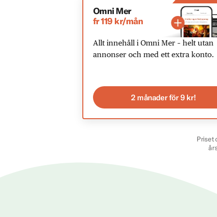
Omni Mer
fr 119 kr/mån
Allt innehåll i Omni Mer – helt utan
annonser och med ett extra konto.
2 månader för 9 kr!
Priset 
år