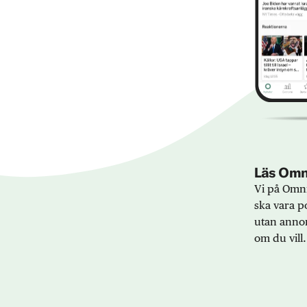
Läs Omni
Vi på Omni
ska vara po
utan annon
om du vill.