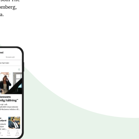
oomberg,
a.