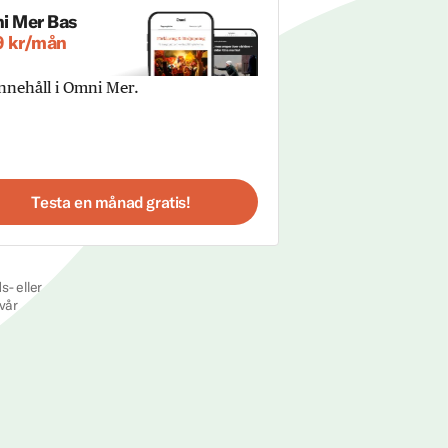
i Mer Bas
9 kr/mån
innehåll i Omni Mer.
Testa en månad gratis!
s- eller
vår