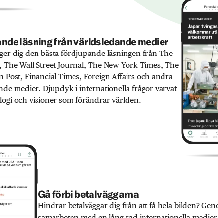
nde läsning från världsledande medier
er dig den bästa fördjupande läsningen från The
 The Wall Street Journal, The New York Times, The
 Post, Financial Times, Foreign Affairs och andra
nde medier. Djupdyk i internationella frågor varvat
ogi och visioner som förändrar världen.
Gå förbi betalväggarna
Hindrar betalväggar dig från att få hela bilden? Ge
samarbeten med en lång rad internationella medie