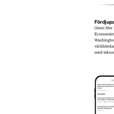
Fördjupa
Omni Mer g
Economist,
Washington
världsleda
med teknol