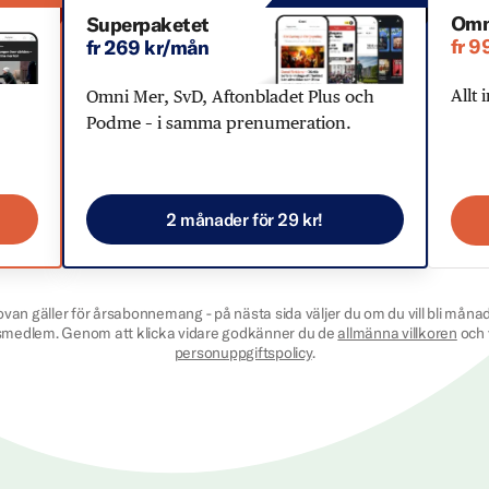
Omn
Superpaketet
fr 9
fr 269 kr/mån
Allt 
Omni Mer, SvD, Aftonbladet Plus och
Podme – i samma prenumeration.
2 månader för 29 kr!
ovan gäller för årsabonnemang - på nästa sida väljer du om du vill bli månad
smedlem. Genom att klicka vidare godkänner du de
allmänna villkoren
och 
personuppgiftspolicy
.