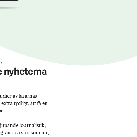
:
ge nyheterna
udier av läsarnas
tra tydligt: att få en
et.
jupande journalistik,
 varit så stor som nu,