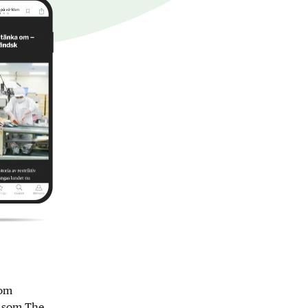
nom
r som The