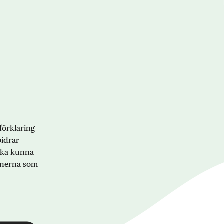
förklaring
bidrar
 ska kunna
onerna som