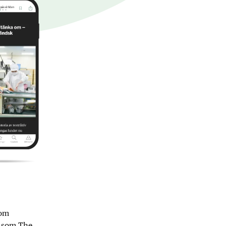
nom
r som The