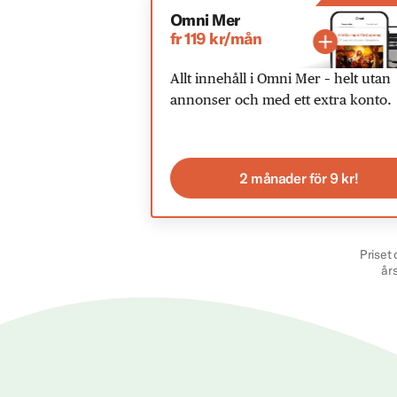
Omni Mer
fr 119 kr/mån
Allt innehåll i Omni Mer – helt utan
annonser och med ett extra konto.
2 månader för 9 kr!
Priset 
år