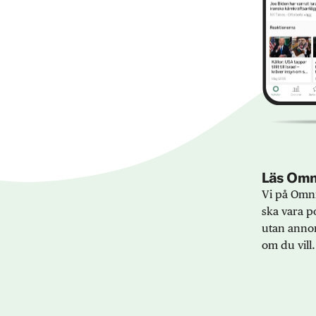
Läs Omni
Vi på Omni
ska vara po
utan annon
om du vill.