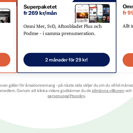
Omn
Superpaketet
fr 9
fr 269 kr/mån
Allt 
Omni Mer, SvD, Aftonbladet Plus och
Podme – i samma prenumeration.
2 månader för 29 kr!
ovan gäller för årsabonnemang - på nästa sida väljer du om du vill bli månad
smedlem. Genom att klicka vidare godkänner du de
allmänna villkoren
och 
personuppgiftspolicy
.