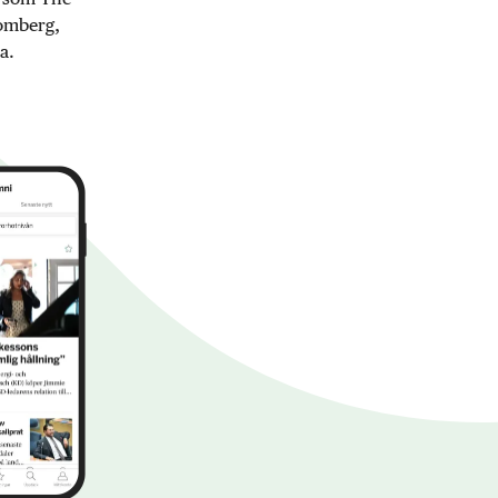
oomberg,
a.