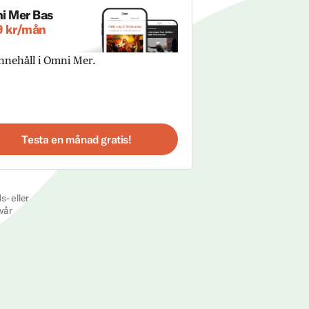
i Mer Bas
9 kr/mån
innehåll i Omni Mer.
Testa en månad gratis!
s- eller
vår