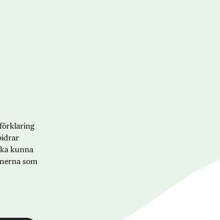
förklaring
bidrar
 ska kunna
onerna som