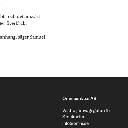
.
abbt och det är svårt
Mer överblick.
mmanhang, säger Samuel
Omnipunktse AB
Västra järnvägsgatan 15
Stockholm
info@omni.se