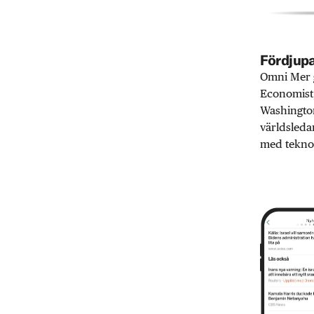
Fördjupa
Omni Mer g
Economist,
Washington
världsleda
med teknol