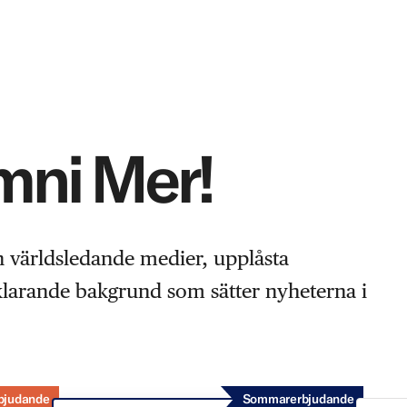
Omni Mer!
n världsledande medier, upplåsta
rklarande bakgrund som sätter nyheterna i
bjudande
Sommarerbjudande