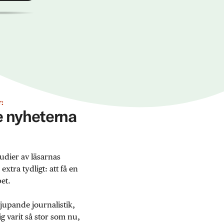
:
ge nyheterna
udier av läsarnas
tra tydligt: att få en
et.
jupande journalistik,
 varit så stor som nu,