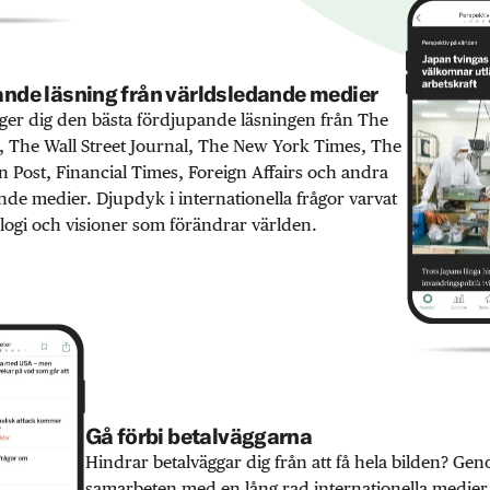
nde läsning från världsledande medier
er dig den bästa fördjupande läsningen från The
 The Wall Street Journal, The New York Times, The
 Post, Financial Times, Foreign Affairs och andra
nde medier. Djupdyk i internationella frågor varvat
ogi och visioner som förändrar världen.
Gå förbi betalväggarna
Hindrar betalväggar dig från att få hela bilden? Ge
samarbeten med en lång rad internationella medie