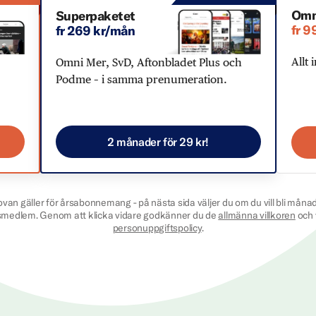
Omn
Superpaketet
fr 9
fr 269 kr/mån
Allt 
Omni Mer, SvD, Aftonbladet Plus och
Podme – i samma prenumeration.
2 månader för 29 kr!
ovan gäller för årsabonnemang - på nästa sida väljer du om du vill bli månad
smedlem. Genom att klicka vidare godkänner du de
allmänna villkoren
och 
personuppgiftspolicy
.