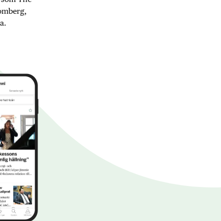
oomberg,
a.