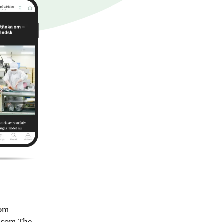
nom
r som The