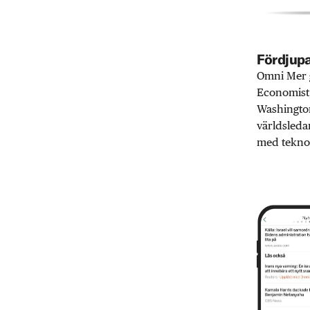
Fördjupa
Omni Mer g
Economist,
Washington
världsleda
med teknol