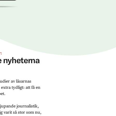
:
ge nyheterna
udier av läsarnas
tra tydligt: att få en
et.
jupande journalistik,
 varit så stor som nu,