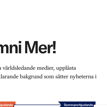
Omni Mer!
n världsledande medier, upplåsta
rklarande bakgrund som sätter nyheterna i
bjudande
Sommarerbjudande