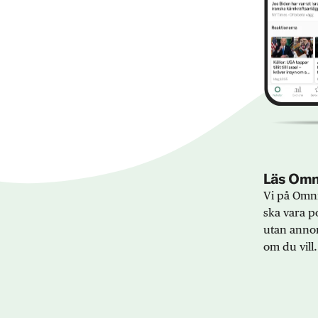
Läs Omni
Vi på Omni
ska vara po
utan annon
om du vill.