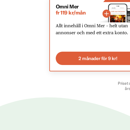
Omni Mer
fr 119 kr/mån
Allt innehåll i Omni Mer – helt utan
annonser och med ett extra konto.
2 månader för 9 kr!
Priset 
år