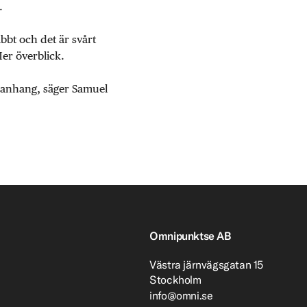
.
abbt och det är svårt
Mer överblick.
mmanhang, säger Samuel
Omnipunktse AB
Västra järnvägsgatan 15
Stockholm
info@omni.se