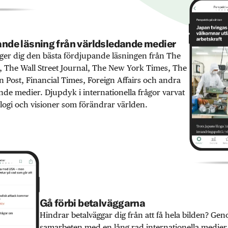
nde läsning från världsledande medier
er dig den bästa fördjupande läsningen från The
 The Wall Street Journal, The New York Times, The
 Post, Financial Times, Foreign Affairs och andra
nde medier. Djupdyk i internationella frågor varvat
ogi och visioner som förändrar världen.
Gå förbi betalväggarna
Hindrar betalväggar dig från att få hela bilden? Ge
samarbeten med en lång rad internationella medie