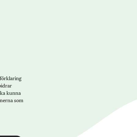
förklaring
bidrar
 ska kunna
onerna som