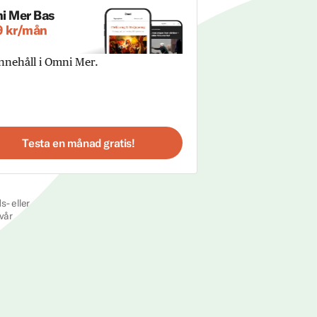
i Mer Bas
9 kr/mån
innehåll i Omni Mer.
Testa en månad gratis!
s- eller
vår