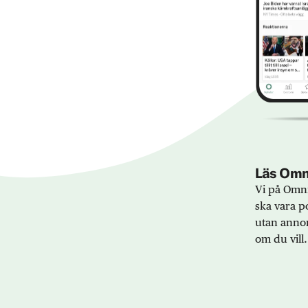
Läs Omni
Vi på Omni
ska vara po
utan annon
om du vill.