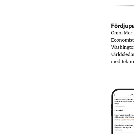
Fördjupa
Omni Mer g
Economist,
Washington
världsleda
med teknol