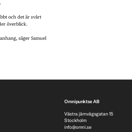
.
abbt och det är svårt
Mer överblick.
mmanhang, säger Samuel
Omnipunktse AB
Västra järnvägsgatan 15
Stockholm
info@omni.se