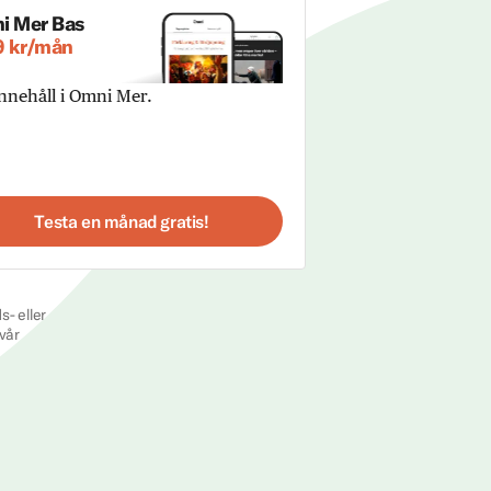
i Mer Bas
9 kr/mån
innehåll i Omni Mer.
Testa en månad gratis!
s- eller
vår