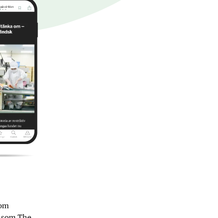
nom
r som The