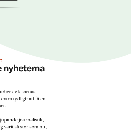
:
ge nyheterna
udier av läsarnas
tra tydligt: att få en
et.
jupande journalistik,
 varit så stor som nu,