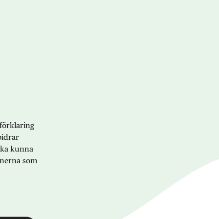
förklaring
bidrar
 ska kunna
onerna som