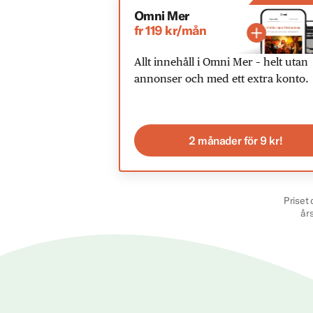
Omni Mer
fr 119 kr/mån
Allt innehåll i Omni Mer – helt utan
annonser och med ett extra konto.
2 månader för 9 kr!
Priset 
år