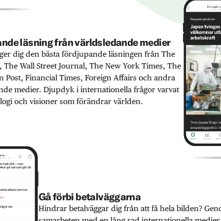
nde läsning från världsledande medier
er dig den bästa fördjupande läsningen från The
 The Wall Street Journal, The New York Times, The
 Post, Financial Times, Foreign Affairs och andra
nde medier. Djupdyk i internationella frågor varvat
ogi och visioner som förändrar världen.
Gå förbi betalväggarna
Hindrar betalväggar dig från att få hela bilden? Ge
samarbeten med en lång rad internationella medie