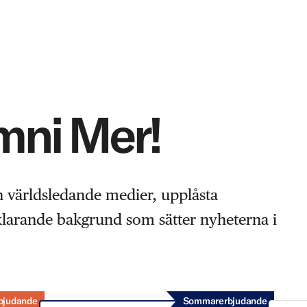
Omni Mer!
n världsledande medier, upplåsta
rklarande bakgrund som sätter nyheterna i
bjudande
Sommarerbjudande