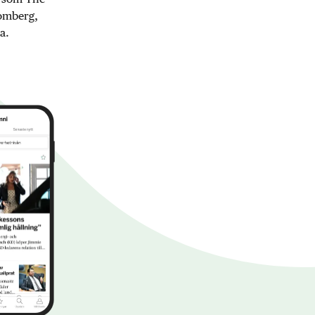
oomberg,
a.