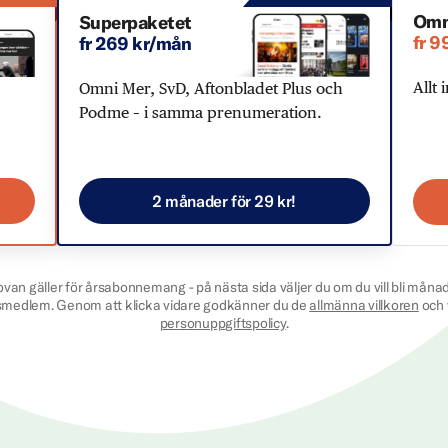
Omn
Superpaketet
fr 9
fr 269 kr/mån
Allt 
Omni Mer, SvD, Aftonbladet Plus och
Podme – i samma prenumeration.
2 månader för 29 kr!
ovan gäller för årsabonnemang - på nästa sida väljer du om du vill bli månad
smedlem. Genom att klicka vidare godkänner du de
allmänna villkoren
och 
personuppgiftspolicy
.