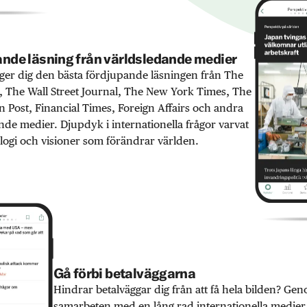
nde läsning från världsledande medier
er dig den bästa fördjupande läsningen från The
 The Wall Street Journal, The New York Times, The
 Post, Financial Times, Foreign Affairs och andra
nde medier. Djupdyk i internationella frågor varvat
ogi och visioner som förändrar världen.
Gå förbi betalväggarna
Hindrar betalväggar dig från att få hela bilden? Ge
samarbeten med en lång rad internationella medie