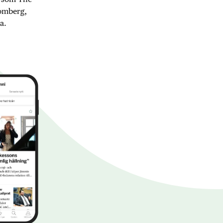
oomberg,
a.