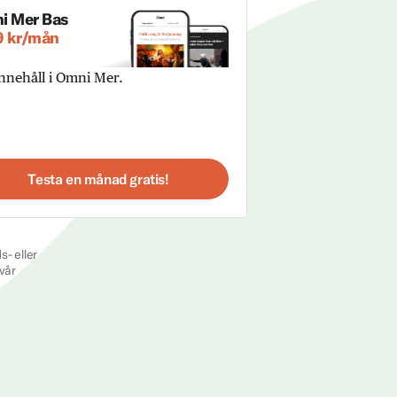
i Mer Bas
9 kr/mån
innehåll i Omni Mer.
Testa en månad gratis!
s- eller
vår