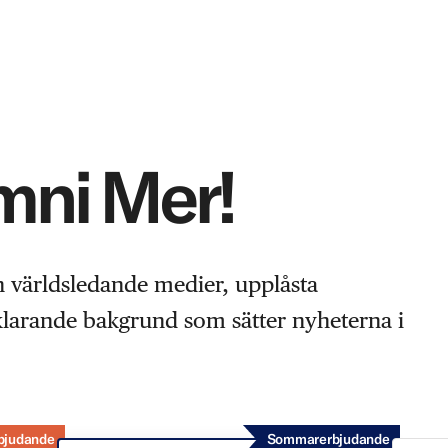
Omni Mer!
n världsledande medier, upplåsta
rklarande bakgrund som sätter nyheterna i
bjudande
Sommarerbjudande