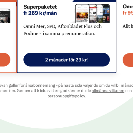
Omn
Superpaketet
fr 9
fr 269 kr/mån
Allt 
Omni Mer, SvD, Aftonbladet Plus och
Podme – i samma prenumeration.
2 månader för 29 kr!
ovan gäller för årsabonnemang - på nästa sida väljer du om du vill bli månad
smedlem. Genom att klicka vidare godkänner du de
allmänna villkoren
och 
personuppgiftspolicy
.