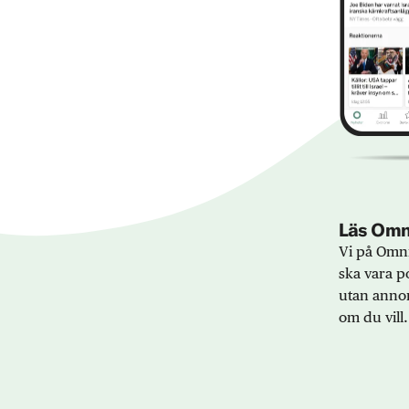
Läs Omni
Vi på Omni
ska vara po
utan annon
om du vill.