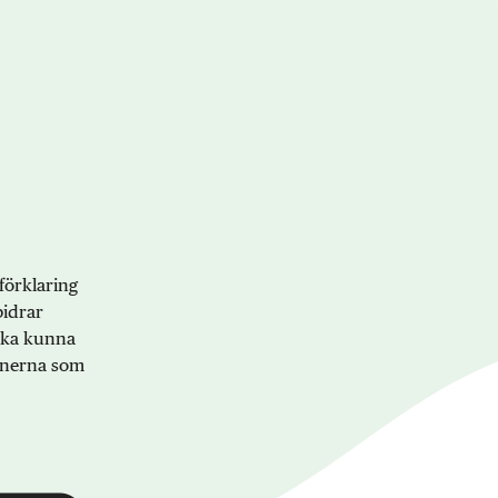
förklaring
bidrar
 ska kunna
onerna som