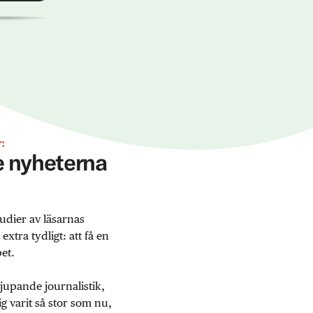
:
ge nyheterna
udier av läsarnas
tra tydligt: att få en
et.
jupande journalistik,
 varit så stor som nu,