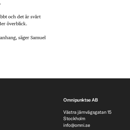
.
abbt och det är svårt
Mer överblick.
mmanhang, säger Samuel
Omnipunktse AB
Västra järnvägsgatan 15
Stockholm
info@omni.se