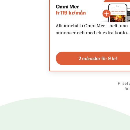
Omni Mer
fr 119 kr/mån
Allt innehåll i Omni Mer – helt utan
annonser och med ett extra konto.
2 månader för 9 kr!
Priset 
år