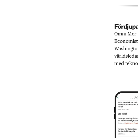
Fördjupa
Omni Mer g
Economist,
Washington
världsleda
med teknol