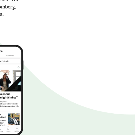
oomberg,
a.