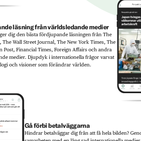
nde läsning från världsledande medier
er dig den bästa fördjupande läsningen från The
 The Wall Street Journal, The New York Times, The
 Post, Financial Times, Foreign Affairs och andra
nde medier. Djupdyk i internationella frågor varvat
ogi och visioner som förändrar världen.
Gå förbi betalväggarna
Hindrar betalväggar dig från att få hela bilden? Ge
samarbeten med en lång rad internationella medie