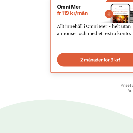
Omni Mer
fr 119 kr/mån
Allt innehåll i Omni Mer – helt utan
annonser och med ett extra konto.
2 månader för 9 kr!
Priset 
år