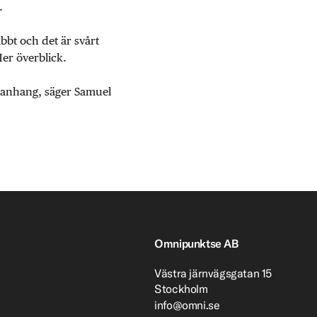
.
abbt och det är svårt
Mer överblick.
mmanhang, säger Samuel
Omnipunktse AB
Västra järnvägsgatan 15
Stockholm
info@omni.se