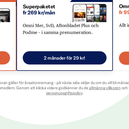
Omn
Superpaketet
fr 9
fr 269 kr/mån
Allt 
Omni Mer, SvD, Aftonbladet Plus och
Podme – i samma prenumeration.
2 månader för 29 kr!
ovan gäller för årsabonnemang - på nästa sida väljer du om du vill bli månad
smedlem. Genom att klicka vidare godkänner du de
allmänna villkoren
och 
personuppgiftspolicy
.