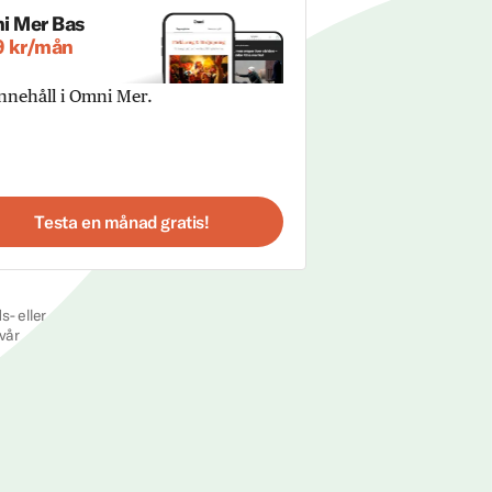
i Mer Bas
9 kr/mån
innehåll i Omni Mer.
Testa en månad gratis!
s- eller
vår