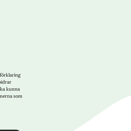
förklaring
bidrar
 ska kunna
onerna som