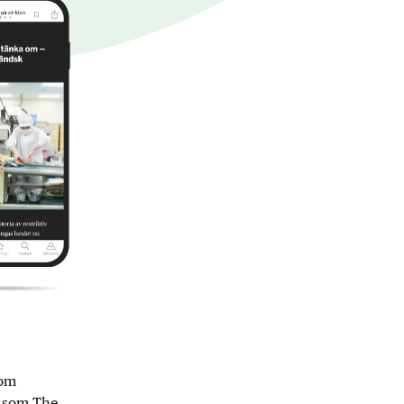
nom
r som The