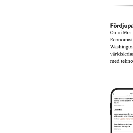
Fördjupa
Omni Mer g
Economist,
Washington
världsleda
med teknol