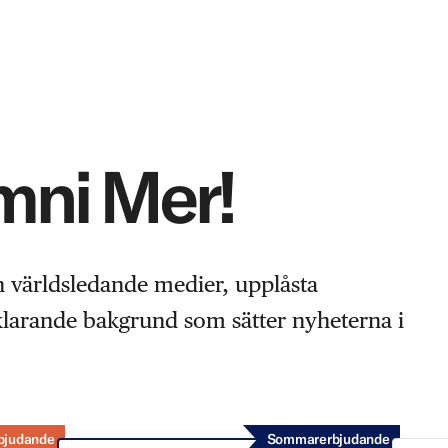
Omni Mer!
n världsledande medier, upplåsta
rklarande bakgrund som sätter nyheterna i
bjudande
Sommarerbjudande