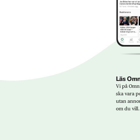
Läs Omni
Vi på Omni
ska vara po
utan annon
om du vill.