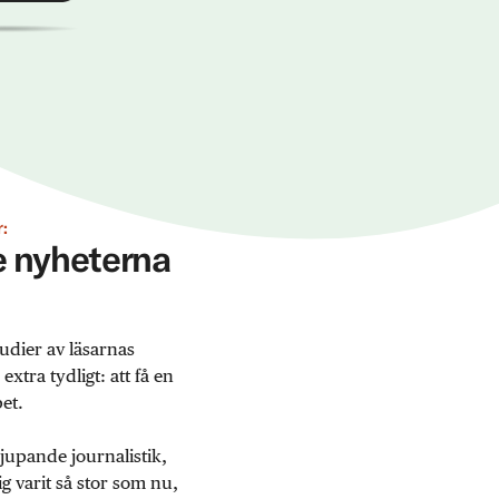
:
ge nyheterna
udier av läsarnas
tra tydligt: att få en
et.
jupande journalistik,
 varit så stor som nu,