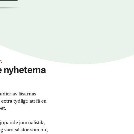
:
ge nyheterna
udier av läsarnas
tra tydligt: att få en
et.
jupande journalistik,
 varit så stor som nu,