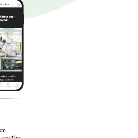
nom
r som The