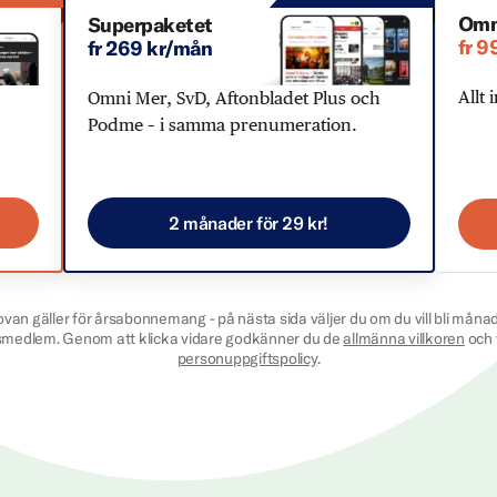
Omn
Superpaketet
fr 9
fr 269 kr/mån
Allt 
Omni Mer, SvD, Aftonbladet Plus och
Podme – i samma prenumeration.
2 månader för 29 kr!
ovan gäller för årsabonnemang - på nästa sida väljer du om du vill bli månad
smedlem. Genom att klicka vidare godkänner du de
allmänna villkoren
och 
personuppgiftspolicy
.