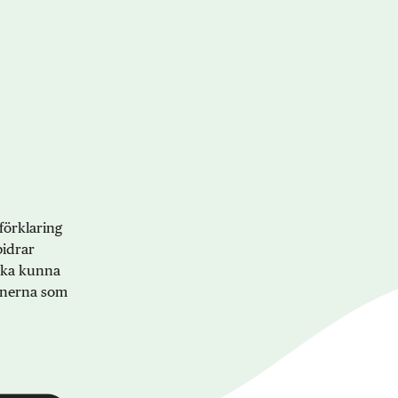
förklaring
bidrar
 ska kunna
onerna som