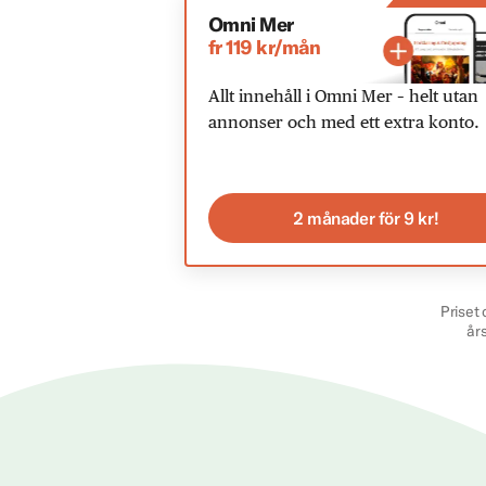
Omni Mer
fr 119 kr/mån
Allt innehåll i Omni Mer – helt utan
annonser och med ett extra konto.
2 månader för 9 kr!
Priset 
år