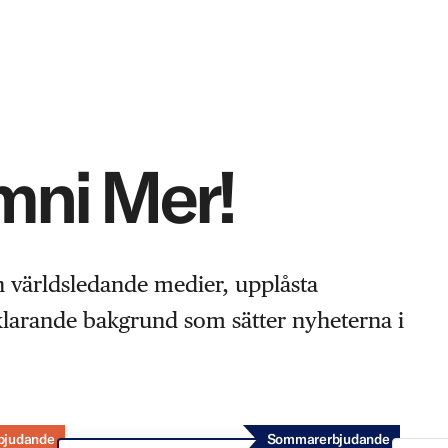
Omni Mer!
n världsledande medier, upplåsta
rklarande bakgrund som sätter nyheterna i
bjudande
Sommarerbjudande