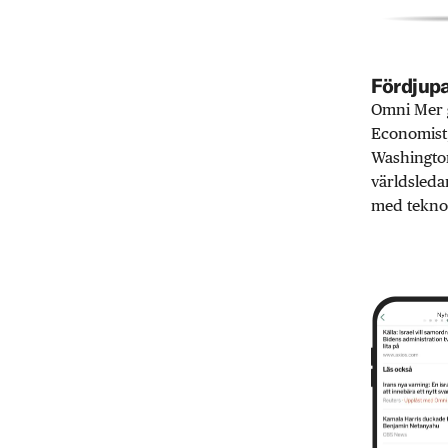
Fördjupa
Omni Mer g
Economist,
Washington
världsleda
med teknol