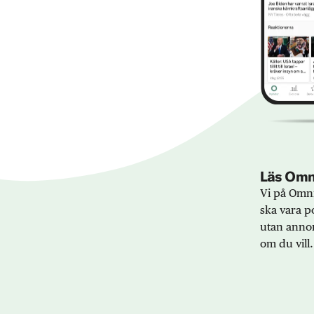
Läs Omni
Vi på Omni
ska vara po
utan annon
om du vill.