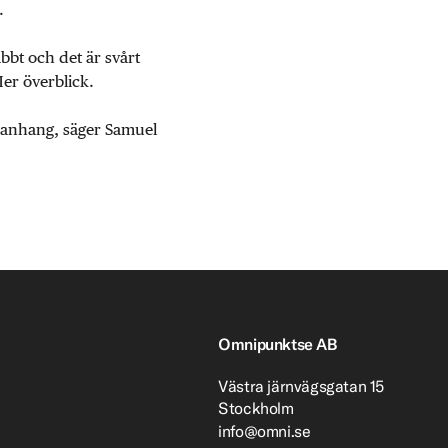
.
abbt och det är svårt
Mer överblick.
mmanhang, säger Samuel
Omnipunktse AB
Västra järnvägsgatan 15
Stockholm
info@omni.se