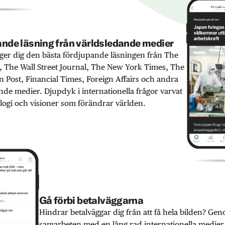
nde läsning från världsledande medier
er dig den bästa fördjupande läsningen från The
 The Wall Street Journal, The New York Times, The
 Post, Financial Times, Foreign Affairs och andra
nde medier. Djupdyk i internationella frågor varvat
ogi och visioner som förändrar världen.
Gå förbi betalväggarna
Hindrar betalväggar dig från att få hela bilden? Ge
samarbeten med en lång rad internationella medie