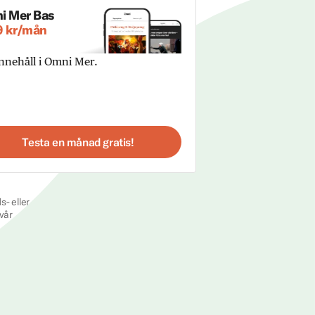
i Mer Bas
9 kr/mån
innehåll i Omni Mer.
Testa en månad gratis!
s- eller
vår