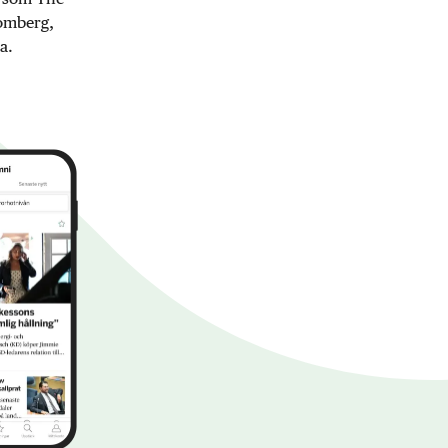
oomberg,
a.