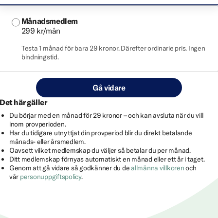
Månadsmedlem
299 kr/mån
Testa 1 månad för bara 29 kronor. Därefter ordinarie pris. Ingen
bindningstid.
Gå vidare
Det här gäller
Du börjar med en månad för 29 kronor – och kan avsluta när du vill
inom provperioden.
Har du tidigare utnyttjat din provperiod blir du direkt betalande
månads- eller årsmedlem.
Oavsett vilket medlemskap du väljer så betalar du per månad.
Ditt medlemskap förnyas automatiskt en månad eller ett år i taget.
Genom att gå vidare så godkänner du de
allmänna villkoren
och
vår
personuppgiftspolicy
.