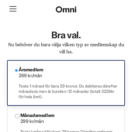
Bra val.
Nu behöver du bara välja vilken typ av medlemskap du
vill ha.
Årsmedlem
269 kr/mån
Testa 1 månad för bara 29 kronor. Du debiteras därefter
månadsvis men är bunden i 12 månader (totalt 3228kr
för hela året).
Månadsmedlem
299 kr/mån
Testa 1 månad för bara 29 kronor. Därefter ordinarie