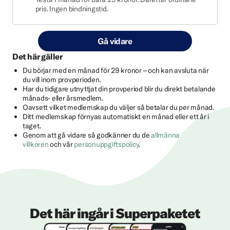
pris. Ingen bindningstid.
Gå vidare
Det här gäller
Du börjar med en månad för 29 kronor – och kan avsluta när
du vill inom provperioden.
Har du tidigare utnyttjat din provperiod blir du direkt betalande
månads- eller årsmedlem.
Oavsett vilket medlemskap du väljer så betalar du per månad.
Ditt medlemskap förnyas automatiskt en månad eller ett år i
taget.
Genom att gå vidare så godkänner du de
allmänna
villkoren
och vår
personuppgiftspolicy
.
Det här ingår i Superpaketet