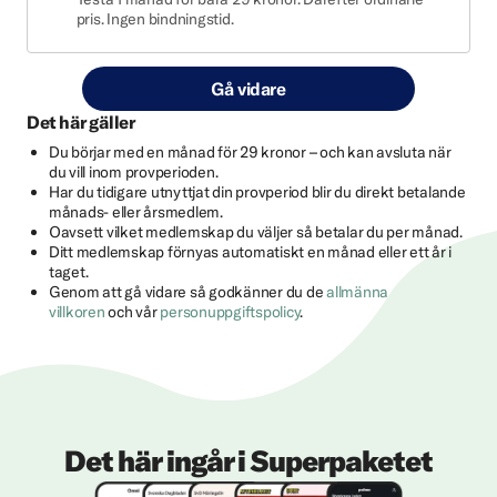
pris. Ingen bindningstid.
Gå vidare
Det här gäller
Du börjar med en månad för 29 kronor – och kan avsluta när
du vill inom provperioden.
Har du tidigare utnyttjat din provperiod blir du direkt betalande
månads- eller årsmedlem.
Oavsett vilket medlemskap du väljer så betalar du per månad.
Ditt medlemskap förnyas automatiskt en månad eller ett år i
taget.
Genom att gå vidare så godkänner du de
allmänna
villkoren
och vår
personuppgiftspolicy
.
Det här ingår i Superpaketet