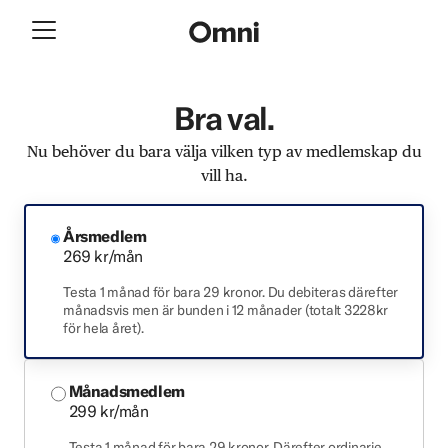
Bra val.
Nu behöver du bara välja vilken typ av medlemskap du
vill ha.
Årsmedlem
269 kr/mån
Testa 1 månad för bara 29 kronor. Du debiteras därefter
månadsvis men är bunden i 12 månader (totalt 3228kr
för hela året).
Månadsmedlem
299 kr/mån
Testa 1 månad för bara 29 kronor. Därefter ordinarie