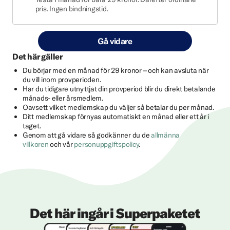
pris. Ingen bindningstid.
Gå vidare
Det här gäller
Du börjar med en månad för 29 kronor – och kan avsluta när
du vill inom provperioden.
Har du tidigare utnyttjat din provperiod blir du direkt betalande
månads- eller årsmedlem.
Oavsett vilket medlemskap du väljer så betalar du per månad.
Ditt medlemskap förnyas automatiskt en månad eller ett år i
taget.
Genom att gå vidare så godkänner du de
allmänna
villkoren
och vår
personuppgiftspolicy
.
Det här ingår i Superpaketet