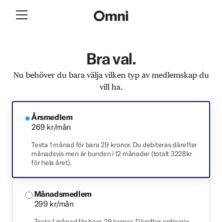
Bra val.
Nu behöver du bara välja vilken typ av medlemskap du
vill ha.
Årsmedlem
269 kr/mån
Testa 1 månad för bara 29 kronor. Du debiteras därefter
månadsvis men är bunden i 12 månader (totalt 3228kr
för hela året).
Månadsmedlem
299 kr/mån
Testa 1 månad för bara 29 kronor. Därefter ordinarie