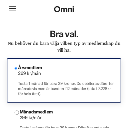
Bra val.
Nu behöver du bara välja vilken typ av medlemskap du
vill ha.
Årsmedlem
269 kr/mån
Testa 1 månad för bara 29 kronor. Du debiteras därefter
månadsvis men är bunden i 12 månader (totalt 3228kr
för hela året).
Månadsmedlem
299 kr/mån
Testa 1 månad för bara 29 kronor. Därefter ordinarie