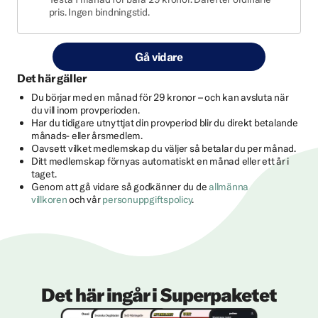
pris. Ingen bindningstid.
Gå vidare
Det här gäller
Du börjar med en månad för 29 kronor – och kan avsluta när
du vill inom provperioden.
Har du tidigare utnyttjat din provperiod blir du direkt betalande
månads- eller årsmedlem.
Oavsett vilket medlemskap du väljer så betalar du per månad.
Ditt medlemskap förnyas automatiskt en månad eller ett år i
taget.
Genom att gå vidare så godkänner du de
allmänna
villkoren
och vår
personuppgiftspolicy
.
Det här ingår i Superpaketet