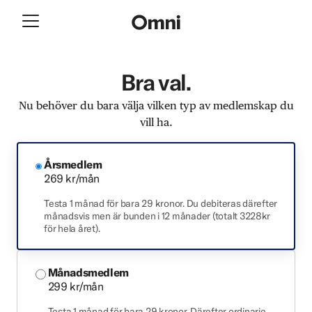
Bra val.
Nu behöver du bara välja vilken typ av medlemskap du
vill ha.
Årsmedlem
269 kr/mån
Testa 1 månad för bara 29 kronor. Du debiteras därefter
månadsvis men är bunden i 12 månader (totalt 3228kr
för hela året).
Månadsmedlem
299 kr/mån
Testa 1 månad för bara 29 kronor. Därefter ordinarie