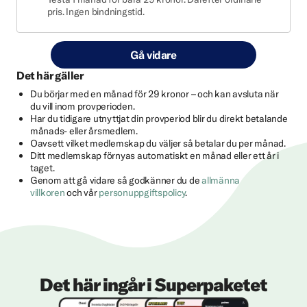
pris. Ingen bindningstid.
Gå vidare
Det här gäller
Du börjar med en månad för 29 kronor – och kan avsluta när
du vill inom provperioden.
Har du tidigare utnyttjat din provperiod blir du direkt betalande
månads- eller årsmedlem.
Oavsett vilket medlemskap du väljer så betalar du per månad.
Ditt medlemskap förnyas automatiskt en månad eller ett år i
taget.
Genom att gå vidare så godkänner du de
allmänna
villkoren
och vår
personuppgiftspolicy
.
Det här ingår i Superpaketet