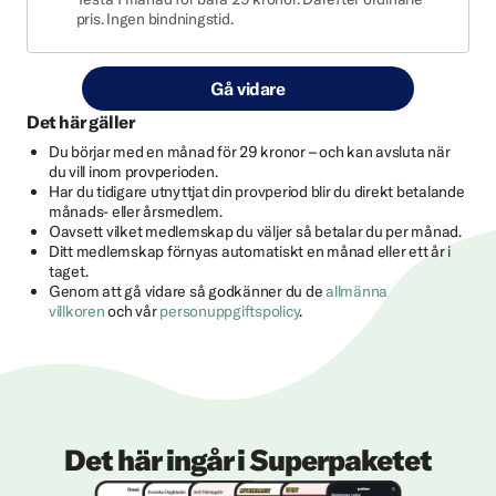
pris. Ingen bindningstid.
Gå vidare
Det här gäller
Du börjar med en månad för 29 kronor – och kan avsluta när
du vill inom provperioden.
Har du tidigare utnyttjat din provperiod blir du direkt betalande
månads- eller årsmedlem.
Oavsett vilket medlemskap du väljer så betalar du per månad.
Ditt medlemskap förnyas automatiskt en månad eller ett år i
taget.
Genom att gå vidare så godkänner du de
allmänna
villkoren
och vår
personuppgiftspolicy
.
Det här ingår i Superpaketet