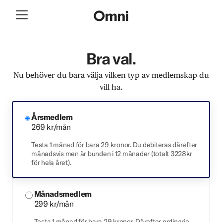
Bra val.
Nu behöver du bara välja vilken typ av medlemskap du
vill ha.
Årsmedlem
269 kr/mån
Testa 1 månad för bara 29 kronor. Du debiteras därefter
månadsvis men är bunden i 12 månader (totalt 3228kr
för hela året).
Månadsmedlem
299 kr/mån
Testa 1 månad för bara 29 kronor. Därefter ordinarie