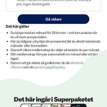
pris. Ingen bindningstid.
Gå vidare
Det här gäller
Du börjar med en månad för 29 kronor – och kan avsluta när
du vill inom provperioden.
Har du tidigare utnyttjat din provperiod blir du direkt betalande
månads- eller årsmedlem.
Oavsett vilket medlemskap du väljer så betalar du per månad.
Ditt medlemskap förnyas automatiskt en månad eller ett år i
taget.
Genom att gå vidare så godkänner du de
allmänna
villkoren
och vår
personuppgiftspolicy
.
Det här ingår i Superpaketet