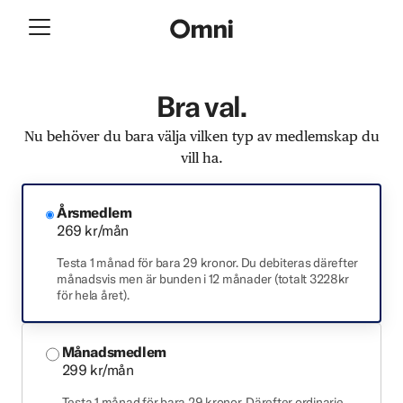
Bra val.
Nu behöver du bara välja vilken typ av medlemskap du
vill ha.
Årsmedlem
269 kr/mån
Testa 1 månad för bara 29 kronor. Du debiteras därefter
månadsvis men är bunden i 12 månader (totalt 3228kr
för hela året).
Månadsmedlem
299 kr/mån
Testa 1 månad för bara 29 kronor. Därefter ordinarie