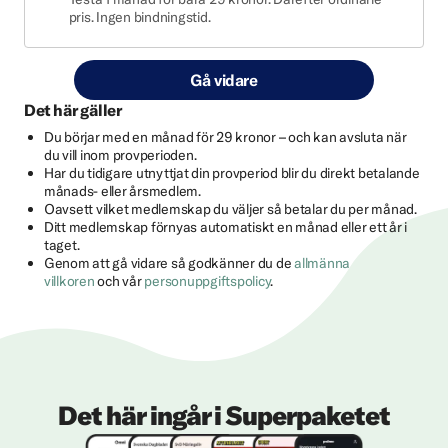
pris. Ingen bindningstid.
Gå vidare
Det här gäller
Du börjar med en månad för 29 kronor – och kan avsluta när
du vill inom provperioden.
Har du tidigare utnyttjat din provperiod blir du direkt betalande
månads- eller årsmedlem.
Oavsett vilket medlemskap du väljer så betalar du per månad.
Ditt medlemskap förnyas automatiskt en månad eller ett år i
taget.
Genom att gå vidare så godkänner du de
allmänna
villkoren
och vår
personuppgiftspolicy
.
Det här ingår i Superpaketet