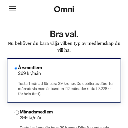
Bra val.
Nu behöver du bara välja vilken typ av medlemskap du
vill ha.
Årsmedlem
269 kr/mån
Testa 1 månad för bara 29 kronor. Du debiteras därefter
månadsvis men är bunden i 12 månader (totalt 3228kr
för hela året).
Månadsmedlem
299 kr/mån
Testa 1 månad för bara 29 kronor. Därefter ordinarie