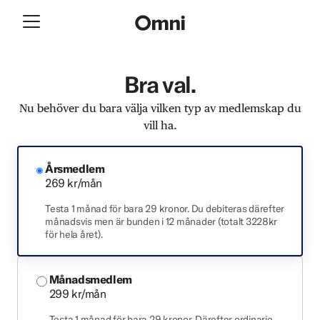
Bra val.
Nu behöver du bara välja vilken typ av medlemskap du
vill ha.
Årsmedlem
269 kr/mån
Testa 1 månad för bara 29 kronor. Du debiteras därefter
månadsvis men är bunden i 12 månader (totalt 3228kr
för hela året).
Månadsmedlem
299 kr/mån
Testa 1 månad för bara 29 kronor. Därefter ordinarie