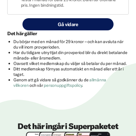
pris. Ingen bindningstid.
Gå vidare
Det här gäller
Du börjar med en månad för 29 kronor – och kan avsluta när
du vill inom provperioden.
Har du tidigare utnyttjat din provperiod blir du direkt betalande
månads- eller årsmedlem.
Oavsett vilket medlemskap du väljer så betalar du per månad.
Ditt medlemskap förnyas automatiskt en månad eller ett år i
taget.
Genom att gå vidare så godkänner du de
allmänna
villkoren
och vår
personuppgiftspolicy
.
Det här ingår i Superpaketet