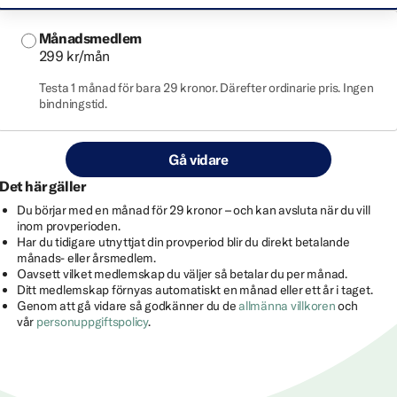
Månadsmedlem
299 kr/mån
Testa 1 månad för bara 29 kronor. Därefter ordinarie pris. Ingen
bindningstid.
Gå vidare
Det här gäller
Du börjar med en månad för 29 kronor – och kan avsluta när du vill
inom provperioden.
Har du tidigare utnyttjat din provperiod blir du direkt betalande
månads- eller årsmedlem.
Oavsett vilket medlemskap du väljer så betalar du per månad.
Ditt medlemskap förnyas automatiskt en månad eller ett år i taget.
Genom att gå vidare så godkänner du de
allmänna villkoren
och
vår
personuppgiftspolicy
.