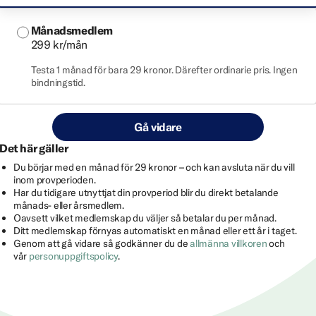
Månadsmedlem
299 kr/mån
Testa 1 månad för bara 29 kronor. Därefter ordinarie pris. Ingen
bindningstid.
Gå vidare
Det här gäller
Du börjar med en månad för 29 kronor – och kan avsluta när du vill
inom provperioden.
Har du tidigare utnyttjat din provperiod blir du direkt betalande
månads- eller årsmedlem.
Oavsett vilket medlemskap du väljer så betalar du per månad.
Ditt medlemskap förnyas automatiskt en månad eller ett år i taget.
Genom att gå vidare så godkänner du de
allmänna villkoren
och
vår
personuppgiftspolicy
.