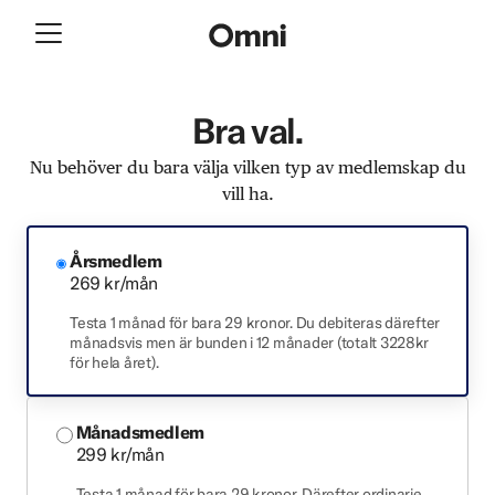
Bra val.
Nu behöver du bara välja vilken typ av medlemskap du
vill ha.
Årsmedlem
269 kr/mån
Testa 1 månad för bara 29 kronor. Du debiteras därefter
månadsvis men är bunden i 12 månader (totalt 3228kr
för hela året).
Månadsmedlem
299 kr/mån
Testa 1 månad för bara 29 kronor. Därefter ordinarie