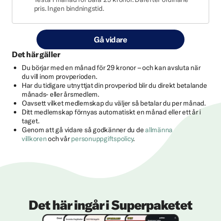
pris. Ingen bindningstid.
Gå vidare
Det här gäller
Du börjar med en månad för 29 kronor – och kan avsluta när
du vill inom provperioden.
Har du tidigare utnyttjat din provperiod blir du direkt betalande
månads- eller årsmedlem.
Oavsett vilket medlemskap du väljer så betalar du per månad.
Ditt medlemskap förnyas automatiskt en månad eller ett år i
taget.
Genom att gå vidare så godkänner du de
allmänna
villkoren
och vår
personuppgiftspolicy
.
Det här ingår i Superpaketet