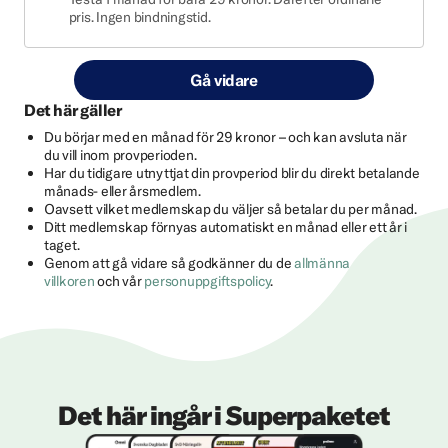
pris. Ingen bindningstid.
Gå vidare
Det här gäller
Du börjar med en månad för 29 kronor – och kan avsluta när
du vill inom provperioden.
Har du tidigare utnyttjat din provperiod blir du direkt betalande
månads- eller årsmedlem.
Oavsett vilket medlemskap du väljer så betalar du per månad.
Ditt medlemskap förnyas automatiskt en månad eller ett år i
taget.
Genom att gå vidare så godkänner du de
allmänna
villkoren
och vår
personuppgiftspolicy
.
Det här ingår i Superpaketet