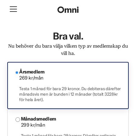
Bra val.
Nu behöver du bara välja vilken typ av medlemskap du
vill ha.
Årsmedlem
269 kr/mån
Testa 1 månad för bara 29 kronor. Du debiteras därefter
månadsvis men är bunden i 12 månader (totalt 3228kr
för hela året).
Månadsmedlem
299 kr/mån
Testa 1 månad för bara 29 kronor. Därefter ordinarie