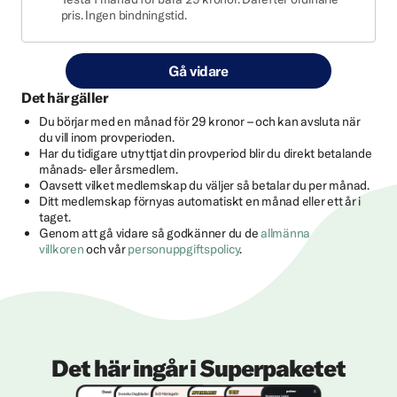
pris. Ingen bindningstid.
Gå vidare
Det här gäller
Du börjar med en månad för 29 kronor – och kan avsluta när
du vill inom provperioden.
Har du tidigare utnyttjat din provperiod blir du direkt betalande
månads- eller årsmedlem.
Oavsett vilket medlemskap du väljer så betalar du per månad.
Ditt medlemskap förnyas automatiskt en månad eller ett år i
taget.
Genom att gå vidare så godkänner du de
allmänna
villkoren
och vår
personuppgiftspolicy
.
Det här ingår i Superpaketet