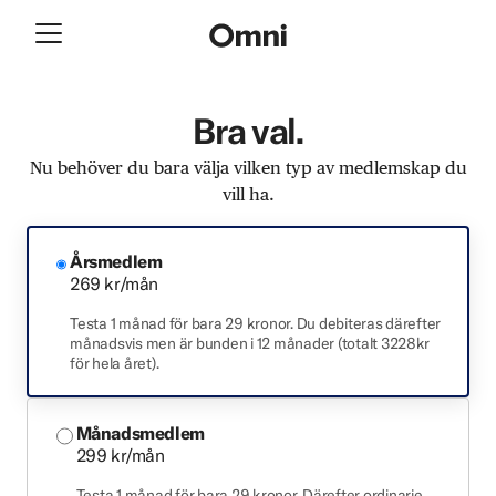
Bra val.
Nu behöver du bara välja vilken typ av medlemskap du
vill ha.
Årsmedlem
269 kr/mån
Testa 1 månad för bara 29 kronor. Du debiteras därefter
månadsvis men är bunden i 12 månader (totalt 3228kr
för hela året).
Månadsmedlem
299 kr/mån
Testa 1 månad för bara 29 kronor. Därefter ordinarie