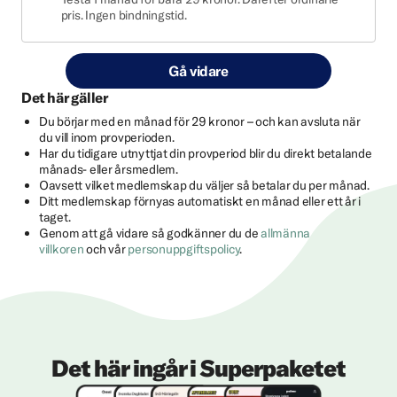
pris. Ingen bindningstid.
Gå vidare
Det här gäller
Du börjar med en månad för 29 kronor – och kan avsluta när
du vill inom provperioden.
Har du tidigare utnyttjat din provperiod blir du direkt betalande
månads- eller årsmedlem.
Oavsett vilket medlemskap du väljer så betalar du per månad.
Ditt medlemskap förnyas automatiskt en månad eller ett år i
taget.
Genom att gå vidare så godkänner du de
allmänna
villkoren
och vår
personuppgiftspolicy
.
Det här ingår i Superpaketet