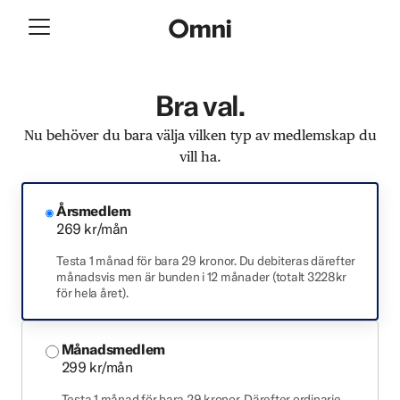
Bra val.
Nu behöver du bara välja vilken typ av medlemskap du
vill ha.
Årsmedlem
269 kr/mån
Testa 1 månad för bara 29 kronor. Du debiteras därefter
månadsvis men är bunden i 12 månader (totalt 3228kr
för hela året).
Månadsmedlem
299 kr/mån
Testa 1 månad för bara 29 kronor. Därefter ordinarie