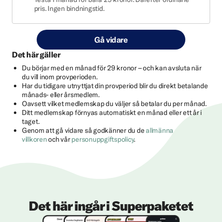
pris. Ingen bindningstid.
Gå vidare
Det här gäller
Du börjar med en månad för 29 kronor – och kan avsluta när
du vill inom provperioden.
Har du tidigare utnyttjat din provperiod blir du direkt betalande
månads- eller årsmedlem.
Oavsett vilket medlemskap du väljer så betalar du per månad.
Ditt medlemskap förnyas automatiskt en månad eller ett år i
taget.
Genom att gå vidare så godkänner du de
allmänna
villkoren
och vår
personuppgiftspolicy
.
Det här ingår i Superpaketet