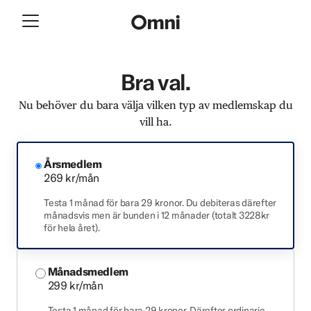
Bra val.
Nu behöver du bara välja vilken typ av medlemskap du
vill ha.
Årsmedlem
269 kr/mån
Testa 1 månad för bara 29 kronor. Du debiteras därefter
månadsvis men är bunden i 12 månader (totalt 3228kr
för hela året).
Månadsmedlem
299 kr/mån
Testa 1 månad för bara 29 kronor. Därefter ordinarie