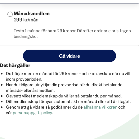
Månadsmedlem
299 kr/mån
Testa 1 månad för bara 29 kronor. Därefter ordinarie pris. Ingen
bindningstid.
Gå vidare
Det här gäller
Du börjar med en månad för 29 kronor – och kan avsluta när du vill
inom provperioden.
Har du tidigare utnyttjat din provperiod blir du direkt betalande
månads- eller årsmedlem.
Oavsett vilket medlemskap du väljer så betalar du per månad.
Ditt medlemskap förnyas automatiskt en månad eller ett år i taget.
Genom att gå vidare så godkänner du de
allmänna villkoren
och
vår
personuppgiftspolicy
.