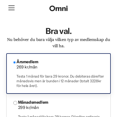
Bra val.
Nu behöver du bara välja vilken typ av medlemskap du
vill ha.
Årsmedlem
269 kr/mån
Testa 1 månad för bara 29 kronor. Du debiteras därefter
månadsvis men är bunden i 12 månader (totalt 3228kr
för hela året).
Månadsmedlem
299 kr/mån
Testa 1 månad för bara 29 kronor. Därefter ordinarie