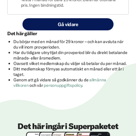
pris. Ingen bindningstid.
Gå vidare
Det här gäller
Du börjar med en månad för 29 kronor – och kan avsluta när
du vill inom provperioden.
Har du tidigare utnyttjat din provperiod blir du direkt betalande
månads- eller årsmedlem.
Oavsett vilket medlemskap du väljer så betalar du per månad.
Ditt medlemskap förnyas automatiskt en månad eller ett år i
taget.
Genom att gå vidare så godkänner du de
allmänna
villkoren
och vår
personuppgiftspolicy
.
Det här ingår i Superpaketet