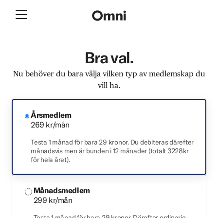
Bra val.
Nu behöver du bara välja vilken typ av medlemskap du
vill ha.
Årsmedlem
269 kr/mån
Testa 1 månad för bara 29 kronor. Du debiteras därefter
månadsvis men är bunden i 12 månader (totalt 3228kr
för hela året).
Månadsmedlem
299 kr/mån
Testa 1 månad för bara 29 kronor. Därefter ordinarie