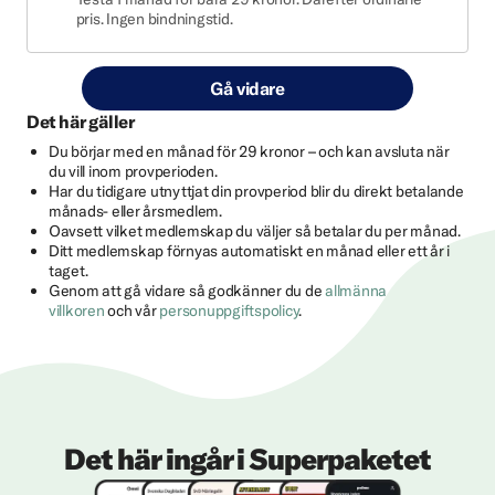
pris. Ingen bindningstid.
Gå vidare
Det här gäller
Du börjar med en månad för 29 kronor – och kan avsluta när
du vill inom provperioden.
Har du tidigare utnyttjat din provperiod blir du direkt betalande
månads- eller årsmedlem.
Oavsett vilket medlemskap du väljer så betalar du per månad.
Ditt medlemskap förnyas automatiskt en månad eller ett år i
taget.
Genom att gå vidare så godkänner du de
allmänna
villkoren
och vår
personuppgiftspolicy
.
Det här ingår i Superpaketet